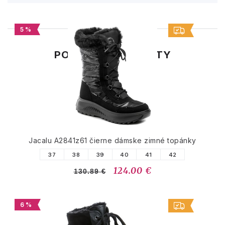
5 %
PODOBNÉ PRODUKTY
Jacalu A2841z61 čierne dámske zimné topánky
37
38
39
40
41
42
124.00 €
130.89 €
6 %