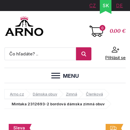
CZ
SK
DE
0
0.00 €
Přihlásit se
MENU
Arno.cz
Dámska obuv
Zimná
Členková
Mintaka 2312693-2 bordová dámska zimná obuv
Sleva