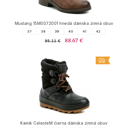
Mustang 15M0072001 hnedá dámska zimná obuv
37
38
39
40
41
42
88.67 €
95.11 €
Kamik CelesteM čierna dámska zimná obuv