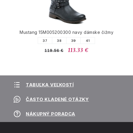
Mustang 15M005200300 navy dámske čižmy
37
38
39
41
113.33 €
119.56 €
TABUĽKA VEĽKOSTÍ
ČASTO KLADENÉ OTÁZKY
NÁKUPNÝ PORADCA