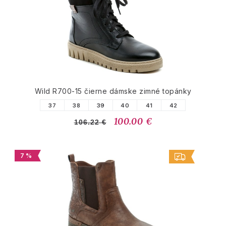
Wild R700-15 čierne dámske zimné topánky
37
38
39
40
41
42
100.00 €
106.22 €
7 %