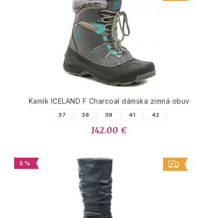
Kamik ICELAND F Charcoal dámska zimná obuv
37
38
39
41
42
142.00 €
5 %