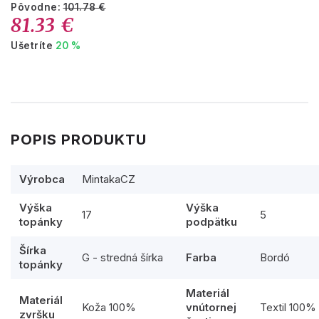
Pôvodne:
101.78 €
81.33 €
Ušetríte
20 %
POPIS PRODUKTU
Výrobca
MintakaCZ
Výška
Výška
17
5
topánky
podpätku
Šírka
G - stredná šírka
Farba
Bordó
topánky
Materiál
Materiál
Koža 100%
vnútornej
Textil 100%
zvršku