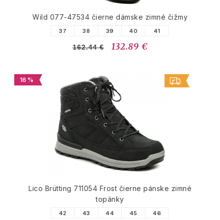
Wild 077-47534 čierne dámske zimné čižmy
37
38
39
40
41
132.89 €
162.44 €
16 %
Lico Brütting 711054 Frost čierne pánske zimné
topánky
42
43
44
45
46