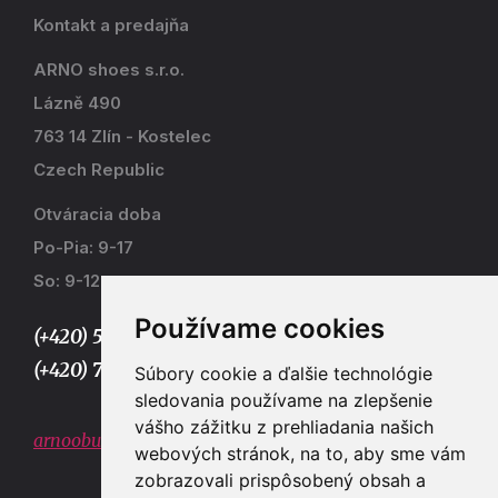
Kontakt a predajňa
ARNO shoes s.r.o.
Lázně 490
763 14 Zlín - Kostelec
Czech Republic
Otváracia doba
Po-Pia: 9-17
So: 9-12
Používame cookies
(+420) 577 915 036,
(+420) 773 667 390
Súbory cookie a ďalšie technológie
sledovania používame na zlepšenie
vášho zážitku z prehliadania našich
arnoobuv@gmail.com
webových stránok, na to, aby sme vám
zobrazovali prispôsobený obsah a