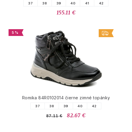
37
38
39
40
41
42
155.11 €
5 %
Romika 84R0102014 čierne zimné topánky
37
38
39
40
42
82.67 €
87.11 €