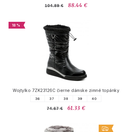
88.44 €
104.89 €
18 %
Wojtylko 7ZK23126C čierne dámske zimné topánky
36
37
38
39
40
61.33 €
74.67 €