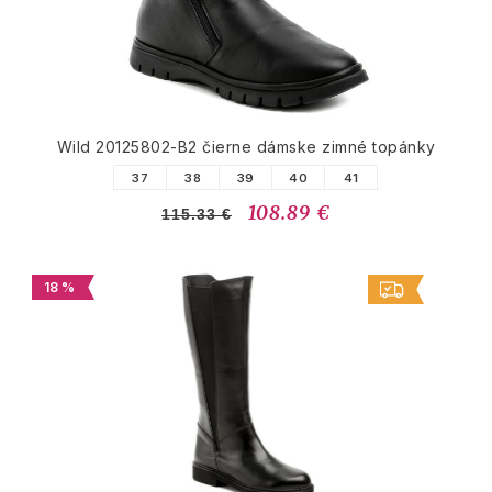
Wild 20125802-B2 čierne dámske zimné topánky
37
38
39
40
41
108.89 €
115.33 €
18 %