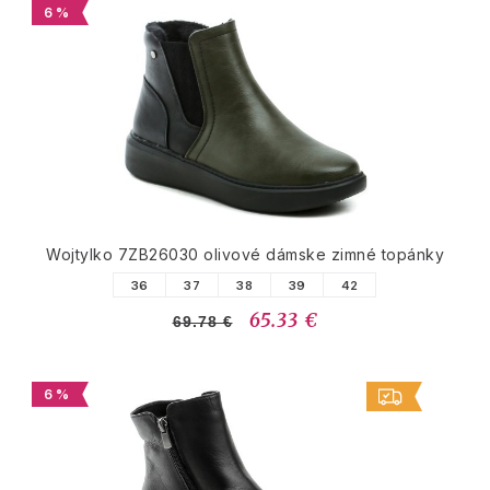
6 %
Wojtylko 7ZB26030 olivové dámske zimné topánky
36
37
38
39
42
65.33 €
69.78 €
6 %