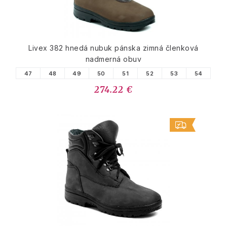
Livex 382 hnedá nubuk pánska zimná členková
nadmerná obuv
47
48
49
50
51
52
53
54
274.22 €