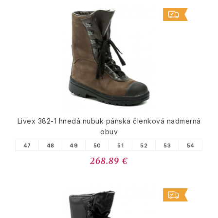
Livex 382-1 hnedá nubuk pánska členková nadmerná
obuv
47
48
49
50
51
52
53
54
268.89 €