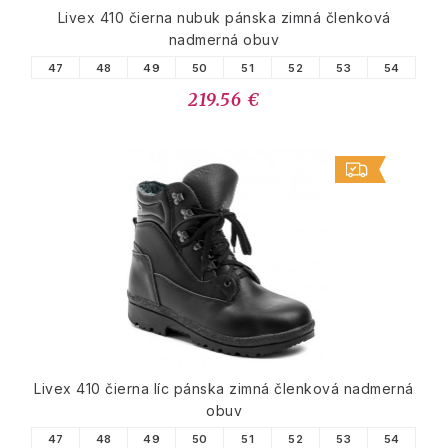
Livex 410 čierna nubuk pánska zimná členková
nadmerná obuv
47
48
49
50
51
52
53
54
219.56 €
Livex 410 čierna líc pánska zimná členková nadmerná
obuv
47
48
49
50
51
52
53
54