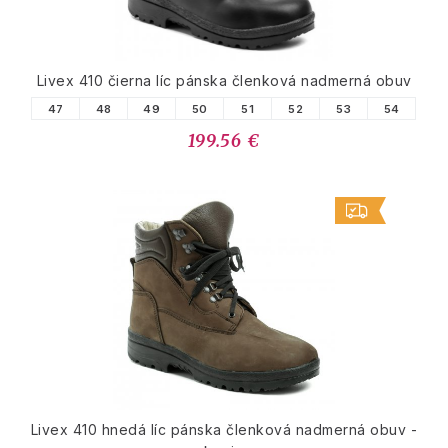
Livex 410 čierna líc pánska členková nadmerná obuv
47
48
49
50
51
52
53
54
199.56 €
Livex 410 hnedá líc pánska členková nadmerná obuv -