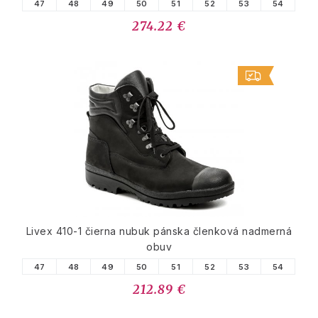
47
48
49
50
51
52
53
54
274.22 €
Livex 410-1 čierna nubuk pánska členková nadmerná
obuv
47
48
49
50
51
52
53
54
212.89 €