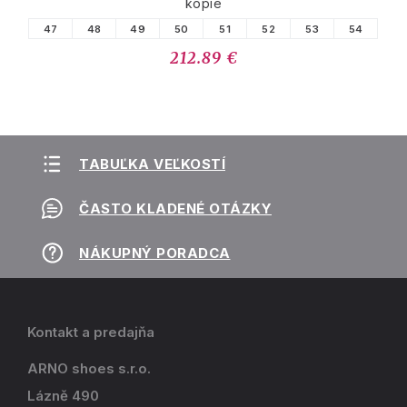
kopie
47
48
49
50
51
52
53
54
212.89 €
TABUĽKA VEĽKOSTÍ
ČASTO KLADENÉ OTÁZKY
NÁKUPNÝ PORADCA
Kontakt a predajňa
ARNO shoes s.r.o.
Lázně 490