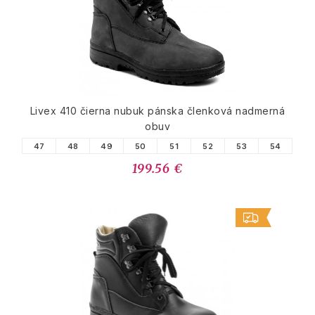
Livex 410 čierna nubuk pánska členková nadmerná
obuv
47
48
49
50
51
52
53
54
199.56 €