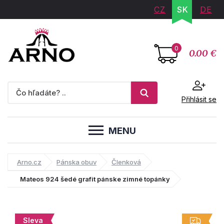
CZ
SK
DE
0
0.00 €
Přihlásit se
MENU
Arno.cz
Pánska obuv
Členková
Mateos 924 šedé grafit pánske zimné topánky
Sleva