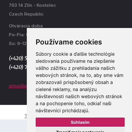
763 14 Zlín - Kostelec
Czech Republic
Otváracia doba
Po-Pia: 9-17
Používame cookies
So: 9-12
Súbory cookie a ďalšie technológie
(+420) 577 915 036,
sledovania používame na zlepšenie
(+420) 773 667 390
vášho zážitku z prehliadania našich
webových stránok, na to, aby sme vám
zobrazovali prispôsobený obsah a
arnoobuv@gmail.com
cielené reklamy, na analýzu
návštevnosti našich webových stránok
a na pochopenie toho, odkiaľ naši
návštevníci prichádzajú.
Tvorba e-shopů a webových stránek Zlín
Súhlasím