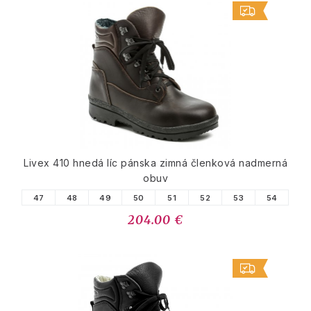
Livex 410 hnedá líc pánska zimná členková nadmerná
obuv
47
48
49
50
51
52
53
54
204.00 €