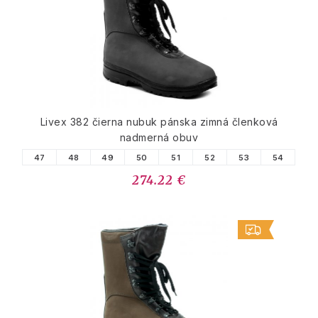
Livex 382 čierna nubuk pánska zimná členková
nadmerná obuv
47
48
49
50
51
52
53
54
274.22 €