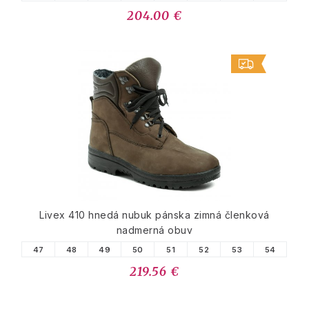
204.00 €
Livex 410 hnedá nubuk pánska zimná členková
nadmerná obuv
47
48
49
50
51
52
53
54
219.56 €