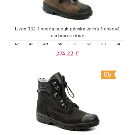
Livex 382-1 hnedá nubuk pánska zimná členková
nadmerná obuv
47
48
49
50
51
52
53
54
274.22 €