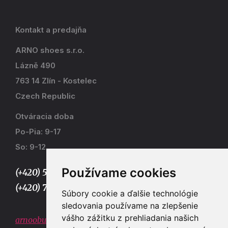
Kontakt a predajňa
ARNO shoes s.r.o.
Lázně 490
763 14 Zlín - Kostelec
Czech Republic
Otváracia doba
Po-Pia: 9-17
So: 9-12
Používame cookies
(+420) 577 915 036,
(+420) 773 667 390
Súbory cookie a ďalšie technológie
sledovania používame na zlepšenie
vášho zážitku z prehliadania našich
arnoobuv@gmail.com