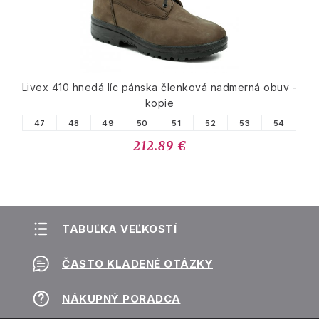
Livex 410 hnedá líc pánska členková nadmerná obuv -
kopie
47
48
49
50
51
52
53
54
212.89 €
TABUĽKA VEĽKOSTÍ
ČASTO KLADENÉ OTÁZKY
NÁKUPNÝ PORADCA