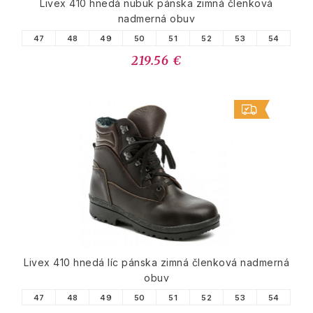
Livex 410 hnedá nubuk pánska zimná členková
nadmerná obuv
47
48
49
50
51
52
53
54
219.56 €
Livex 410 hnedá líc pánska zimná členková nadmerná
obuv
47
48
49
50
51
52
53
54