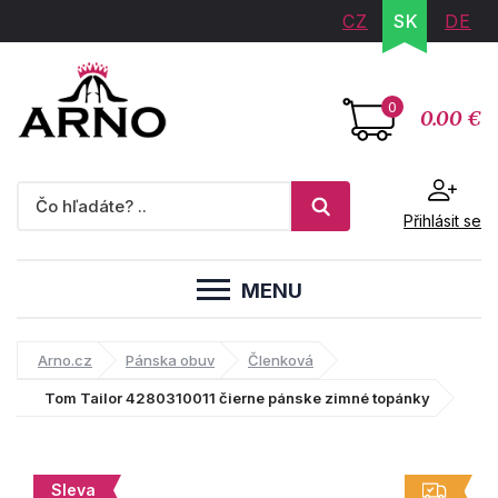
CZ
SK
DE
0
0.00 €
Přihlásit se
MENU
Arno.cz
Pánska obuv
Členková
Tom Tailor 4280310011 čierne pánske zimné topánky
Sleva