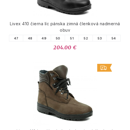
Livex 410 čierna líc pánska zimná členková nadmerná
obuv
47
48
49
50
51
52
53
54
204.00 €