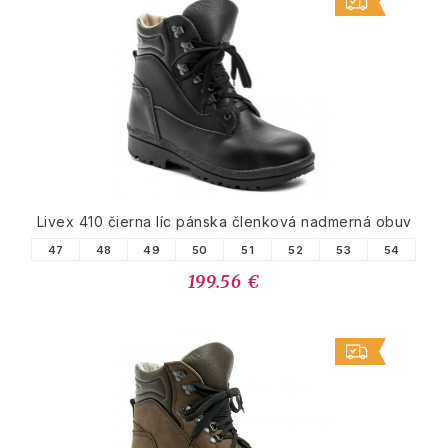
Livex 410 čierna líc pánska členková nadmerná obuv
47
48
49
50
51
52
53
54
199.56 €