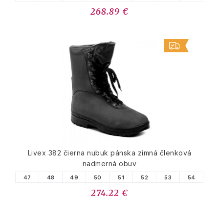
268.89 €
Livex 382 čierna nubuk pánska zimná členková
nadmerná obuv
47
48
49
50
51
52
53
54
274.22 €