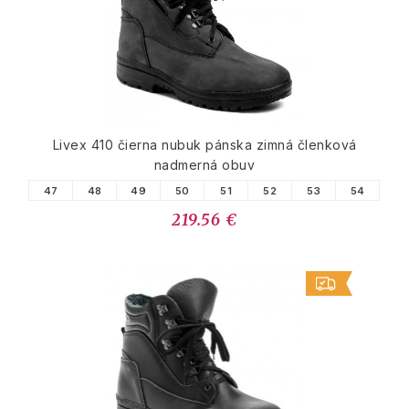
Livex 410 čierna nubuk pánska zimná členková
nadmerná obuv
47
48
49
50
51
52
53
54
219.56 €