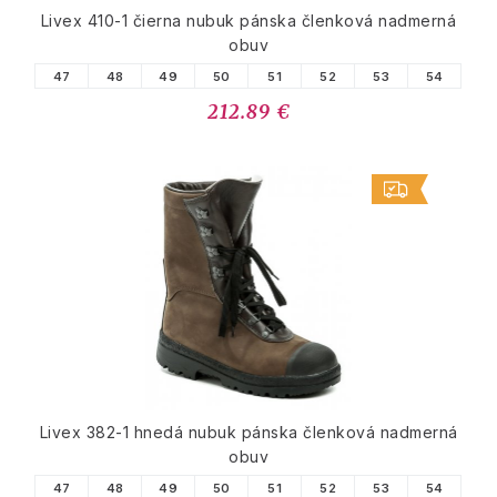
Livex 410-1 čierna nubuk pánska členková nadmerná
obuv
47
48
49
50
51
52
53
54
212.89 €
Livex 382-1 hnedá nubuk pánska členková nadmerná
obuv
47
48
49
50
51
52
53
54