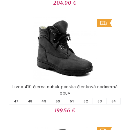
204.00 €
Livex 410 čierna nubuk pánska členková nadmerná
obuv
47
48
49
50
51
52
53
54
199.56 €