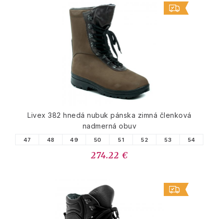
Livex 382 hnedá nubuk pánska zimná členková
nadmerná obuv
47
48
49
50
51
52
53
54
274.22 €