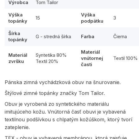
Výrobca
Tom Tailor
Výška
Výška
15
3
topánky
podpätku
Šírka
G - stredná šírka
Farba
Čierna
topánky
Materiál
Materiál
Syntetika 80%
vnútornej
Textil 100%
zvršku
Textil 20%
časti
Pánska zimná vychádzková obuv na šnurovanie.
Štýlové zimné topánky značky Tom Tailor.
Obuv je vyrobená zo syntetického materiálu
imitujúceho kožu. Vnútorná časť obuvi je vybavená
textilnou podšívkou s chlpatým kožúškom, ktorý tvorí
zateplenie.
TEX - obuv je vybavená membránou, ktorá zaisťuje