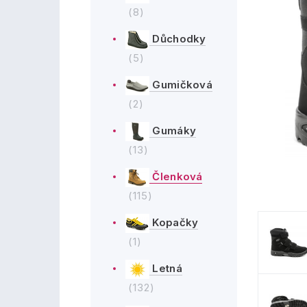
(8)
Důchodky
(5)
Gumičková
(2)
Gumáky
(13)
Členková
(115)
Kopačky
(1)
Letná
(132)