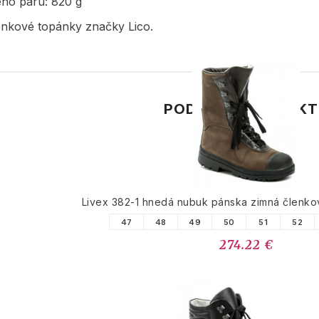
ého páru: 820 g
enkové topánky značky Lico.
PODOBNÉ PRODUK
Livex 382-1 hnedá nubuk pánska zimná členk
47
48
49
50
51
52
274.22 €