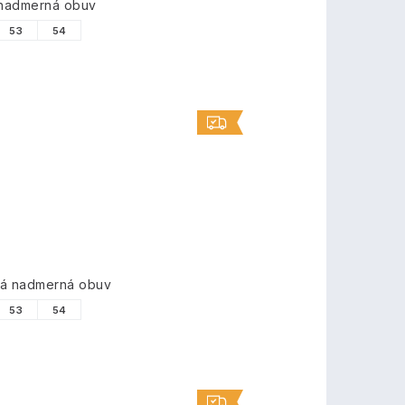
 nadmerná obuv
53
54
vá nadmerná obuv
53
54