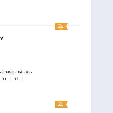
TY
ová nadmerná obuv
53
54