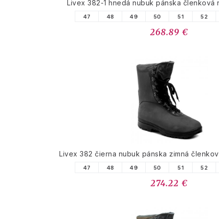
Livex 382-1 hnedá nubuk pánska členková
47
48
49
50
51
52
268.89 €
Livex 382 čierna nubuk pánska zimná členko
47
48
49
50
51
52
274.22 €