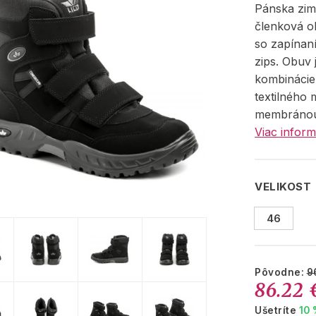
Pánska zi
členková o
so zapínan
zips. Obuv 
kombinácie
textilného 
membránou
Viac inform
VELIKOST
46
Pôvodne:
9
86.22 
Ušetríte
10