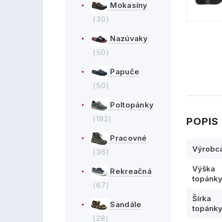
Mokasíny
(30)
Nazúvaky
(50)
Papuče
(50)
Poltopánky
(182)
POPIS
Pracovné
Výrobc
(36)
Výška
Rekreačná
topánk
(67)
Šírka
Sandále
topánk
(28)