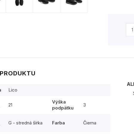
 PRODUKTU
AL
a
Lico
Výška
21
3
y
podpätku
G - stredná šírka
Farba
Čierna
y