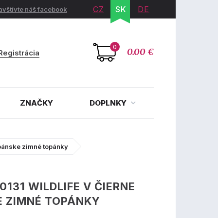
CZ
SK
DE
avštívte náš facebook
0
0.00 €
Registrácia
ZNAČKY
DOPLNKY
e pánske zimné topánky
10131 WILDLIFE V ČIERNE
E ZIMNÉ TOPÁNKY