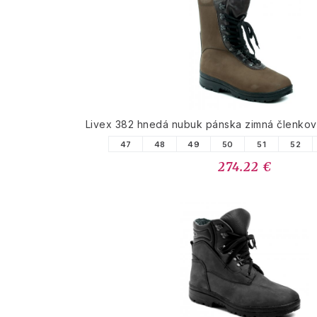
Livex 382 hnedá nubuk pánska zimná členko
47
48
49
50
51
52
274.22 €