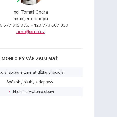
Ing. Tomáš Ondra
manager e-shopu
0 577 915 036, +420 773 667 390
arno@arno.cz
MOHLO BY VÁS ZAUJÍMAŤ
ko si správne zmerať dĺžku chodidla
Spôsoby platby a dopravy
14 dní na vrátenie obuvi