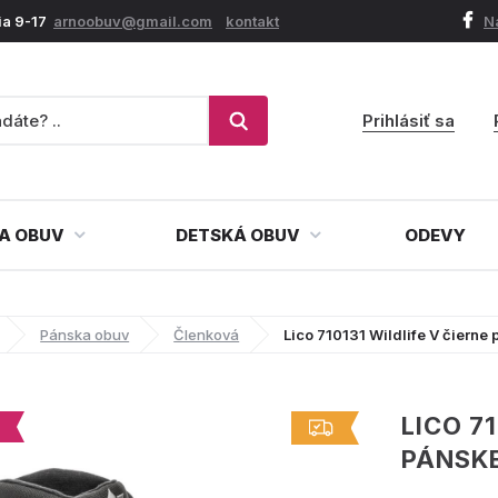
ia 9-17
arnoobuv@gmail.com
kontakt
N
Prihlásiť sa
A OBUV
DETSKÁ OBUV
ODEVY
Pánska obuv
Členková
Lico 710131 Wildlife V čiern
LICO 7
PÁNSK