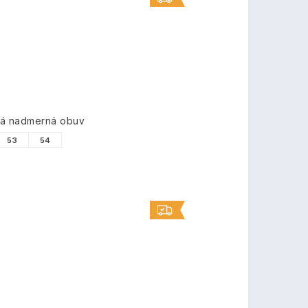
vá nadmerná obuv
53
54