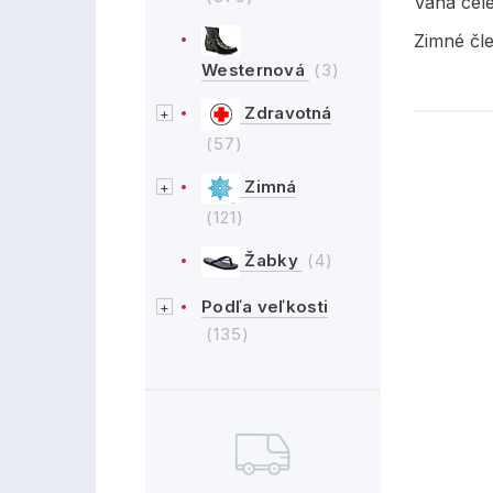
Váha cel
Zimné čl
Westernová
(3)
Zdravotná
(57)
Zimná
(121)
Žabky
(4)
Podľa veľkosti
(135)