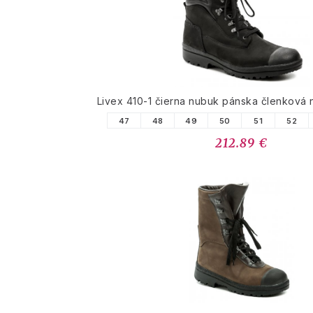
Livex 410-1 čierna nubuk pánska členková
47
48
49
50
51
52
212.89 €