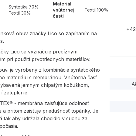
Materiál
l
Syntetika 70%
vnútornej
Textil 100%
Textil 30%
časti
+42
enková obuv značky Lico so zapínaním na
s.
čky Lico sa vyznačuje precíznym
m pri použití prvotriednych materiálov.
buvi je vyrobený z kombinácie syntetického
ného materiálu s membránou. Vnútorná časť
A
 vybavená jemným chlpatým kožúškom,
rí zateplenie.
X® - membrána zaisťujúce odolnosť
e a pritom zaisťuje priedušnosť topánky. Je
á tak aby udržala chodidlo v suchu za
počasia.