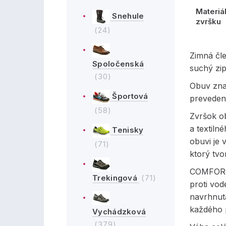
Materiá
Snehule
zvršku
(24)
Zimná čl
Spoločenská
suchý zip
(30)
Obuv zna
Športová
prevedení
(58)
Zvršok o
a textil
Tenisky
obuvi je
(71)
ktorý tvo
COMFORTE
Trekingová
(71)
proti vod
navrhnut
každého 
Vychádzková
(379)