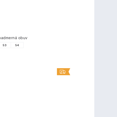
 nadmerná obuv
53
54