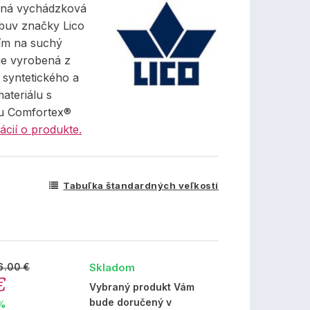
mná vychádzková
buv značky Lico
ím na suchý
je vyrobená z
 syntetického a
materiálu s
 Comfortex®
ácií o produkte.
Tabuľka štandardných veľkostí
Skladom
6.00 €
€
Vybraný produkt Vám
bude doručený v
 %