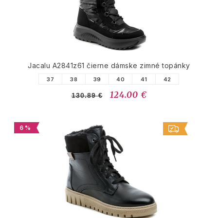
Jacalu A2841z61 čierne dámske zimné topánky
37
38
39
40
41
42
124.00 €
130.89 €
6 %