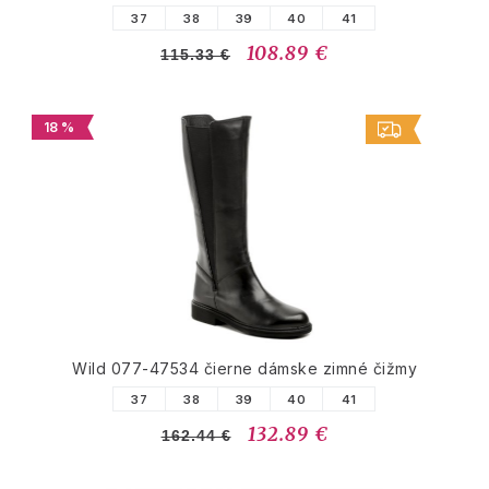
37
38
39
40
41
108.89 €
115.33 €
18 %
Wild 077-47534 čierne dámske zimné čižmy
37
38
39
40
41
132.89 €
162.44 €