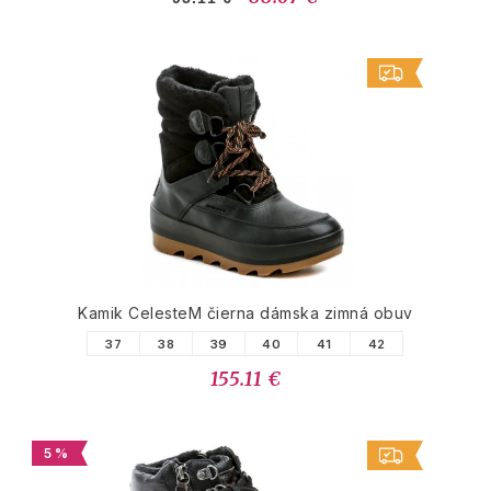
Kamik CelesteM čierna dámska zimná obuv
37
38
39
40
41
42
155.11 €
5 %