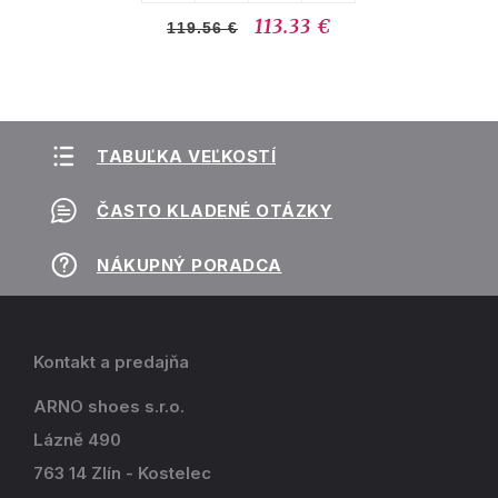
113.33 €
119.56 €
TABUĽKA VEĽKOSTÍ
ČASTO KLADENÉ OTÁZKY
NÁKUPNÝ PORADCA
Kontakt a predajňa
ARNO shoes s.r.o.
Lázně 490
763 14 Zlín - Kostelec