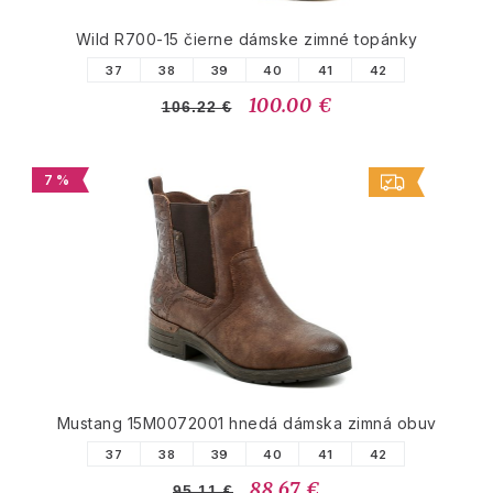
Wild R700-15 čierne dámske zimné topánky
37
38
39
40
41
42
100.00 €
106.22 €
7 %
Mustang 15M0072001 hnedá dámska zimná obuv
37
38
39
40
41
42
88.67 €
95.11 €