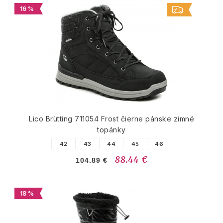
16 %
Lico Brütting 711054 Frost čierne pánske zimné
topánky
42
43
44
45
46
88.44 €
104.89 €
18 %