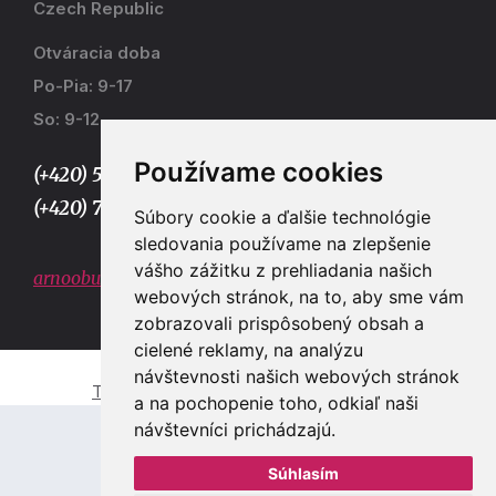
Czech Republic
Otváracia doba
Po-Pia: 9-17
So: 9-12
Používame cookies
(+420) 577 915 036,
(+420) 773 667 390
Súbory cookie a ďalšie technológie
sledovania používame na zlepšenie
vášho zážitku z prehliadania našich
arnoobuv@gmail.com
webových stránok, na to, aby sme vám
zobrazovali prispôsobený obsah a
cielené reklamy, na analýzu
návštevnosti našich webových stránok
Tvorba e-shopů a webových stránek Zlín
a na pochopenie toho, odkiaľ naši
návštevníci prichádzajú.
Súhlasím