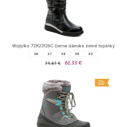
Wojtylko 7ZK23126C čierne dámske zimné topánky
36
37
38
39
40
61.33 €
74.67 €