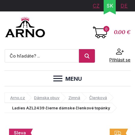
CZ
SK
DE
0
0.00 €
Přihlásit se
MENU
Arno.cz
Dámska obuv
Zimná
Členková
Ladies AZL2439 čierne dámske členkové topánky
Sleva