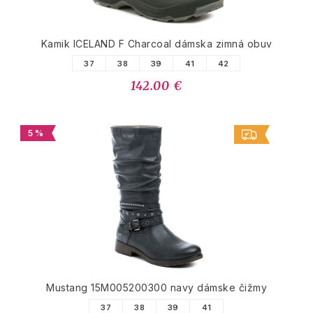
Kamik ICELAND F Charcoal dámska zimná obuv
37
38
39
41
42
142.00 €
5 %
Mustang 15M005200300 navy dámske čižmy
37
38
39
41