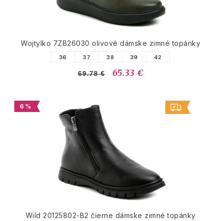
Wojtylko 7ZB26030 olivové dámske zimné topánky
36
37
38
39
42
65.33 €
69.78 €
6 %
Wild 20125802-B2 čierne dámske zimné topánky