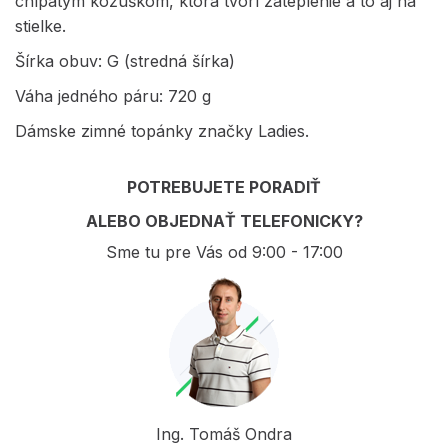
chlpatým kožúškom, ktorá tvorí zateplenie a to aj na
stielke.
Šírka obuv: G (stredná šírka)
Váha jedného páru: 720 g
Dámske zimné topánky značky Ladies.
POTREBUJETE PORADIŤ
ALEBO OBJEDNAŤ TELEFONICKY?
Sme tu pre Vás od 9:00 - 17:00
Ing. Tomáš Ondra