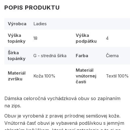
POPIS PRODUKTU
Výrobca
Ladies
Výška
Výška
18
4
topánky
podpätku
Šírka
G - stredná šírka
Farba
Čierna
topánky
Materiál
Materiál
Koža 100%
vnútornej
Textil 100%
zvršku
časti
Dámska celoročná vychádzková obuv so zapínaním
na zips.
Obuv je vyrobená z pravej prírodnej semišovej kože.
Vnútorná časť obuvi je vybavená podšívkou s jemným