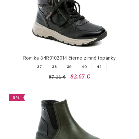
Romika 84R0102014 čierne zimné topánky
37
38
39
40
42
82.67 €
87.11 €
6 %