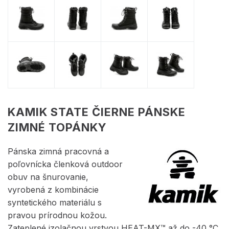
KAMIK STATE ČIERNE PÁNSKE
ZIMNÉ TOPÁNKY
Pánska zimná pracovná a
poľovnícka členková outdoor
obuv na šnurovanie,
vyrobená z kombinácie
syntetického materiálu s
pravou prírodnou kožou.
Zateplené izolačnou vrstvou HEAT-MX™ až do -40 °C.