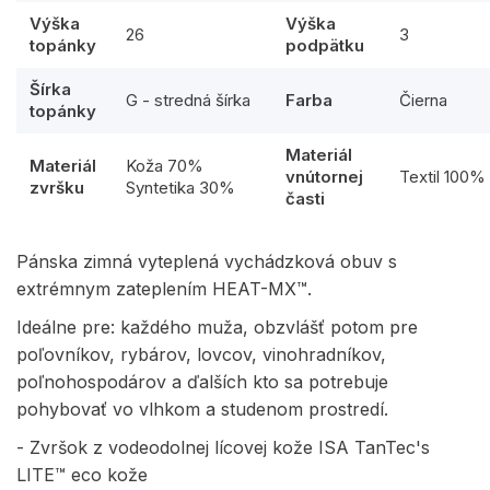
Výška
Výška
26
3
topánky
podpätku
Šírka
G - stredná šírka
Farba
Čierna
topánky
Materiál
Materiál
Koža 70%
vnútornej
Textil 100%
zvršku
Syntetika 30%
časti
Pánska zimná vyteplená vychádzková obuv s
extrémnym zateplením HEAT-MX™.
Ideálne pre: každého muža, obzvlášť potom pre
poľovníkov, rybárov, lovcov, vinohradníkov,
poľnohospodárov a ďalších kto sa potrebuje
pohybovať vo vlhkom a studenom prostredí.
- Zvršok z vodeodolnej lícovej kože ISA TanTec's
LITE™ eco kože