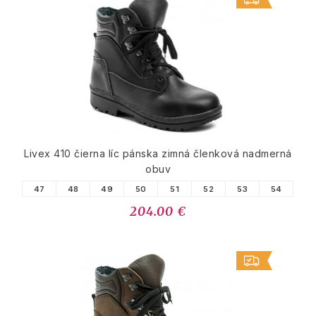
Livex 410 čierna líc pánska zimná členková nadmerná
obuv
47
48
49
50
51
52
53
54
204.00 €