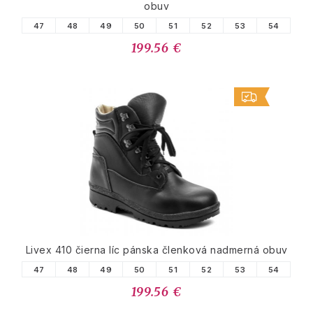
obuv
47
48
49
50
51
52
53
54
199.56 €
Livex 410 čierna líc pánska členková nadmerná obuv
47
48
49
50
51
52
53
54
199.56 €