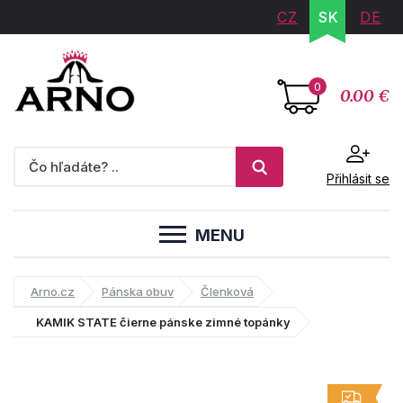
CZ
SK
DE
0
0.00 €
Přihlásit se
MENU
Arno.cz
Pánska obuv
Členková
KAMIK STATE čierne pánske zimné topánky