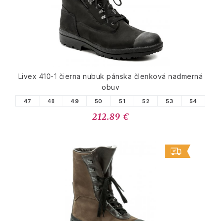
Livex 410-1 čierna nubuk pánska členková nadmerná
obuv
47
48
49
50
51
52
53
54
212.89 €