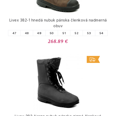
Livex 382-1 hnedá nubuk pánska členková nadmerná
obuv
47
48
49
50
51
52
53
54
268.89 €