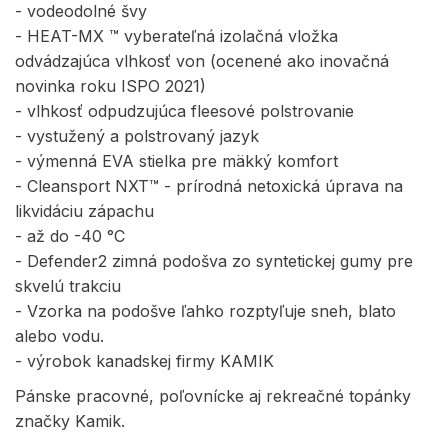
- vodeodolné švy
- HEAT-MX ™ vyberateľná izolačná vložka
odvádzajúca vlhkosť von (ocenené ako inovačná
novinka roku ISPO 2021)
- vlhkosť odpudzujúca fleesové polstrovanie
- vystužený a polstrovaný jazyk
- výmenná EVA stielka pre mäkký komfort
- Cleansport NXT™ - prírodná netoxická úprava na
likvidáciu zápachu
- až do -40 °C
- Defender2 zimná podošva zo syntetickej gumy pre
skvelú trakciu
- Vzorka na podošve ľahko rozptyľuje sneh, blato
alebo vodu.
- výrobok kanadskej firmy KAMIK
Pánske pracovné, poľovnícke aj rekreačné topánky
značky Kamik.