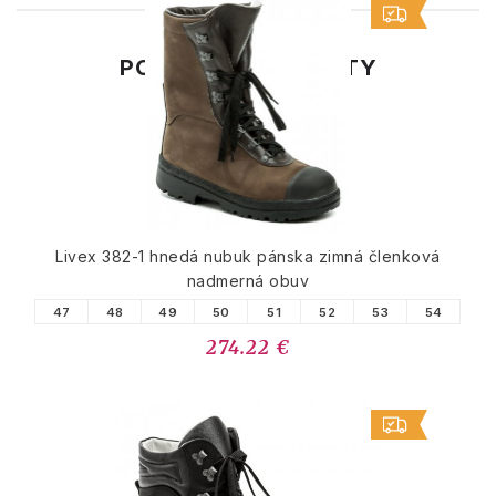
PODOBNÉ PRODUKTY
Livex 382-1 hnedá nubuk pánska zimná členková
nadmerná obuv
47
48
49
50
51
52
53
54
274.22 €