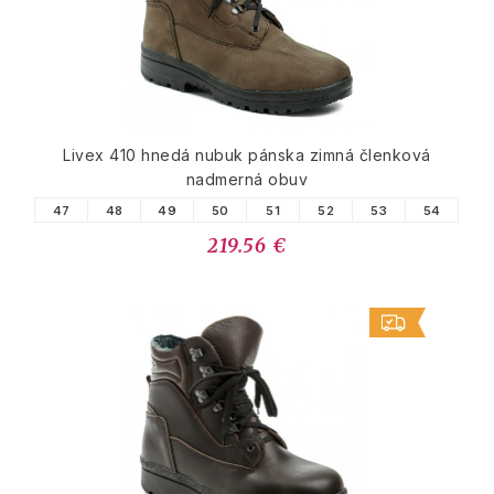
Livex 410 hnedá nubuk pánska zimná členková
nadmerná obuv
47
48
49
50
51
52
53
54
219.56 €