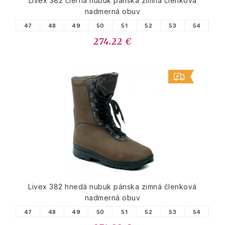
Livex 382 čierna nubuk pánska zimná členková
nadmerná obuv
47
48
49
50
51
52
53
54
274.22 €
Livex 382 hnedá nubuk pánska zimná členková
nadmerná obuv
47
48
49
50
51
52
53
54