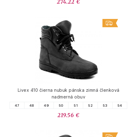
274.22 €
Livex 410 čierna nubuk pánska zimná členková
nadmerná obuv
47
48
49
50
51
52
53
54
219.56 €