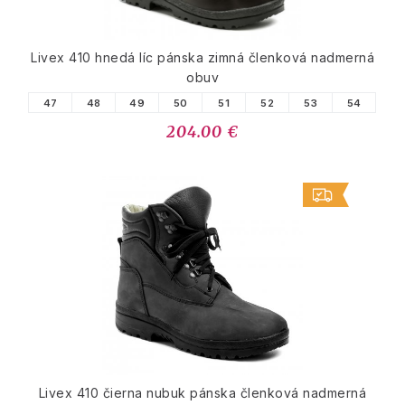
Livex 410 hnedá líc pánska zimná členková nadmerná
obuv
47
48
49
50
51
52
53
54
204.00 €
Livex 410 čierna nubuk pánska členková nadmerná