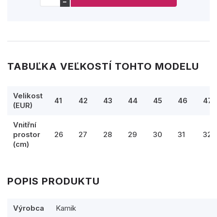
−
TABUĽKA VEĽKOSTÍ TOHTO MODELU
Velikost
41
42
43
44
45
46
47
(EUR)
Vnitřní
prostor
26
27
28
29
30
31
32
(cm)
POPIS PRODUKTU
Výrobca
Kamik