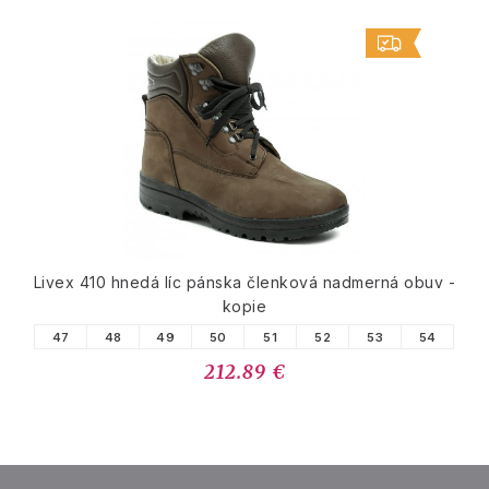
Livex 410 hnedá líc pánska členková nadmerná obuv -
kopie
47
48
49
50
51
52
53
54
212.89 €