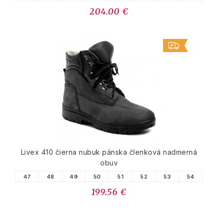
204.00 €
Livex 410 čierna nubuk pánska členková nadmerná
obuv
47
48
49
50
51
52
53
54
199.56 €