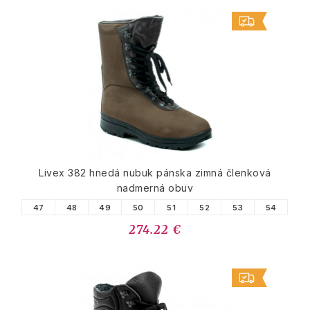
Livex 382 hnedá nubuk pánska zimná členková
nadmerná obuv
47
48
49
50
51
52
53
54
274.22 €