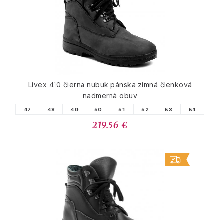
Livex 410 čierna nubuk pánska zimná členková
nadmerná obuv
47
48
49
50
51
52
53
54
219.56 €