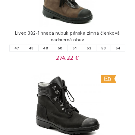
Livex 382-1 hnedá nubuk pánska zimná členková
nadmerná obuv
47
48
49
50
51
52
53
54
274.22 €