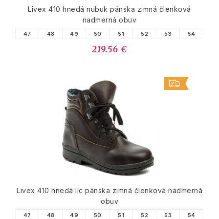
Livex 410 hnedá nubuk pánska zimná členková
nadmerná obuv
47
48
49
50
51
52
53
54
219.56 €
Livex 410 hnedá líc pánska zimná členková nadmerná
obuv
47
48
49
50
51
52
53
54