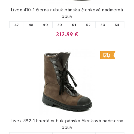
Livex 410-1 čierna nubuk pánska členková nadmerná
obuv
47
48
49
50
51
52
53
54
212.89 €
Livex 382-1 hnedá nubuk pánska členková nadmerná
obuv