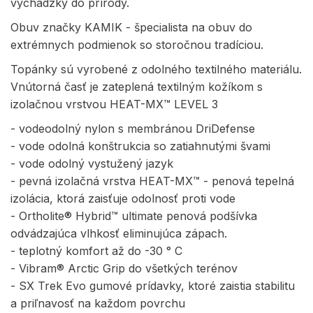
vychádzky do prírody.
Obuv značky KAMIK - špecialista na obuv do
extrémnych podmienok so storočnou tradíciou.
Topánky sú vyrobené z odolného textilného materiálu.
Vnútorná časť je zateplená textilným kožíkom s
izolačnou vrstvou HEAT-MX™ LEVEL 3
- vodeodolný nylon s membránou DriDefense
- vode odolná konštrukcia so zatiahnutými švami
- vode odolný vystužený jazyk
- pevná izolačná vrstva HEAT-MX™ - penová tepelná
izolácia, ktorá zaisťuje odolnosť proti vode
- Ortholite® Hybrid™ ultimate penová podšívka
odvádzajúca vlhkosť eliminujúca zápach.
- teplotný komfort až do -30 ° C
- Vibram® Arctic Grip do všetkých terénov
- SX Trek Evo gumové prídavky, ktoré zaistia stabilitu
a priľnavosť na každom povrchu