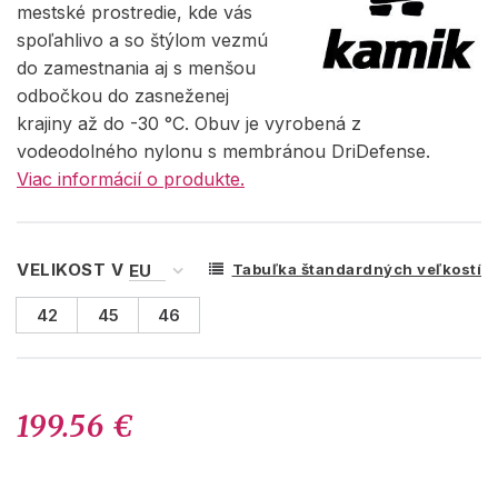
mestské prostredie, kde vás
spoľahlivo a so štýlom vezmú
do zamestnania aj s menšou
odbočkou do zasneženej
krajiny až do -30 °C. Obuv je vyrobená z
vodeodolného nylonu s membránou DriDefense.
Viac informácií o produkte.
VELIKOST V
Tabuľka štandardných veľkostí
42
45
46
199.56 €