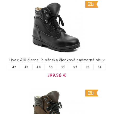
Livex 410 čierna líc pánska členková nadmerná obuv
47
48
49
50
51
52
53
54
199.56 €