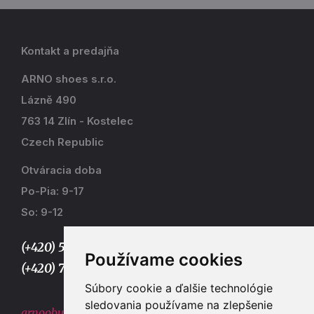
Kontakt a predajňa
ARNO shoes s.r.o.
Lázně 490
763 14 Zlín - Kostelec
Czech Republic
Otváracia doba
Po-Pia: 9-17
So: 9-12
(+420) 577 915 036,
Používame cookies
(+420) 773 667 390
Súbory cookie a ďalšie technológie
sledovania používame na zlepšenie
arnoobuv@gmail.com