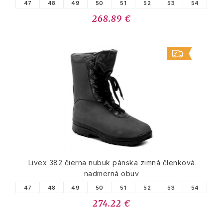
47
48
49
50
51
52
53
54
268.89 €
Livex 382 čierna nubuk pánska zimná členková
nadmerná obuv
47
48
49
50
51
52
53
54
274.22 €