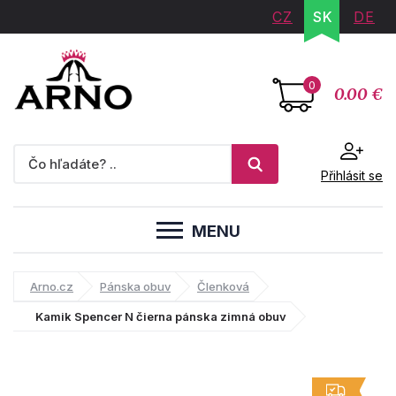
CZ
SK
DE
0
0.00 €
Přihlásit se
MENU
Arno.cz
Pánska obuv
Členková
Kamik Spencer N čierna pánska zimná obuv