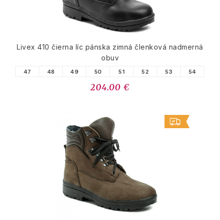
Livex 410 čierna líc pánska zimná členková nadmerná
obuv
47
48
49
50
51
52
53
54
204.00 €