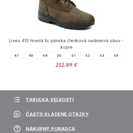
Livex 410 hnedá líc pánska členková nadmerná obuv -
kopie
47
48
49
50
51
52
53
54
212.89 €
TABUĽKA VEĽKOSTÍ
ČASTO KLADENÉ OTÁZKY
NÁKUPNÝ PORADCA