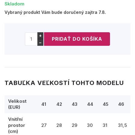
Skladom
Vybraný produkt Vám bude doručený zajtra 7.8.
+
−
TABUĽKA VEĽKOSTÍ TOHTO MODELU
Velikost
41
42
43
44
45
46
(EUR)
Vnitřní
prostor
27
28
29
30
31
31,5
(cm)