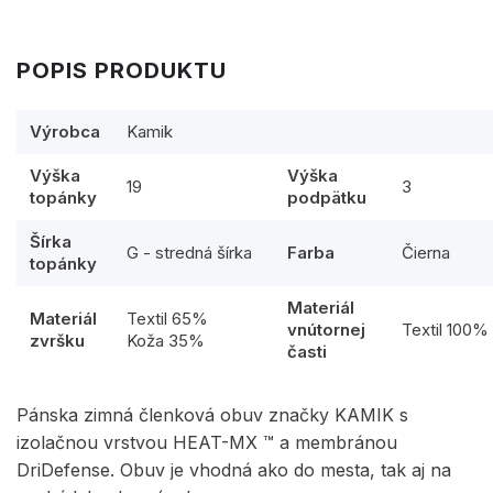
POPIS PRODUKTU
Výrobca
Kamik
Výška
Výška
19
3
topánky
podpätku
Šírka
G - stredná šírka
Farba
Čierna
topánky
Materiál
Materiál
Textil 65%
vnútornej
Textil 100%
zvršku
Koža 35%
časti
Pánska zimná členková obuv značky KAMIK s
izolačnou vrstvou HEAT-MX ™ a membránou
DriDefense. Obuv je vhodná ako do mesta, tak aj na