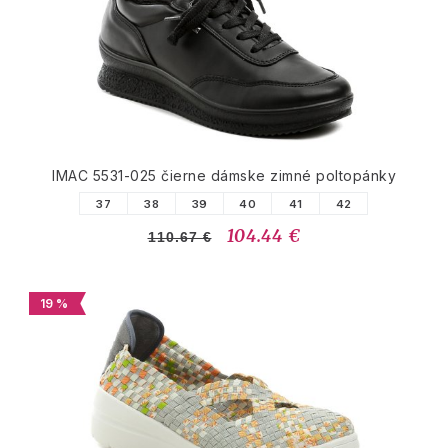
IMAC 5531-025 čierne dámske zimné poltopánky
37
38
39
40
41
42
104.44 €
110.67 €
19 %