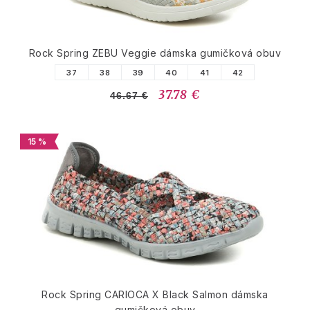
Rock Spring ZEBU Veggie dámska gumičková obuv
37
38
39
40
41
42
37.78 €
46.67 €
15 %
Rock Spring CARIOCA X Black Salmon dámska
gumičková obuv