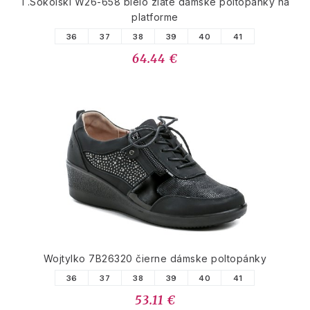
T.Sokolski W26-658 bielo zlaté dámske poltopánky na
platforme
36
37
38
39
40
41
64.44 €
Wojtylko 7B26320 čierne dámske poltopánky
36
37
38
39
40
41
53.11 €