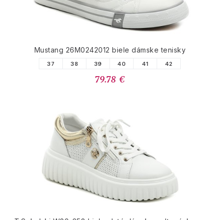
Mustang 26M0242012 biele dámske tenisky
37
38
39
40
41
42
79.78 €