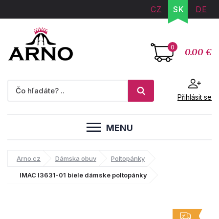
CZ
SK
DE
0
0.00 €
Přihlásit se
MENU
Arno.cz
Dámska obuv
Poltopánky
IMAC I3631-01 biele dámske poltopánky