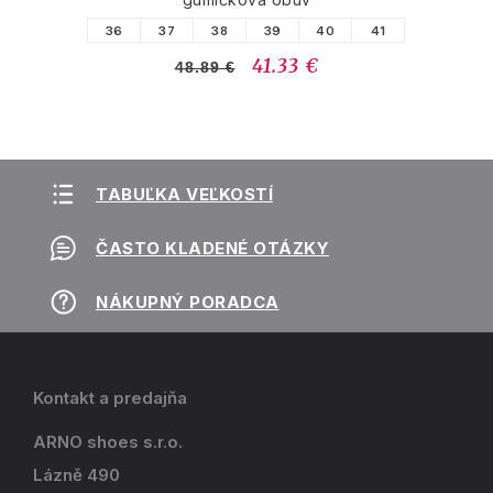
36
37
38
39
40
41
41.33 €
48.89 €
TABUĽKA VEĽKOSTÍ
ČASTO KLADENÉ OTÁZKY
NÁKUPNÝ PORADCA
Kontakt a predajňa
ARNO shoes s.r.o.
Lázně 490