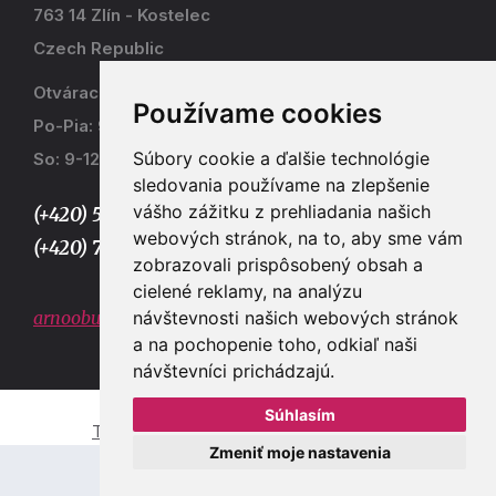
763 14 Zlín - Kostelec
Czech Republic
Otváracia doba
Používame cookies
Po-Pia: 9-17
Súbory cookie a ďalšie technológie
So: 9-12
sledovania používame na zlepšenie
vášho zážitku z prehliadania našich
(+420) 577 915 036,
webových stránok, na to, aby sme vám
(+420) 773 667 390
zobrazovali prispôsobený obsah a
cielené reklamy, na analýzu
návštevnosti našich webových stránok
arnoobuv@gmail.com
a na pochopenie toho, odkiaľ naši
návštevníci prichádzajú.
Súhlasím
Tvorba e-shopů a webových stránek Zlín
Zmeniť moje nastavenia