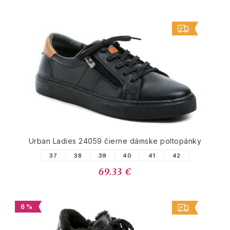
Urban Ladies 24059 čierne dámske poltopánky
37
38
39
40
41
42
69.33 €
6 %