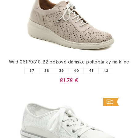
Wild 061P9810-B2 béžové dámske poltopánky na kline
37
38
39
40
41
42
81.78 €