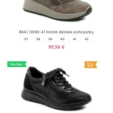
IMAC I3989-41 hnedé dámske poltopánky
37
38
39
40
41
42
95.56 €
Novinka