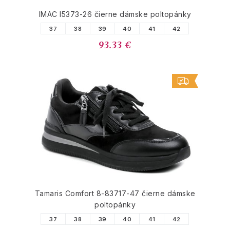
IMAC I5373-26 čierne dámske poltopánky
37
38
39
40
41
42
93.33 €
Tamaris Comfort 8-83717-47 čierne dámske
poltopánky
37
38
39
40
41
42