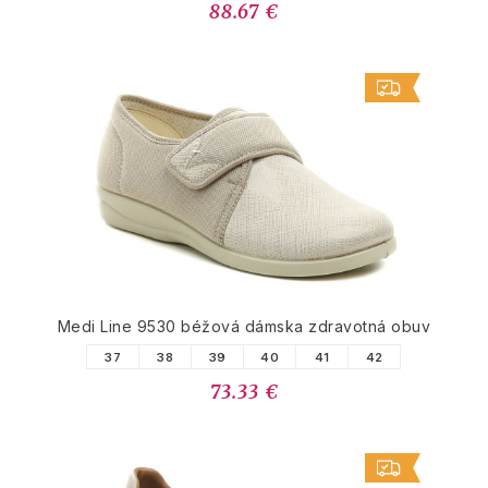
88.67 €
Medi Line 9530 béžová dámska zdravotná obuv
37
38
39
40
41
42
73.33 €