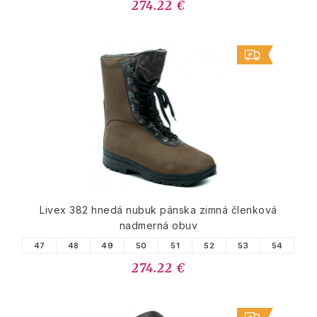
274.22 €
Livex 382 hnedá nubuk pánska zimná členková
nadmerná obuv
47
48
49
50
51
52
53
54
274.22 €