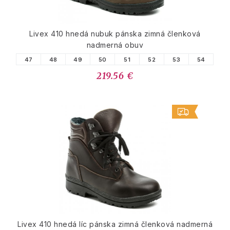
Livex 410 hnedá nubuk pánska zimná členková
nadmerná obuv
47
48
49
50
51
52
53
54
219.56 €
Livex 410 hnedá líc pánska zimná členková nadmerná