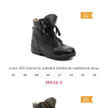
Livex 410 čierna líc pánska členková nadmerná obuv
47
48
49
50
51
52
53
54
199.56 €