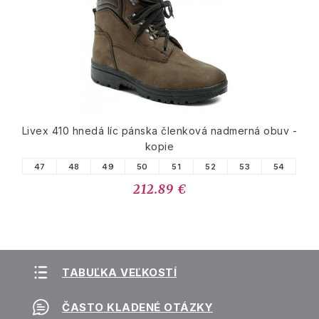
Livex 410 hnedá líc pánska členková nadmerná obuv -
kopie
47
48
49
50
51
52
53
54
212.89 €
TABUĽKA VEĽKOSTÍ
ČASTO KLADENÉ OTÁZKY