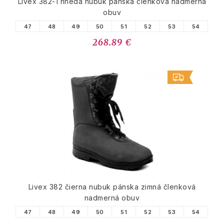
Livex 382-1 hnedá nubuk pánska členková nadmerná
obuv
47
48
49
50
51
52
53
54
268.89 €
Livex 382 čierna nubuk pánska zimná členková
nadmerná obuv
47
48
49
50
51
52
53
54