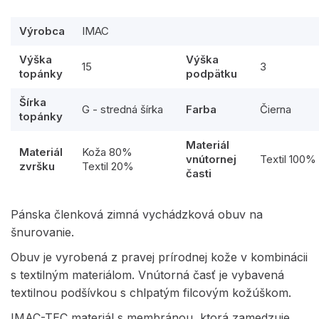
Výrobca
IMAC
Výška
Výška
15
3
topánky
podpätku
Šírka
G - stredná šírka
Farba
Čierna
topánky
Materiál
Materiál
Koža 80%
vnútornej
Textil 100%
zvršku
Textil 20%
časti
Pánska členková zimná vychádzková obuv na
šnurovanie.
Obuv je vyrobená z pravej prírodnej kože v kombinácii
s textilným materiálom. Vnútorná časť je vybavená
textilnou podšívkou s chlpatým filcovým kožúškom.
IMAC-TEC materiál s membránou, ktorá zamedzuje