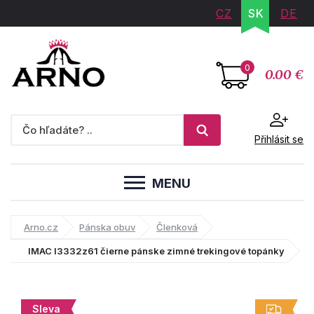
CZ
SK
DE
0
0.00 €
Přihlásit se
MENU
Arno.cz
Pánska obuv
Členková
IMAC I3332z61 čierne pánske zimné trekingové topánky
Sleva