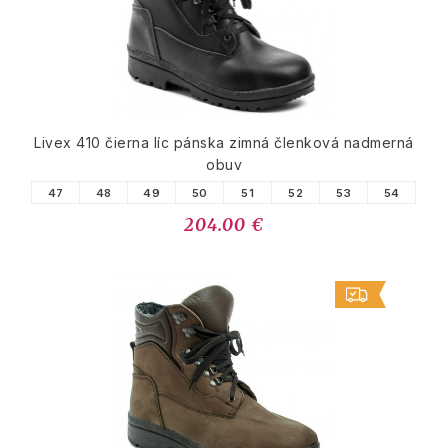
Livex 410 čierna líc pánska zimná členková nadmerná
obuv
47
48
49
50
51
52
53
54
204.00 €