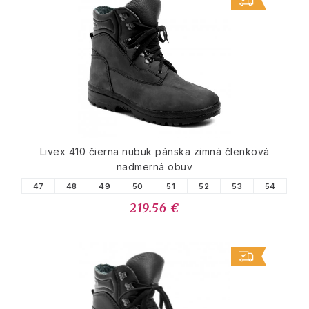
Livex 410 čierna nubuk pánska zimná členková
nadmerná obuv
47
48
49
50
51
52
53
54
219.56 €