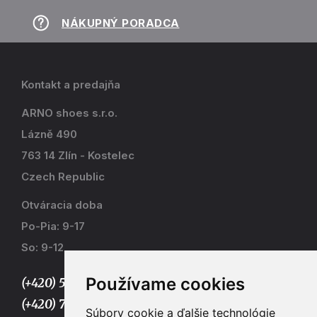
NÁKUPNÝ PORADCA
Kontakt a predajňa
ARNO shoes s.r.o.
Lázně 490
763 14 Zlín - Kostelec
Czech Republic
Otváracia doba
Po-Pia: 9-17
So: 9-12
Používame cookies
(+420) 577 915 036,
(+420) 773 667 390
Súbory cookie a ďalšie technológie