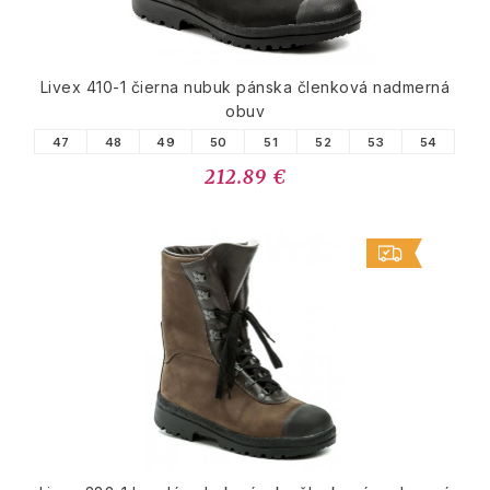
Livex 410-1 čierna nubuk pánska členková nadmerná
obuv
47
48
49
50
51
52
53
54
212.89 €