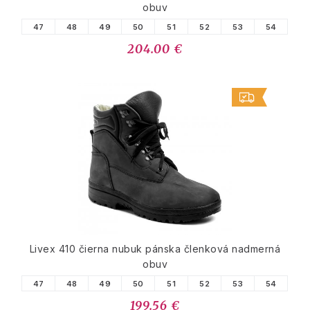
obuv
47
48
49
50
51
52
53
54
204.00 €
Livex 410 čierna nubuk pánska členková nadmerná
obuv
47
48
49
50
51
52
53
54
199.56 €