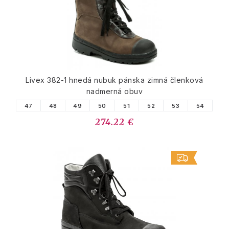
Livex 382-1 hnedá nubuk pánska zimná členková
nadmerná obuv
47
48
49
50
51
52
53
54
274.22 €