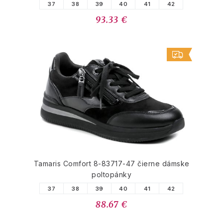
37
38
39
40
41
42
93.33 €
Tamaris Comfort 8-83717-47 čierne dámske
poltopánky
37
38
39
40
41
42
88.67 €