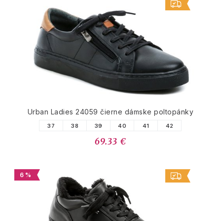
Urban Ladies 24059 čierne dámske poltopánky
37
38
39
40
41
42
69.33 €
6 %