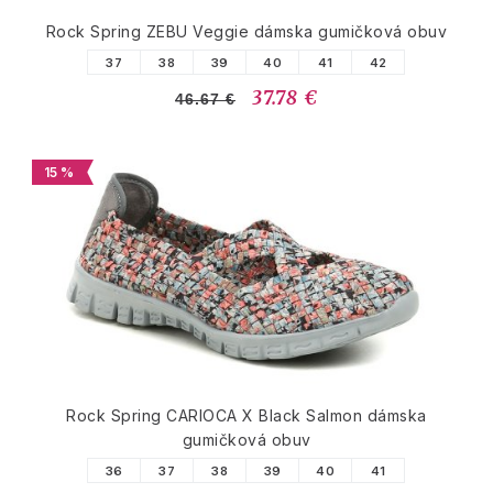
Rock Spring ZEBU Veggie dámska gumičková obuv
37
38
39
40
41
42
37.78 €
46.67 €
15 %
Rock Spring CARIOCA X Black Salmon dámska
gumičková obuv
36
37
38
39
40
41