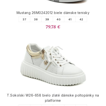
Mustang 26M0242012 biele dámske tenisky
37
38
39
40
41
42
79.78 €
T.Sokolski W26-658 bielo zlaté dámske poltopánky na
platforme