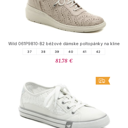
Wild 061P9810-B2 béžové dámske poltopánky na kline
37
38
39
40
41
42
81.78 €