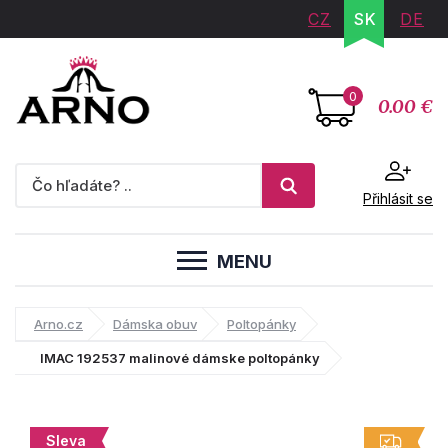
CZ
SK
DE
0
0.00 €
Přihlásit se
MENU
Arno.cz
Dámska obuv
Poltopánky
IMAC 192537 malinové dámske poltopánky
Sleva