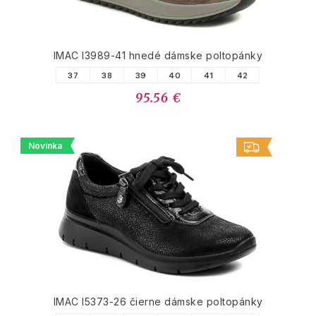
IMAC I3989-41 hnedé dámske poltopánky
37
38
39
40
41
42
95.56 €
Novinka
IMAC I5373-26 čierne dámske poltopánky