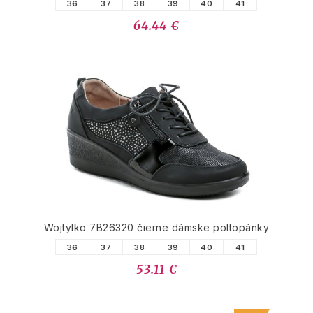
36
37
38
39
40
41
64.44 €
Wojtylko 7B26320 čierne dámske poltopánky
36
37
38
39
40
41
53.11 €