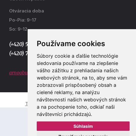
Otváracia doba
Po-Pia: 9-17
So: 9-12
Používame cookies
(+420) 577 915 036,
(+420) 773 667 390
Súbory cookie a ďalšie technológie
sledovania používame na zlepšenie
vášho zážitku z prehliadania našich
arnoobuv@gmail.com
webových stránok, na to, aby sme vám
zobrazovali prispôsobený obsah a
cielené reklamy, na analýzu
návštevnosti našich webových stránok
Tvorba e-shopů a webových stránek Zlín
a na pochopenie toho, odkiaľ naši
návštevníci prichádzajú.
Súhlasím