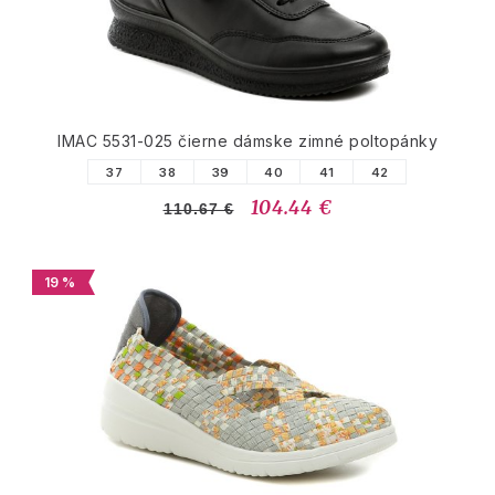
IMAC 5531-025 čierne dámske zimné poltopánky
37
38
39
40
41
42
104.44 €
110.67 €
19 %