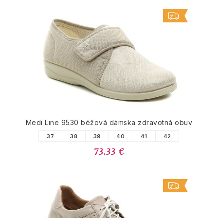
Medi Line 9530 béžová dámska zdravotná obuv
37
38
39
40
41
42
73.33 €