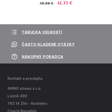
41.33 €
48.89 €
TABUĽKA VEĽKOSTÍ
ČASTO KLADENÉ OTÁZKY
NÁKUPNÝ PORADCA
Kontakt a predajňa
ARNO shoes s.r.o.
Lázně 490
763 14 Zlín - Kostelec
Czech Republic