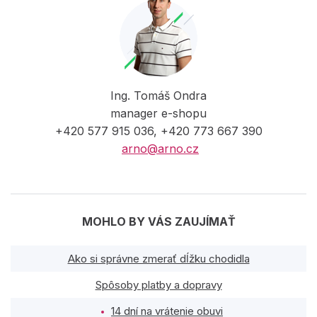
Ing. Tomáš Ondra
manager e-shopu
+420 577 915 036, +420 773 667 390
arno@arno.cz
MOHLO BY VÁS ZAUJÍMAŤ
Ako si správne zmerať dĺžku chodidla
Spôsoby platby a dopravy
14 dní na vrátenie obuvi