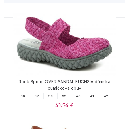
PODOBNÉ PRODUKTY
Rock Spring OVER SANDAL FUCHSIA dámska
gumičková obuv
36
37
38
39
40
41
42
43.56 €