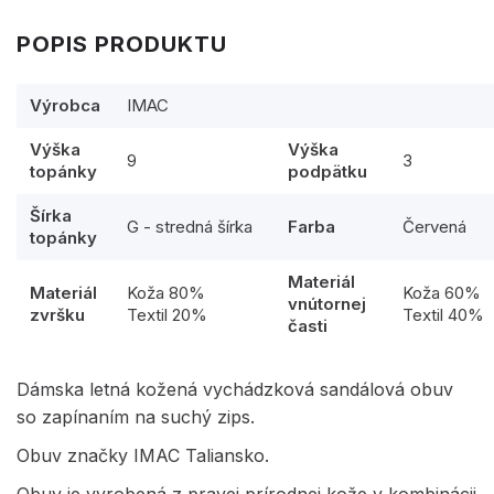
POPIS PRODUKTU
Výrobca
IMAC
Výška
Výška
9
3
topánky
podpätku
Šírka
G - stredná šírka
Farba
Červená
topánky
Materiál
Materiál
Koža 80%
Koža 60%
vnútornej
zvršku
Textil 20%
Textil 40%
časti
Dámska letná kožená vychádzková sandálová obuv
so zapínaním na suchý zips.
Obuv značky IMAC Taliansko.
Obuv je vyrobená z pravej prírodnej kože v kombinácii