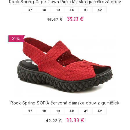
Rock Spring Cape Town Pink dámska gumičková obuv
37
38
39
40
41
42
35.11 €
46.67 €
21 %
Rock Spring SOFIA červená dámska obuv z gumičiek
37
38
39
40
41
42
33.33 €
42.22 €