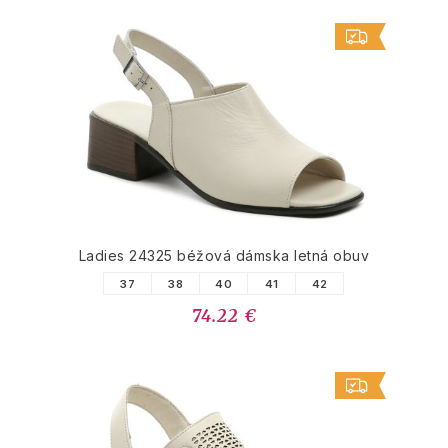
Ladies 24325 béžová dámska letná obuv
37
38
40
41
42
74.22 €