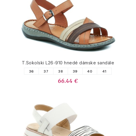
T.Sokolski L26-910 hnedé dámske sandále
36
37
38
39
40
41
66.44 €