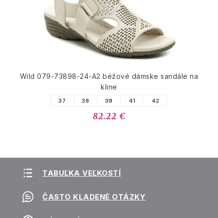
Wild 079-73898-24-A2 béžové dámske sandále na
kline
37
38
39
41
42
82.22 €
TABUĽKA VEĽKOSTÍ
ČASTO KLADENÉ OTÁZKY