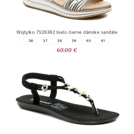
Wojtylko 7S26362 bielo čierne dámske sandále
36
37
38
39
40
41
60.00 €