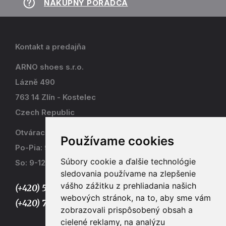
NÁKUPNÝ PORADCA
Kontakt a predajňa
ARNO shoes s.r.o.
Lázně 490
763 14 Zlín - Kostelec
Czech Republic
Otváracia doba
Používame cookies
Po-Pia: 9-17
Súbory cookie a ďalšie technológie
So: 9-12
sledovania používame na zlepšenie
vášho zážitku z prehliadania našich
(+420) 577 915 036,
webových stránok, na to, aby sme vám
(+420) 773 667 390
zobrazovali prispôsobený obsah a
cielené reklamy, na analýzu