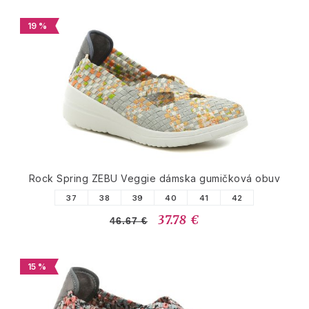
19 %
Rock Spring ZEBU Veggie dámska gumičková obuv
37
38
39
40
41
42
37.78 €
46.67 €
15 %