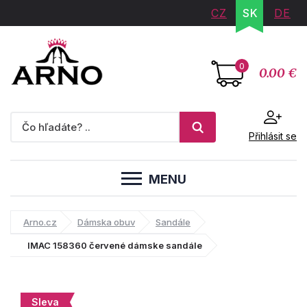
CZ
SK
DE
0
0.00 €
Přihlásit se
MENU
Arno.cz
Dámska obuv
Sandále
IMAC 158360 červené dámske sandále
Sleva