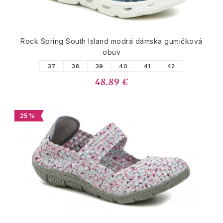
Rock Spring South Island modrá dámska gumičková
obuv
37
38
39
40
41
42
48.89 €
25 %