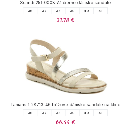
Scandi 251-0008-A1 čierne dámske sandále
36
37
38
39
40
41
21.78 €
Tamaris 1-28713-46 béžové dámske sandále na kline
36
37
38
39
40
41
66.44 €