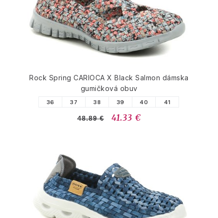
Rock Spring CARIOCA X Black Salmon dámska
gumičková obuv
36
37
38
39
40
41
41.33 €
48.89 €