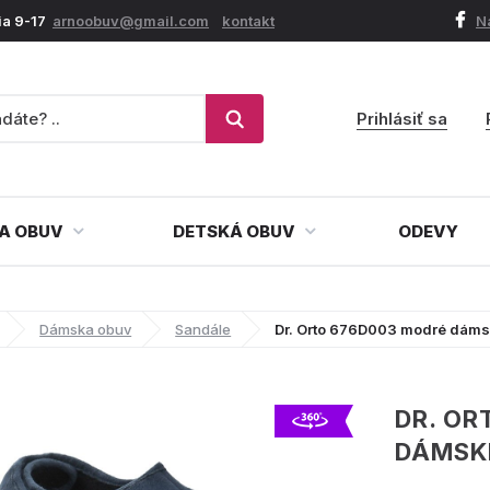
ia 9-17
arnoobuv@gmail.com
kontakt
N
Prihlásiť sa
A OBUV
DETSKÁ OBUV
ODEVY
Dámska obuv
Sandále
Dr. Orto 676D003 modré dáms
DR. OR
DÁMSK