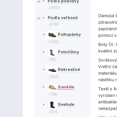
Podľa podošvy
(340)
Dámská l
Podľa veľkosti
zdravotní
(616)
zapínáním
Poltopánky
pomocí s
(136)
Boty Dr. 
kvalitní 
Poločižmy
(16)
Svrškový 
Vnitřní č
Rekreačné
materiálu
(162)
nástřiku 
Sandále
Textil s A
(118)
vyroben s
antibakte
Snehule
nebezpeč
(20)