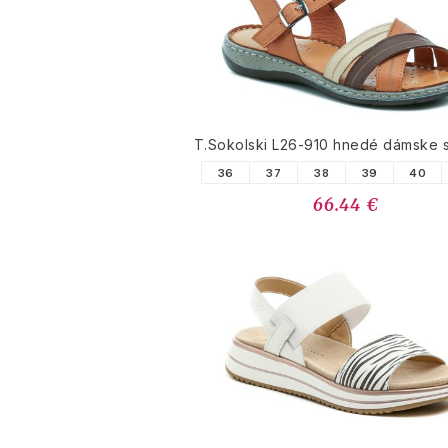
T.Sokolski L26-910 hnedé dámske 
36
37
38
39
40
66.44 €