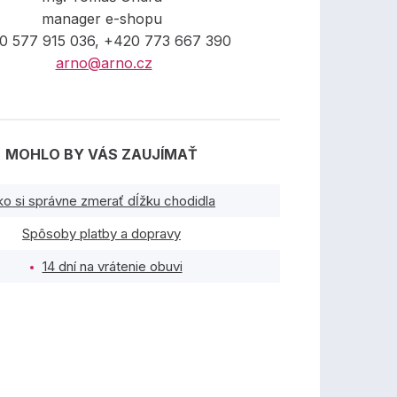
manager e-shopu
0 577 915 036, +420 773 667 390
arno@arno.cz
MOHLO BY VÁS ZAUJÍMAŤ
ko si správne zmerať dĺžku chodidla
Spôsoby platby a dopravy
14 dní na vrátenie obuvi