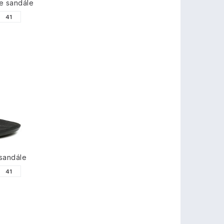
e sandále
41
sandále
41