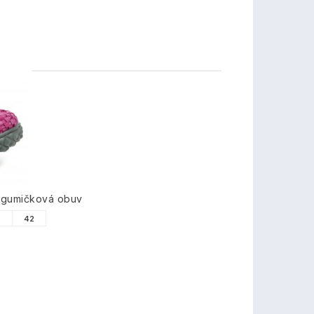
TY
 gumičková obuv
1
42