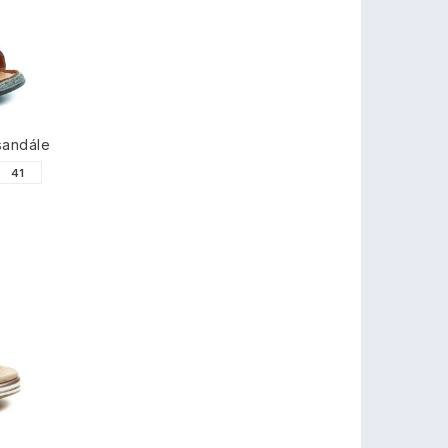
sandále
41