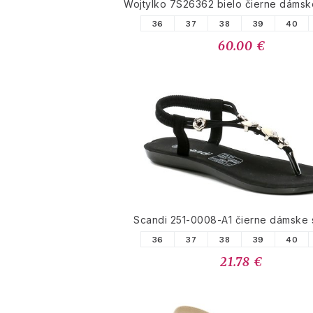
Wojtylko 7S26362 bielo čierne dámsk
36
37
38
39
40
60.00 €
Scandi 251-0008-A1 čierne dámske 
36
37
38
39
40
21.78 €