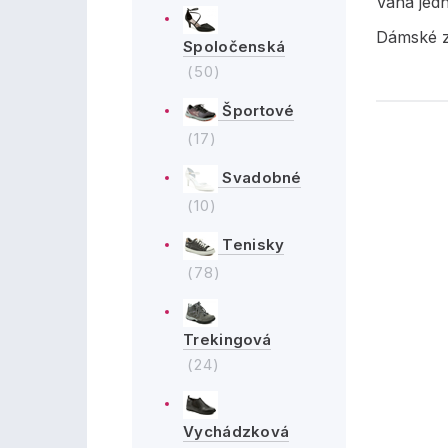
Váha jed
Dámské z
Spoločenská
(50)
Športové
(17)
Svadobné
(10)
Tenisky
(78)
Trekingová
(24)
Vychádzková