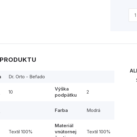
 PRODUKTU
AL
a
Dr. Orto - Befado
Výška
10
2
y
podpätku
Farba
Modrá
y
Materiál
l
Textil 100%
vnútornej
Textil 100%