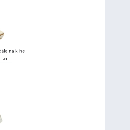
ále na kline
41