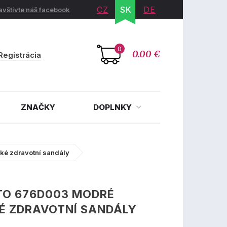
CZ
SK
DE
avštívte náš facebook
0
0.00 €
Registrácia
ZNAČKY
DOPLNKY
ké zdravotní sandály
TO 676D003 MODRÉ
É ZDRAVOTNÍ SANDÁLY