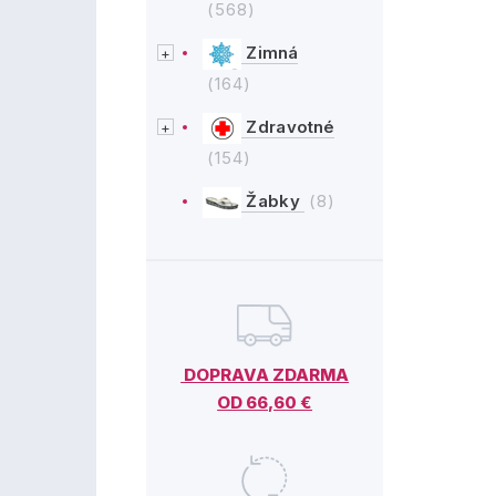
(568)
Zimná
(164)
Zdravotné
(154)
Žabky
(8)
DOPRAVA ZDARMA
OD 66,60 €