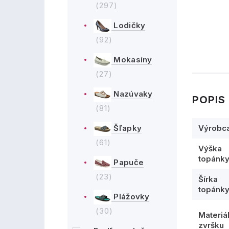
(297)
Lodičky
(92)
Mokasíny
(27)
Nazúvaky
POPIS
(81)
Výrobc
Šľapky
(61)
Výška
topánk
Papuče
(23)
Šírka
topánk
Plážovky
(30)
Materiá
zvršku