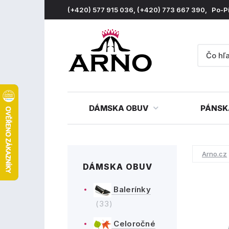
(+420) 577 915 036, (+420) 773 667 390, Po-P
DÁMSKA OBUV
PÁNSK
Arno.cz
DÁMSKA OBUV
Balerínky
(33)
Celoročné