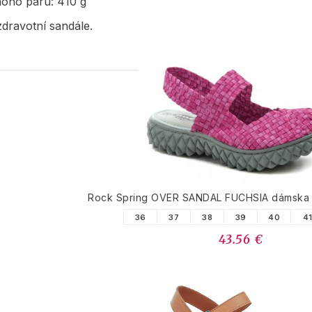
noho páru: 410 g
dravotní sandále.
PODOBNÉ PRODUK
Rock Spring OVER SANDAL FUCHSIA dámska
36
37
38
39
40
4
43.56 €