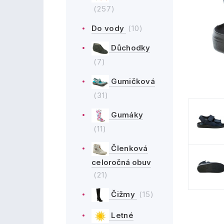
(257)
Do vody
(10)
Důchodky
(7)
Gumičková
(31)
Gumáky
(11)
Členková
celoročná obuv
(21)
Čižmy
(15)
Letné