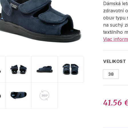
Dámská let
zdravotní o
obuv typu 
na suchý z
textilního m
Viac inform
VELIKOST
38
41.56 