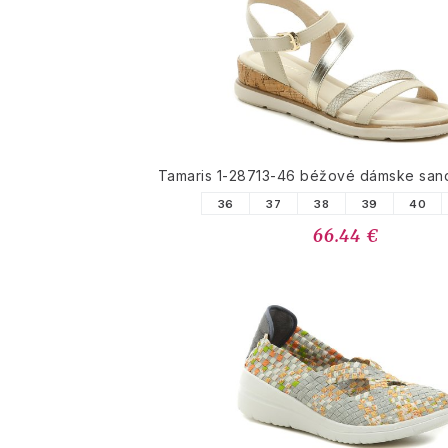
Tamaris 1-28713-46 béžové dámske sand
36
37
38
39
40
66.44 €