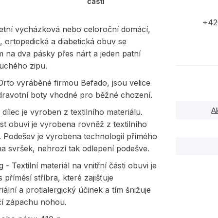
časti
+42
etní vycházková nebo celoroční domácí,
, ortopedická a diabetická obuv se
 na dva pásky přes nárt a jeden patní
uchého zipu.
Orto vyráběné firmou Befado, jsou velice
zdravotní boty vhodné pro běžné chození.
A
dílec je vyroben z textilního materiálu.
ást obuvi je vyrobena rovněž z textilního
. Podešev je vyrobena technologií přímého
na svršek, nehrozí tak odlepení podešve.
g - Textilní materiál na vnitřní části obuvi je
 příměsí stříbra, které zajišťuje
riální a protialergický účinek a tím šnižuje
í zápachu nohou.