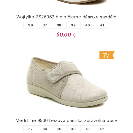
Wojtylko 7S26362 bielo čierne dámske sandále
36
37
38
39
40
41
60.00 €
Medi Line 9530 béžová dámska zdravotná obuv
37
38
39
40
41
42