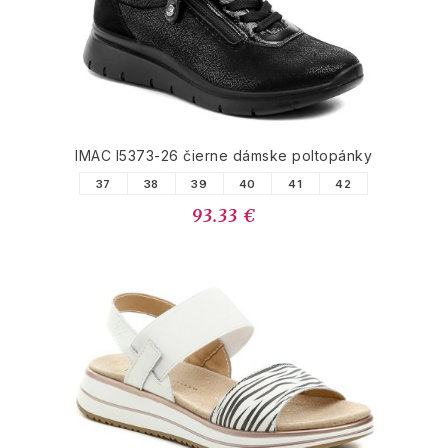
IMAC I5373-26 čierne dámske poltopánky
37
38
39
40
41
42
93.33 €