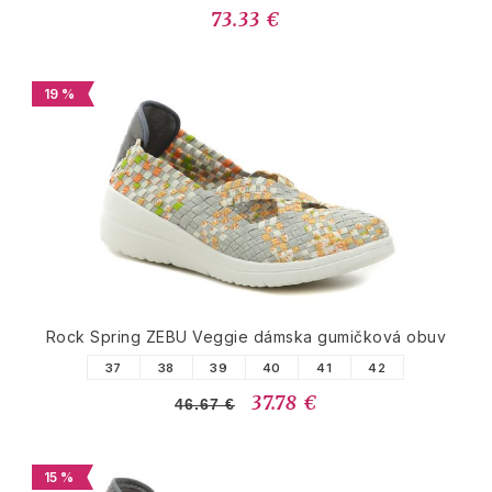
73.33 €
19 %
Rock Spring ZEBU Veggie dámska gumičková obuv
37
38
39
40
41
42
37.78 €
46.67 €
15 %