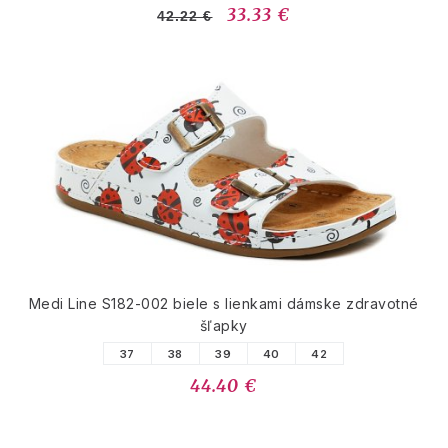
33.33 €
42.22 €
Medi Line S182-002 biele s lienkami dámske zdravotné
šľapky
37
38
39
40
42
44.40 €