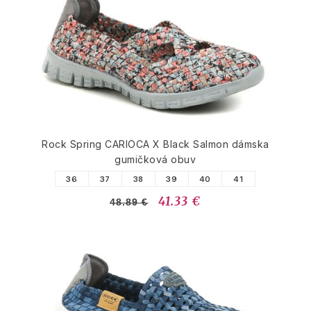
Rock Spring CARIOCA X Black Salmon dámska
gumičková obuv
36
37
38
39
40
41
41.33 €
48.89 €