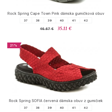
Rock Spring Cape Town Pink dámska gumičková obuv
37
38
39
40
41
42
35.11 €
46.67 €
21 %
Rock Spring SOFIA červená dámska obuv z gumičiek
37
38
39
40
41
42