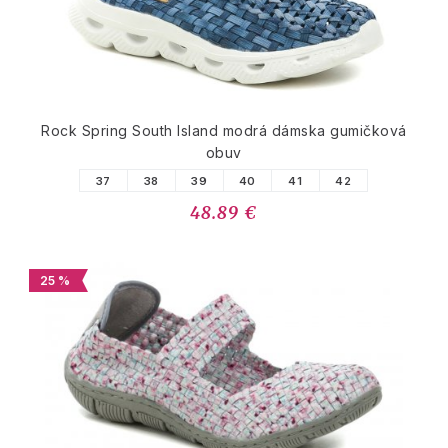
Rock Spring South Island modrá dámska gumičková
obuv
37
38
39
40
41
42
48.89 €
25 %