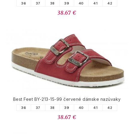
36
37
38
39
40
41
42
38.67 €
Best Feet BY-213-15-99 červené dámske nazúvaky
36
37
38
39
40
41
42
38.67 €