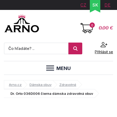
CZ
SK
DE
0
0.00 €
Přihlásit se
MENU
Arno.cz
Dámska obuv
Zdravotné
Dr. Orto 036D006 čierna dámska zdravotná obuv