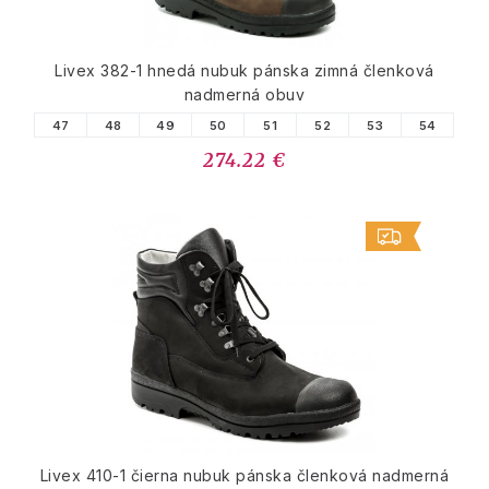
Livex 382-1 hnedá nubuk pánska zimná členková
nadmerná obuv
47
48
49
50
51
52
53
54
274.22 €
Livex 410-1 čierna nubuk pánska členková nadmerná