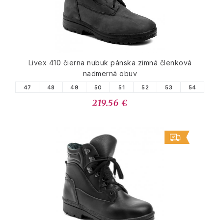
Livex 410 čierna nubuk pánska zimná členková
nadmerná obuv
47
48
49
50
51
52
53
54
219.56 €