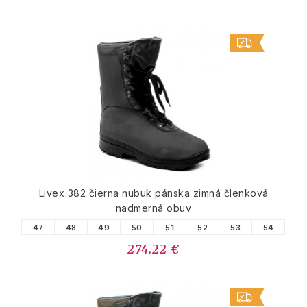
Livex 382 čierna nubuk pánska zimná členková
nadmerná obuv
47
48
49
50
51
52
53
54
274.22 €