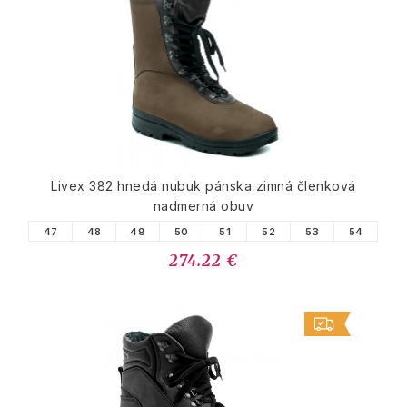
Livex 382 hnedá nubuk pánska zimná členková
nadmerná obuv
47
48
49
50
51
52
53
54
274.22 €