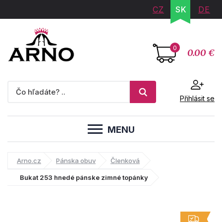
CZ
SK
DE
0
0.00 €
Přihlásit se
MENU
Arno.cz
Pánska obuv
Členková
Bukat 253 hnedé pánske zimné topánky