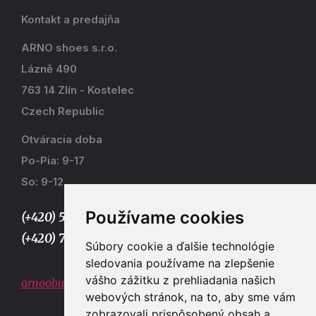
Kontakt a predajňa
ARNO shoes s.r.o.
Lázně 490
763 14 Zlín - Kostelec
Czech Republic
Otváracia doba
Po-Pia: 9-17
So: 9-12
Používame cookies
(+420) 577 915 036,
(+420) 773 667 390
Súbory cookie a ďalšie technológie
sledovania používame na zlepšenie
vášho zážitku z prehliadania našich
arnoobuv@gmail.com
webových stránok, na to, aby sme vám
zobrazovali prispôsobený obsah a