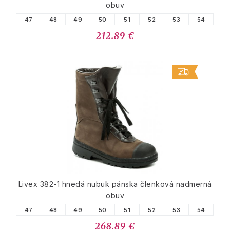
obuv
47
48
49
50
51
52
53
54
212.89 €
Livex 382-1 hnedá nubuk pánska členková nadmerná
obuv
47
48
49
50
51
52
53
54
268.89 €