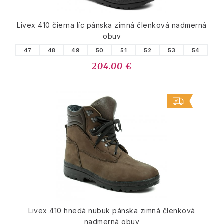
Livex 410 čierna líc pánska zimná členková nadmerná
obuv
47
48
49
50
51
52
53
54
204.00 €
Livex 410 hnedá nubuk pánska zimná členková
nadmerná obuv