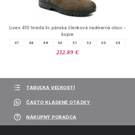
Livex 410 hnedá líc pánska členková nadmerná obuv -
kopie
47
48
49
50
51
52
53
54
212.89 €
TABUĽKA VEĽKOSTÍ
ČASTO KLADENÉ OTÁZKY
NÁKUPNÝ PORADCA