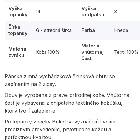
Výška
Výška
14
3
topánky
podpätku
Šírka
G - stredná šírka
Farba
Hnedá
topánky
Materiál
Materiál
Koža 100%
vnútornej
Textil 100%
zvršku
časti
Pánska zimná vychádzková členková obuv so
zapínaním na 2 zipsy.
Obuv je vyrobená z pravej prírodnej kože. Vnútorná
časť je vybavená z chlpatého textilného kožúšku,
ktorý tvorí zateplenie.
Poltopánky značky Bukat sa vyznačujú svojím
precíznym prevedením, prvotriedne kožou a
perfektnou kvalitou.