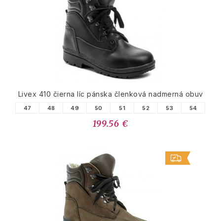
Livex 410 čierna líc pánska členková nadmerná obuv
47
48
49
50
51
52
53
54
199.56 €