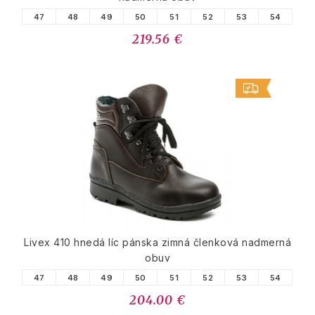
47
48
49
50
51
52
53
54
219.56 €
Livex 410 hnedá líc pánska zimná členková nadmerná
obuv
47
48
49
50
51
52
53
54
204.00 €