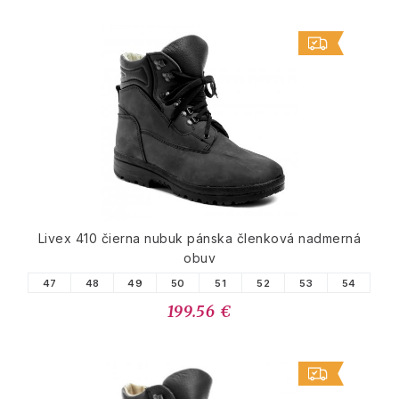
Livex 410 čierna nubuk pánska členková nadmerná
obuv
47
48
49
50
51
52
53
54
199.56 €