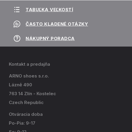
TABUĽKA VEĽKOSTÍ
ČASTO KLADENÉ OTÁZKY
NÁKUPNÝ PORADCA
Kontakt a predajňa
ARNO shoes s.r.o.
Lázně 490
763 14 Zlín - Kostelec
Czech Republic
Otváracia doba
Po-Pia: 9-17
So: 9-12