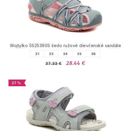
Wojtylko 5S25390S šedo ružové dievčenské sandále
31
33
34
35
36
28.44 €
37.33 €
27 %