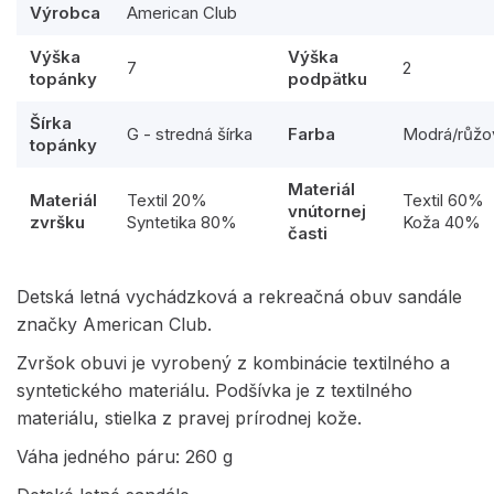
Výrobca
American Club
Výška
Výška
7
2
topánky
podpätku
Šírka
G - stredná šírka
Farba
Modrá/růžo
topánky
Materiál
Materiál
Textil 20%
Textil 60%
vnútornej
zvršku
Syntetika 80%
Koža 40%
časti
Detská letná vychádzková a rekreačná obuv sandále
značky American Club.
Zvršok obuvi je vyrobený z kombinácie textilného a
syntetického materiálu. Podšívka je z textilného
materiálu, stielka z pravej prírodnej kože.
Váha jedného páru: 260 g