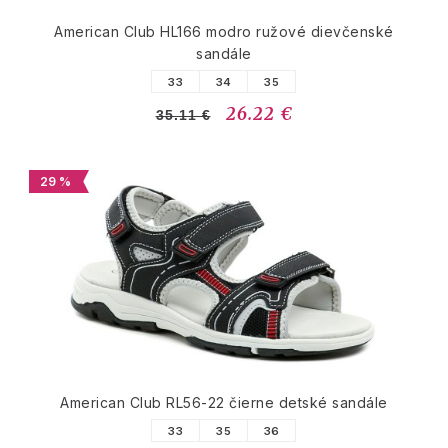
American Club HL166 modro ružové dievčenské
sandále
33
34
35
26.22 €
35.11 €
29 %
American Club RL56-22 čierne detské sandále
33
35
36