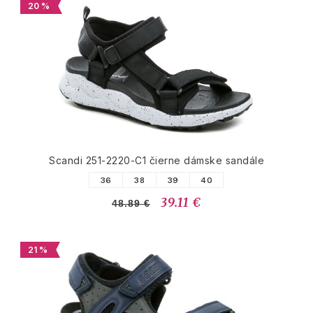
20 %
Scandi 251-2220-C1 čierne dámske sandále
36
38
39
40
39.11 €
48.89 €
21 %