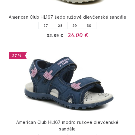
American Club HL167 šedo ružové dievčenské sandále
27
28
29
30
24.00 €
32.89 €
27 %
American Club HL167 modro ružové dievčenské
sandále