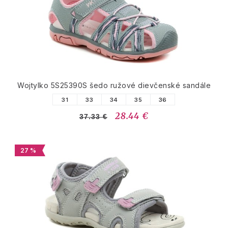
Wojtylko 5S25390S šedo ružové dievčenské sandále
31
33
34
35
36
28.44 €
37.33 €
27 %