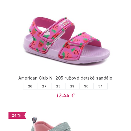
American Club NH205 ružové detské sandále
26
27
28
29
30
31
12.44 €
24 %