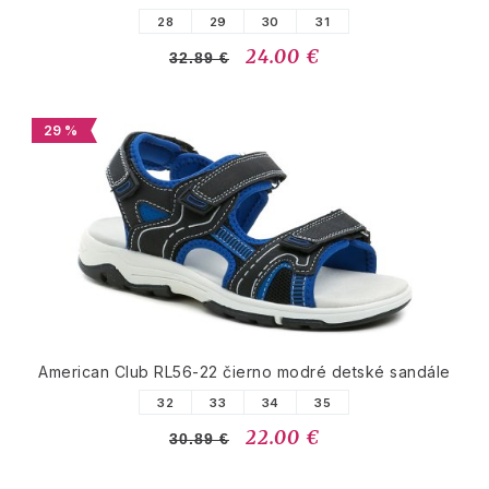
28
29
30
31
24.00 €
32.89 €
29 %
American Club RL56-22 čierno modré detské sandále
32
33
34
35
22.00 €
30.89 €