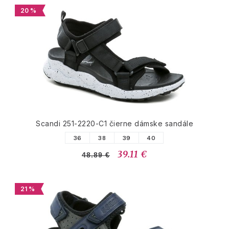
20 %
Scandi 251-2220-C1 čierne dámske sandále
36
38
39
40
39.11 €
48.89 €
21 %