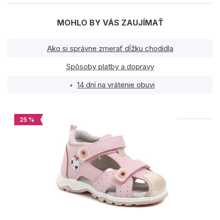
MOHLO BY VÁS ZAUJÍMAŤ
Ako si správne zmerať dĺžku chodidla
Spôsoby platby a dopravy
14 dní na vrátenie obuvi
25 %
PODOBNÉ PRODUKTY