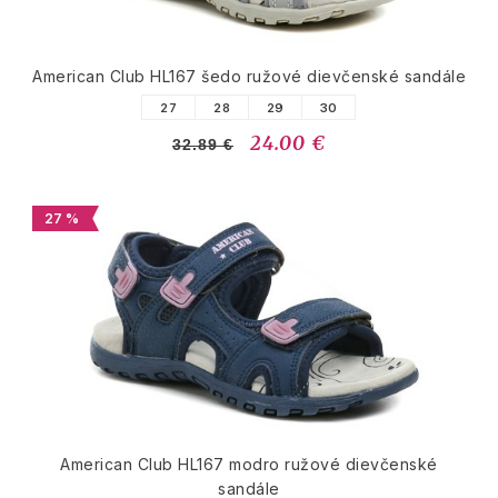
American Club HL167 šedo ružové dievčenské sandále
27
28
29
30
24.00 €
32.89 €
27 %
American Club HL167 modro ružové dievčenské
sandále