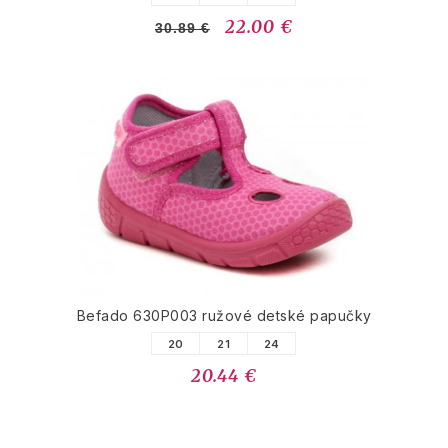
22.00 €
30.89 €
Befado 630P003 ružové detské papučky
20
21
24
20.44 €