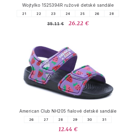
Wojtylko 1S25394R ružové detské sandále
21
22
23
24
25
26
28
26.22 €
35.11 €
American Club NH205 fialové detské sandále
26
27
28
29
30
31
12.44 €