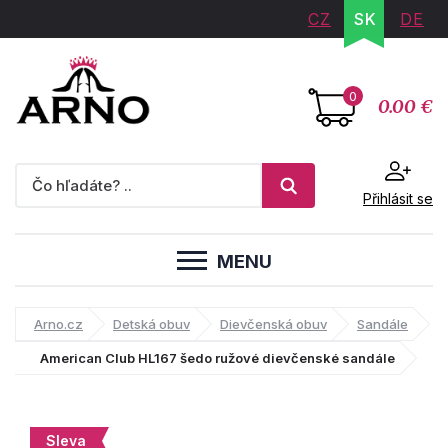
CZ
SK
DE
0
0.00 €
Přihlásit se
MENU
Arno.cz
Detská obuv
Dievčenská obuv
Sandále
American Club HL167 šedo ružové dievčenské sandále
Sleva