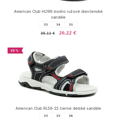
American Club HL166 modro ružové dievčenské
sandále
33
34
35
26.22 €
35.11 €
29 %
American Club RL56-22 čierne detské sandále
33
35
36