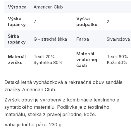
Výrobca
American Club
Výška
Výška
7
2
topánky
podpätku
Šírka
G - stredná šírka
Farba
Sivá/ružová
topánky
Materiál
Materiál
Textil 20%
Textil 60%
vnútornej
zvršku
Syntetika 80%
Koža 40%
časti
Detská letná vychádzková a rekreačná obuv sandále
značky American Club.
Zvršok obuvi je vyrobený z kombinácie textilného a
syntetického materiálu. Podšívka je z textilného
materiálu, stielka z pravej prírodnej kože.
Váha jedného páru: 230 g