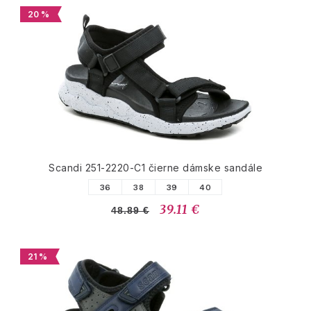
20 %
Scandi 251-2220-C1 čierne dámske sandále
36
38
39
40
39.11 €
48.89 €
21 %