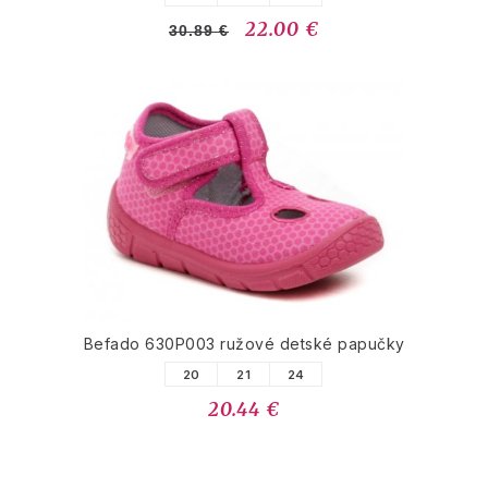
22.00 €
30.89 €
Befado 630P003 ružové detské papučky
20
21
24
20.44 €