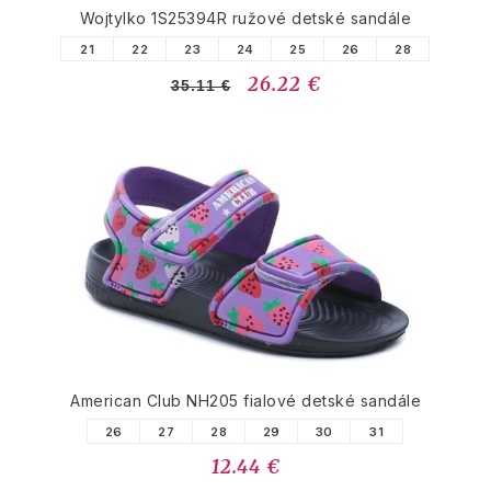
Wojtylko 1S25394R ružové detské sandále
21
22
23
24
25
26
28
26.22 €
35.11 €
American Club NH205 fialové detské sandále
26
27
28
29
30
31
12.44 €