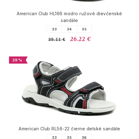
American Club HL166 modro ružové dievčenské
sandále
33
34
35
26.22 €
35.11 €
29 %
American Club RL56-22 čierne detské sandále
33
35
36