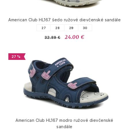
American Club HL167 šedo ružové dievčenské sandále
27
28
29
30
24.00 €
32.89 €
27 %
American Club HL167 modro ružové dievčenské
sandále