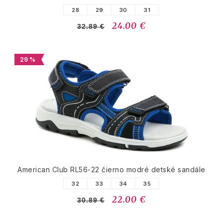
28
29
30
31
24.00 €
32.89 €
29 %
American Club RL56-22 čierno modré detské sandále
32
33
34
35
22.00 €
30.89 €