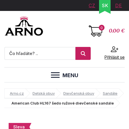
CZ
SK
DE
0
0.00 €
Přihlásit se
MENU
Arno.cz
Detská obuv
Dievčenská obuv
Sandále
American Club HL167 šedo ružové dievčenské sandále
Sleva