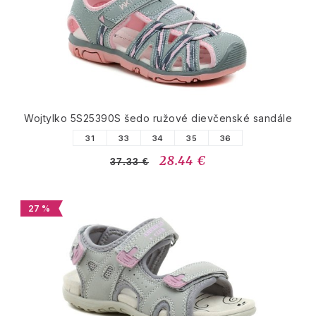
Wojtylko 5S25390S šedo ružové dievčenské sandále
31
33
34
35
36
28.44 €
37.33 €
27 %