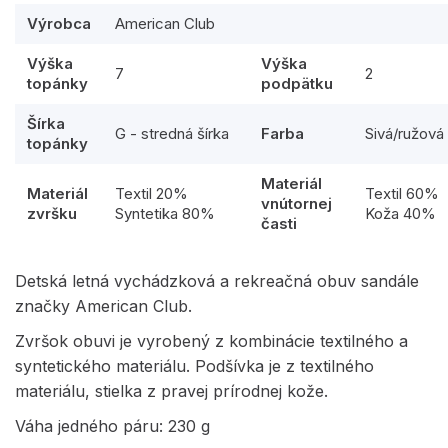
Výrobca
American Club
Výška
Výška
7
2
topánky
podpätku
Šírka
G - stredná šírka
Farba
Sivá/ružová
topánky
Materiál
Materiál
Textil 20%
Textil 60%
vnútornej
zvršku
Syntetika 80%
Koža 40%
časti
Detská letná vychádzková a rekreačná obuv sandále
značky American Club.
Zvršok obuvi je vyrobený z kombinácie textilného a
syntetického materiálu. Podšívka je z textilného
materiálu, stielka z pravej prírodnej kože.
Váha jedného páru: 230 g