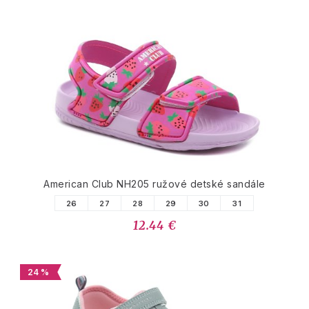
American Club NH205 ružové detské sandále
26
27
28
29
30
31
12.44 €
24 %