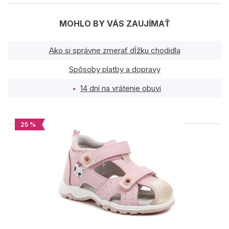
MOHLO BY VÁS ZAUJÍMAŤ
Ako si správne zmerať dĺžku chodidla
Spôsoby platby a dopravy
14 dní na vrátenie obuvi
25 %
PODOBNÉ PRODUKTY