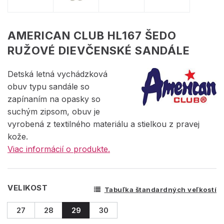
AMERICAN CLUB HL167 ŠEDO
RUŽOVÉ DIEVČENSKÉ SANDÁLE
Detská letná vychádzková
obuv typu sandále so
zapínaním na opasky so
suchým zipsom, obuv je
vyrobená z textilného materiálu a stielkou z pravej
kože.
Viac informácií o produkte.
VELIKOST
Tabuľka štandardných veľkostí
27
28
29
30