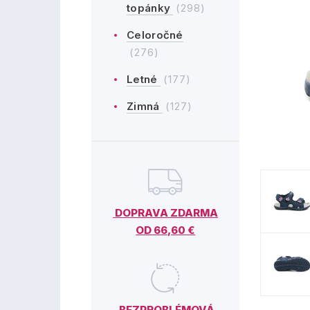
topánky
(298)
Celoročné
(276)
Letné
(177)
Zimná
(127)
DOPRAVA ZDARMA
OD 66,60 €
BEZPROBLÉMOVÁ