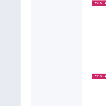
24 %
27 %