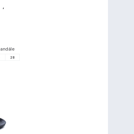
TY
sandále
6
28