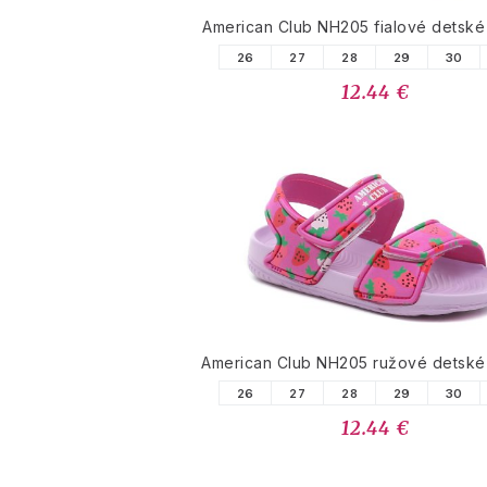
American Club NH205 fialové detské
26
27
28
29
30
12.44 €
American Club NH205 ružové detské
26
27
28
29
30
12.44 €