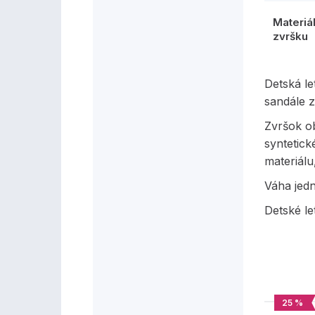
Materiá
zvršku
Detská l
sandále 
Zvršok ob
syntetick
materiálu
Váha jed
Detské le
25 %