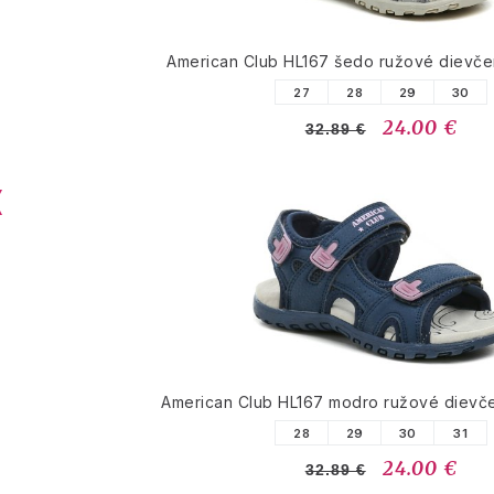
American Club HL167 šedo ružové dievče
27
28
29
30
24.00 €
32.89 €
American Club HL167 modro ružové dievč
28
29
30
31
24.00 €
32.89 €