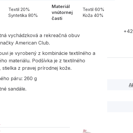
Materiál
l
Textil 20%
Textil 60%
vnútornej
Syntetika 80%
Koža 40%
časti
+42
etná vychádzková a rekreačná obuv
značky American Club.
uvi je vyrobený z kombinácie textilného a
ého materiálu. Podšívka je z textilného
, stielka z pravej prírodnej kože.
ného páru: 260 g
A
tné sandále.