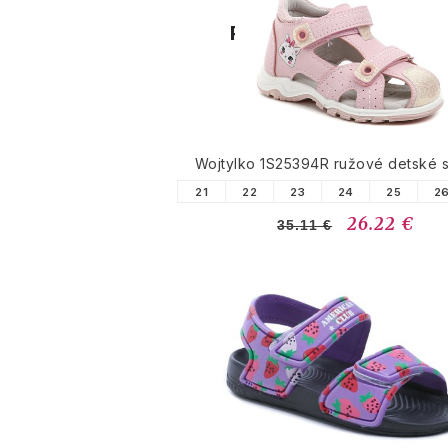
PODOBNÉ PRODUK
Wojtylko 1S25394R ružové detské 
21
22
23
24
25
2
26.22 €
35.11 €