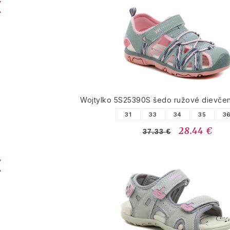
Wojtylko 5S25390S šedo ružové dievče
31
33
34
35
3
28.44 €
37.33 €