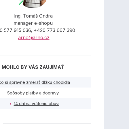
Ing. Tomáš Ondra
manager e-shopu
0 577 915 036, +420 773 667 390
arno@arno.cz
MOHLO BY VÁS ZAUJÍMAŤ
ko si správne zmerať dĺžku chodidla
Spôsoby platby a dopravy
14 dní na vrátenie obuvi