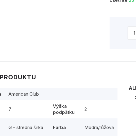
Ušetríte
25
 PRODUKTU
AL
a
American Club
Výška
7
2
y
podpätku
G - stredná šírka
Farba
Modrá/růžová
y