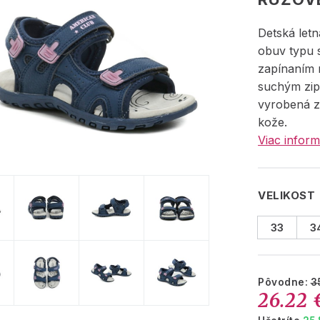
Detská let
obuv typu 
zapínaním 
suchým zip
vyrobená z 
kože.
Viac inform
VELIKOST
33
3
Pôvodne:
3
26.22 