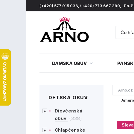
(+420) 577 915 036, (+420) 773 667 390, Po-P
DÁMSKA OBUV
PÁNSK
Arno.cz
DETSKÁ OBUV
Ameri
Dievčenská
obuv
(338)
Sleva
Chlapčenské