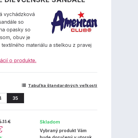
ná vychádzková
sandále so
na opasky so
som, obuv je
textilného materiálu a stielkou z pravej
ácií o produkte.
Tabuľka štandardných veľkostí
4
35
Skladom
5.11 €
€
Vybraný produkt Vám
bude doručený v utorok