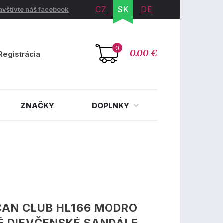
CZ
SK
DE
avštívte náš facebook
0
0.00 €
Registrácia
ZNAČKY
DOPLNKY
CAN CLUB HL166 MODRO
É DIEVČENSKÉ SANDÁLE