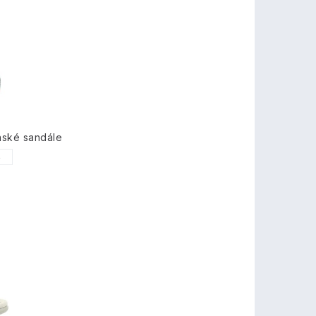
nské sandále
6