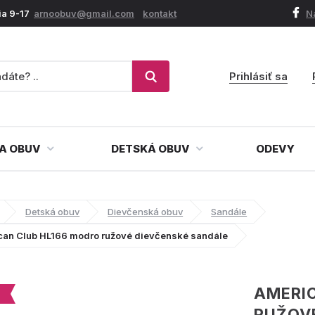
ia 9-17
arnoobuv@gmail.com
kontakt
N
Prihlásiť sa
A OBUV
DETSKÁ OBUV
ODEVY
Detská obuv
Dievčenská obuv
Sandále
can Club HL166 modro ružové dievčenské sandále
AMERI
RUŽOV