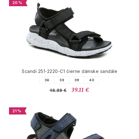
20 %
Scandi 251-2220-C1 čierne dámske sandále
36
38
39
40
39.11 €
48.89 €
21 %