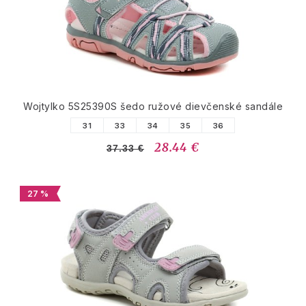
Wojtylko 5S25390S šedo ružové dievčenské sandále
31
33
34
35
36
28.44 €
37.33 €
27 %