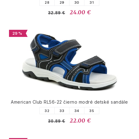
28
29
30
31
24.00 €
32.89 €
29 %
American Club RL56-22 čierno modré detské sandále
32
33
34
35
22.00 €
30.89 €