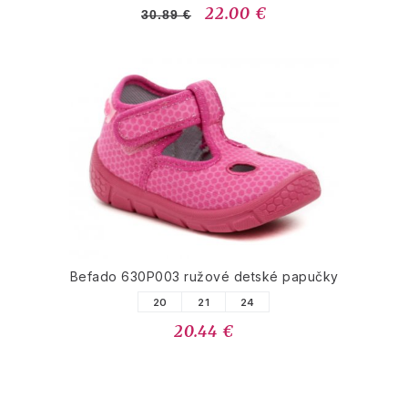
22.00 €
30.89 €
Befado 630P003 ružové detské papučky
20
21
24
20.44 €