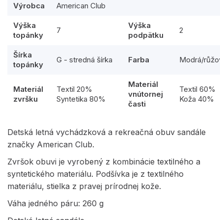
Výrobca
American Club
Výška
Výška
7
2
topánky
podpätku
Šírka
G - stredná šírka
Farba
Modrá/růžo
topánky
Materiál
Materiál
Textil 20%
Textil 60%
vnútornej
zvršku
Syntetika 80%
Koža 40%
časti
Detská letná vychádzková a rekreačná obuv sandále
značky American Club.
Zvršok obuvi je vyrobený z kombinácie textilného a
syntetického materiálu. Podšívka je z textilného
materiálu, stielka z pravej prírodnej kože.
Váha jedného páru: 260 g