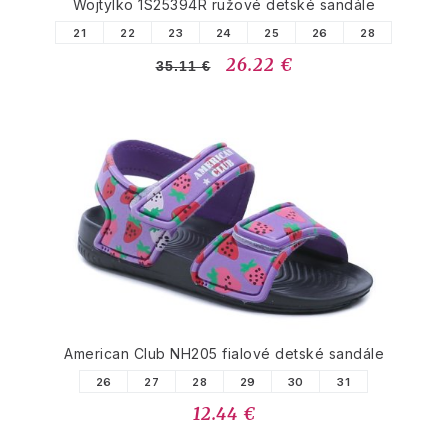
Wojtylko 1S25394R ružové detské sandále
21
22
23
24
25
26
28
26.22 €
35.11 €
American Club NH205 fialové detské sandále
26
27
28
29
30
31
12.44 €