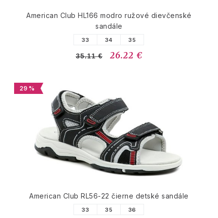
American Club HL166 modro ružové dievčenské
sandále
33
34
35
26.22 €
35.11 €
29 %
American Club RL56-22 čierne detské sandále
33
35
36