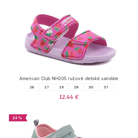
American Club NH205 ružové detské sandále
26
27
28
29
30
31
12.44 €
24 %