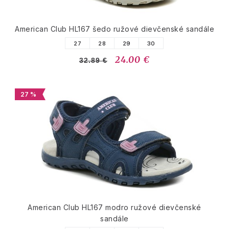
American Club HL167 šedo ružové dievčenské sandále
27
28
29
30
24.00 €
32.89 €
27 %
American Club HL167 modro ružové dievčenské
sandále