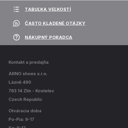
TABUĽKA VEĽKOSTÍ
ČASTO KLADENÉ OTÁZKY
NÁKUPNÝ PORADCA
Kontakt a predajňa
ARNO shoes s.r.o.
Lázně 490
763 14 Zlín - Kostelec
Czech Republic
Otváracia doba
Po-Pia: 9-17
So: 9-12