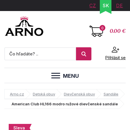
CZ
SK
DE
0
0.00 €
Přihlásit se
MENU
Arno.cz
Detská obuv
Dievčenská obuv
Sandále
American Club HL166 modro ružové dievčenské sandále
Sleva