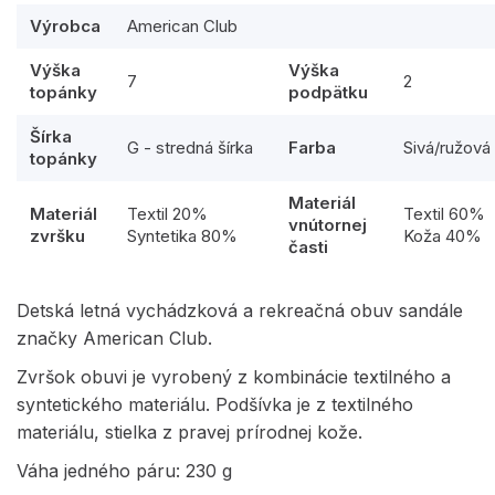
Výrobca
American Club
Výška
Výška
7
2
topánky
podpätku
Šírka
G - stredná šírka
Farba
Sivá/ružová
topánky
Materiál
Materiál
Textil 20%
Textil 60%
vnútornej
zvršku
Syntetika 80%
Koža 40%
časti
Detská letná vychádzková a rekreačná obuv sandále
značky American Club.
Zvršok obuvi je vyrobený z kombinácie textilného a
syntetického materiálu. Podšívka je z textilného
materiálu, stielka z pravej prírodnej kože.
Váha jedného páru: 230 g