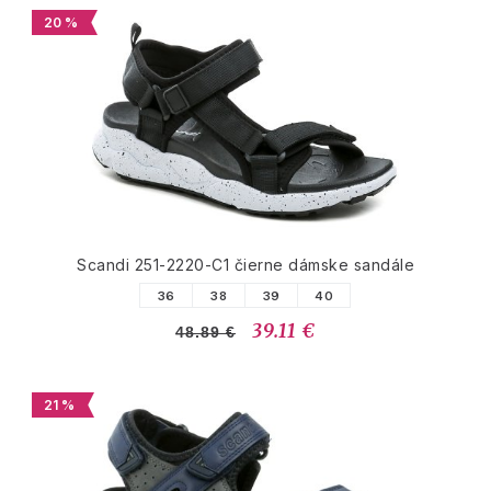
20 %
Scandi 251-2220-C1 čierne dámske sandále
36
38
39
40
39.11 €
48.89 €
21 %