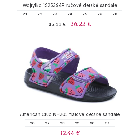
Wojtylko 1S25394R ružové detské sandále
21
22
23
24
25
26
28
26.22 €
35.11 €
American Club NH205 fialové detské sandále
26
27
28
29
30
31
12.44 €