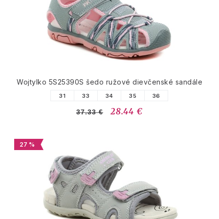
Wojtylko 5S25390S šedo ružové dievčenské sandále
31
33
34
35
36
28.44 €
37.33 €
27 %