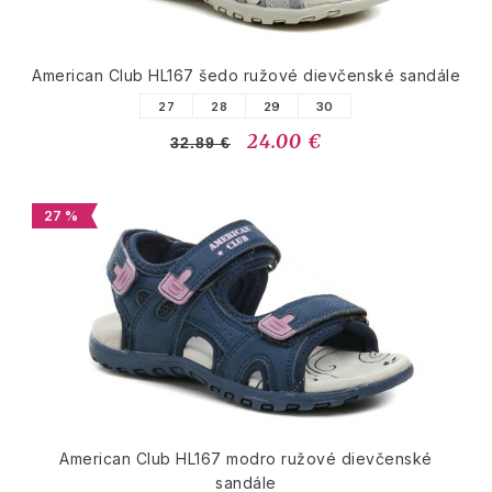
American Club HL167 šedo ružové dievčenské sandále
27
28
29
30
24.00 €
32.89 €
27 %
American Club HL167 modro ružové dievčenské
sandále