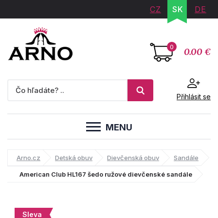
CZ
SK
DE
0
0.00 €
Přihlásit se
MENU
Arno.cz
Detská obuv
Dievčenská obuv
Sandále
American Club HL167 šedo ružové dievčenské sandále
Sleva