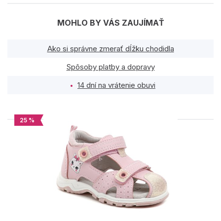
MOHLO BY VÁS ZAUJÍMAŤ
Ako si správne zmerať dĺžku chodidla
Spôsoby platby a dopravy
14 dní na vrátenie obuvi
25 %
PODOBNÉ PRODUKTY