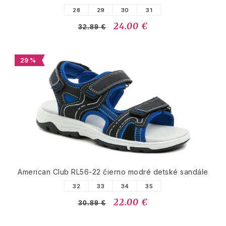
28
29
30
31
24.00 €
32.89 €
29 %
American Club RL56-22 čierno modré detské sandále
32
33
34
35
22.00 €
30.89 €