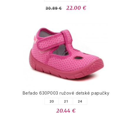
22.00 €
30.89 €
Befado 630P003 ružové detské papučky
20
21
24
20.44 €