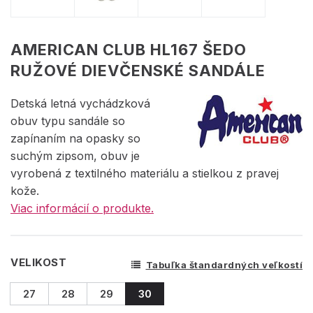
AMERICAN CLUB HL167 ŠEDO
RUŽOVÉ DIEVČENSKÉ SANDÁLE
Detská letná vychádzková
obuv typu sandále so
zapínaním na opasky so
suchým zipsom, obuv je
vyrobená z textilného materiálu a stielkou z pravej
kože.
Viac informácií o produkte.
VELIKOST
Tabuľka štandardných veľkostí
27
28
29
30