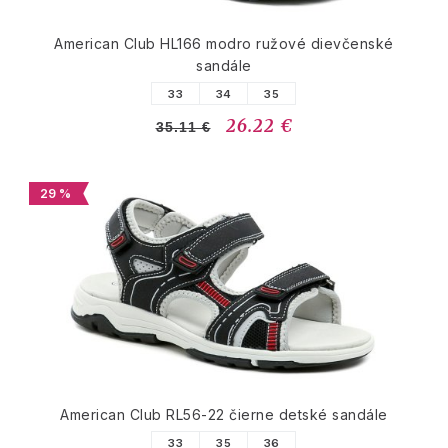
American Club HL166 modro ružové dievčenské
sandále
33
34
35
26.22 €
35.11 €
29 %
American Club RL56-22 čierne detské sandále
33
35
36