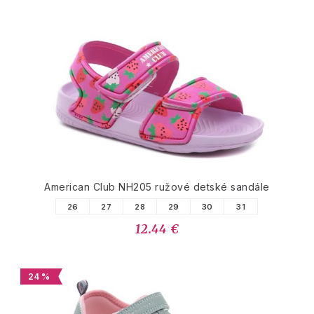
American Club NH205 ružové detské sandále
26
27
28
29
30
31
12.44 €
24 %