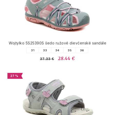
Wojtylko 5S25390S šedo ružové dievčenské sandále
31
33
34
35
36
28.44 €
37.33 €
27 %