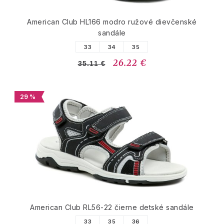
American Club HL166 modro ružové dievčenské
sandále
33
34
35
26.22 €
35.11 €
29 %
American Club RL56-22 čierne detské sandále
33
35
36