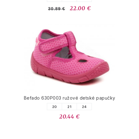
22.00 €
30.89 €
Befado 630P003 ružové detské papučky
20
21
24
20.44 €