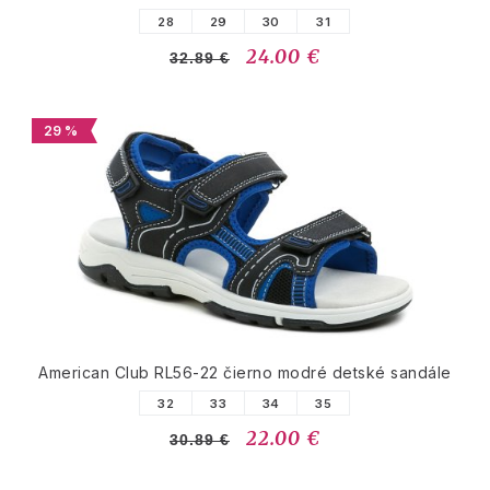
28
29
30
31
24.00 €
32.89 €
29 %
American Club RL56-22 čierno modré detské sandále
32
33
34
35
22.00 €
30.89 €