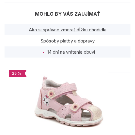
MOHLO BY VÁS ZAUJÍMAŤ
Ako si správne zmerať dĺžku chodidla
Spôsoby platby a dopravy
14 dní na vrátenie obuvi
25 %
PODOBNÉ PRODUKTY