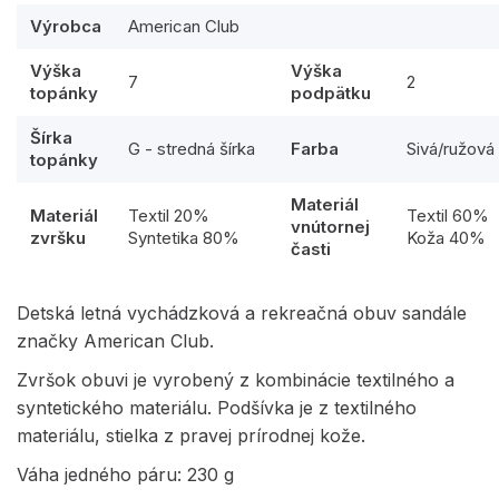
Výrobca
American Club
Výška
Výška
7
2
topánky
podpätku
Šírka
G - stredná šírka
Farba
Sivá/ružová
topánky
Materiál
Materiál
Textil 20%
Textil 60%
vnútornej
zvršku
Syntetika 80%
Koža 40%
časti
Detská letná vychádzková a rekreačná obuv sandále
značky American Club.
Zvršok obuvi je vyrobený z kombinácie textilného a
syntetického materiálu. Podšívka je z textilného
materiálu, stielka z pravej prírodnej kože.
Váha jedného páru: 230 g