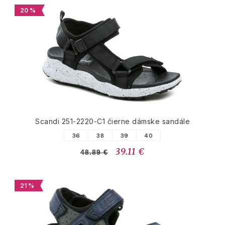
20 %
Scandi 251-2220-C1 čierne dámske sandále
36
38
39
40
39.11 €
48.89 €
21 %