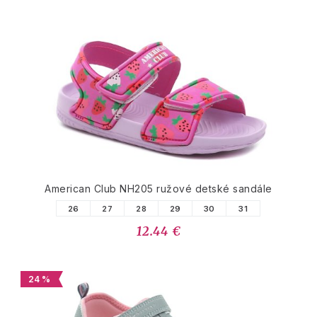
American Club NH205 ružové detské sandále
26
27
28
29
30
31
12.44 €
24 %