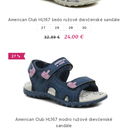
American Club HL167 šedo ružové dievčenské sandále
27
28
29
30
24.00 €
32.89 €
27 %
American Club HL167 modro ružové dievčenské
sandále