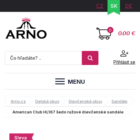
CZ
SK
DE
0
0.00 €
Přihlásit se
MENU
Arno.cz
Detská obuv
Dievčenská obuv
Sandále
American Club HL167 šedo ružové dievčenské sandále
Sleva