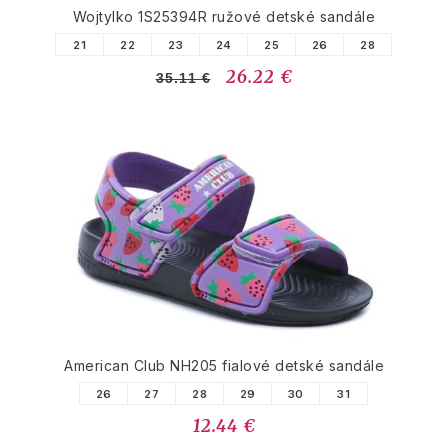
Wojtylko 1S25394R ružové detské sandále
21
22
23
24
25
26
28
26.22 €
35.11 €
American Club NH205 fialové detské sandále
26
27
28
29
30
31
12.44 €