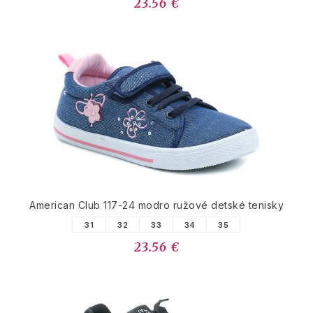
23.56 €
American Club 117-24 modro ružové detské tenisky
31
32
33
34
35
23.56 €