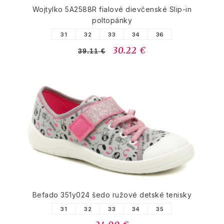
Wojtylko 5A2588R fialové dievčenské Slip-in
poltopánky
31
32
33
34
36
30.22 €
39.11 €
Befado 351y024 šedo ružové detské tenisky
31
32
33
34
35