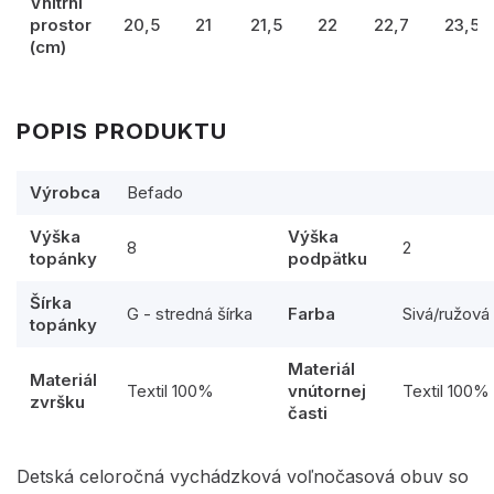
Vnitřní
prostor
20,5
21
21,5
22
22,7
23,5
(cm)
POPIS PRODUKTU
Výrobca
Befado
Výška
Výška
8
2
topánky
podpätku
Šírka
G - stredná šírka
Farba
Sivá/ružová
topánky
Materiál
Materiál
Textil 100%
vnútornej
Textil 100%
zvršku
časti
Detská celoročná vychádzková voľnočasová obuv so