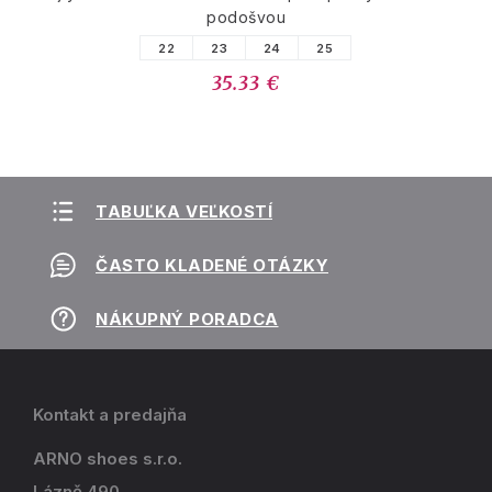
podošvou
22
23
24
25
35.33 €
TABUĽKA VEĽKOSTÍ
ČASTO KLADENÉ OTÁZKY
NÁKUPNÝ PORADCA
Kontakt a predajňa
ARNO shoes s.r.o.
Lázně 490