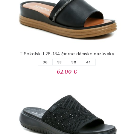
T.Sokolski L26-184 čierne dámske nazúvaky
36
38
39
41
62.00 €