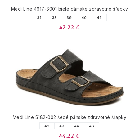
Medi Line 4617-S001 biele dámske zdravotné šľapky
37
38
39
40
41
42.22 €
Medi Line S182-002 šedé pánske zdravotné šľapky
42
43
44
46
44.22 €