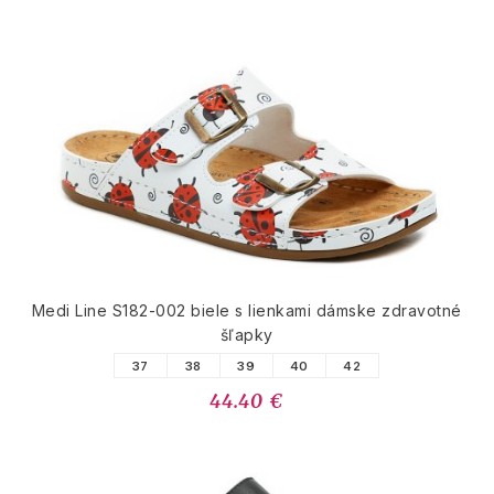
Medi Line S182-002 biele s lienkami dámske zdravotné
šľapky
37
38
39
40
42
44.40 €