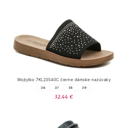
Wojtylko 7KL23540C čierne dámske nazúvaky
36
37
38
39
32.44 €