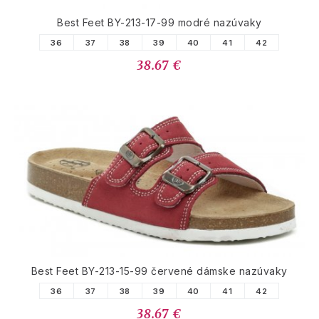
Best Feet BY-213-17-99 modré nazúvaky
36
37
38
39
40
41
42
38.67 €
Best Feet BY-213-15-99 červené dámske nazúvaky
36
37
38
39
40
41
42
38.67 €