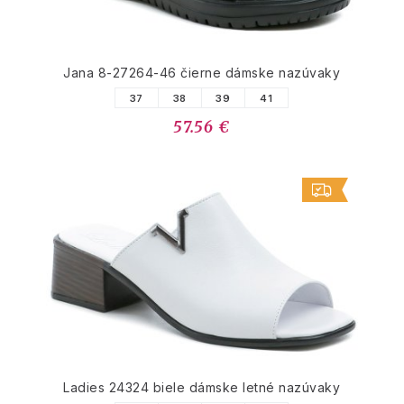
Jana 8-27264-46 čierne dámske nazúvaky
37
38
39
41
57.56 €
Ladies 24324 biele dámske letné nazúvaky