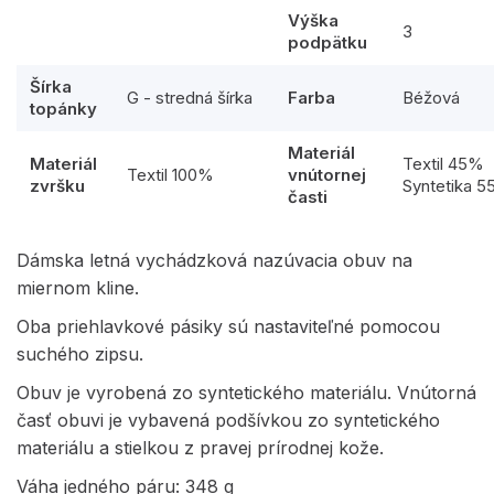
Výška
3
podpätku
Šírka
G - stredná šírka
Farba
Béžová
topánky
Materiál
Materiál
Textil 45%
Textil 100%
vnútornej
zvršku
Syntetika 
časti
Dámska letná vychádzková nazúvacia obuv na
miernom kline.
Oba priehlavkové pásiky sú nastaviteľné pomocou
suchého zipsu.
Obuv je vyrobená zo syntetického materiálu. Vnútorná
časť obuvi je vybavená podšívkou zo syntetického
materiálu a stielkou z pravej prírodnej kože.
Váha jedného páru: 348 g