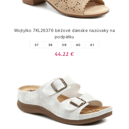
Wojtylko 7KL26376 béžové dámske nazúvaky na
podpätku
37
38
39
40
41
44.22 €