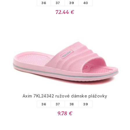
36
37
39
40
72.44 €
Axim 7KL24342 ružové dámske plážovky
36
37
38
39
9.78 €