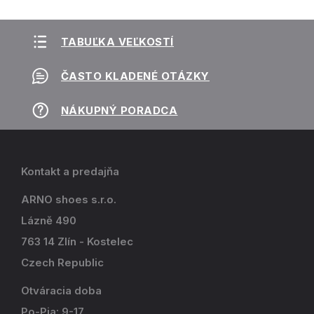
TABUĽKA VEĽKOSTÍ
ČASTO KLADENÉ OTÁZKY
NÁKUPNÝ PORADCA
Kontakt a predajňa
ARNO shoes s.r.o.
Lázně 490
763 14 Zlín - Kostelec
Czech Republic
Otváracia doba
Po-Pia: 9-17