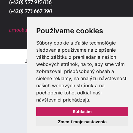
(+420) 577 915 036,
(+420) 773 667 390
Používame cookies
arnoobuv@gmail.com
Súbory cookie a ďalšie technológie
sledovania používame na zlepšenie
vášho zážitku z prehliadania našich
Tvorba e-shopů a webových stránek Zlín
webových stránok, na to, aby sme vám
zobrazovali prispôsobený obsah a
cielené reklamy, na analýzu návštevnosti
našich webových stránok a na
pochopenie toho, odkiaľ naši
návštevníci prichádzajú.
Súhlasím
Zmeniť moje nastavenia