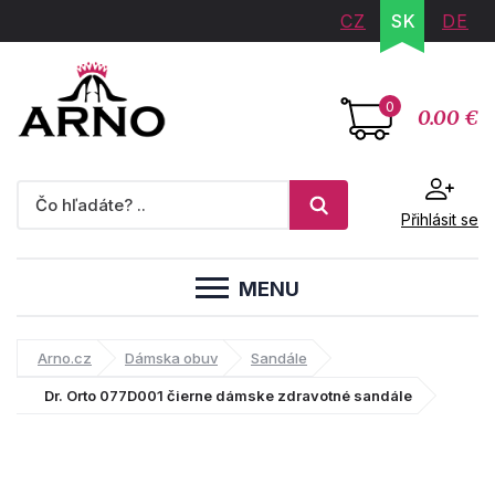
CZ
SK
DE
0
0.00 €
Přihlásit se
MENU
Arno.cz
Dámska obuv
Sandále
Dr. Orto 077D001 čierne dámske zdravotné sandále