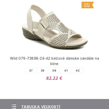
Wild 079-73898-24-A2 béžové dámske sandále na
kline
37
38
39
41
42
82.22 €
TABUĽKA VEĽKOSTÍ