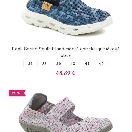
Rock Spring South Island modrá dámska gumičková
obuv
37
38
39
40
41
42
48.89 €
25 %