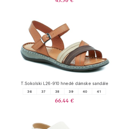
43.56 €
T.Sokolski L26-910 hnedé dámske sandále
36
37
38
39
40
41
66.44 €