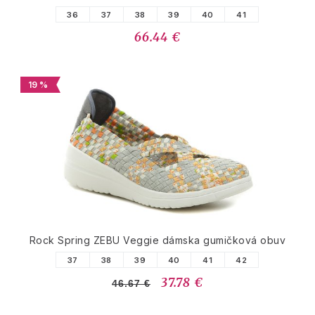
36
37
38
39
40
41
66.44 €
19 %
Rock Spring ZEBU Veggie dámska gumičková obuv
37
38
39
40
41
42
37.78 €
46.67 €