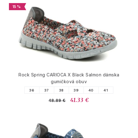
15 %
Rock Spring CARIOCA X Black Salmon dámska
gumičková obuv
36
37
38
39
40
41
41.33 €
48.89 €