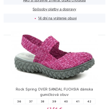
Ako si správne zmerať dĺžku chodidla
Spôsoby platby a dopravy
14 dní na vrátenie obuvi
PODOBNÉ PRODUKTY
Rock Spring OVER SANDAL FUCHSIA dámska
gumičková obuv
36
37
38
39
40
41
42