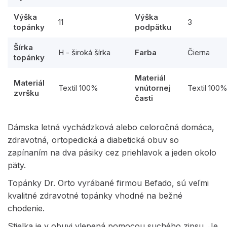
Výška
Výška
11
3
topánky
podpätku
Šírka
H - široká šírka
Farba
Čierna
topánky
Materiál
Materiál
Textil 100%
vnútornej
Textil 100
zvršku
časti
Dámska letná vychádzková alebo celoročná domáca,
zdravotná, ortopedická a diabetická obuv so
zapínaním na dva pásiky cez priehlavok a jeden okolo
päty.
Topánky Dr. Orto vyrábané firmou Befado, sú veľmi
kvalitné zdravotné topánky vhodné na bežné
chodenie.
Stielka je v obuvi vlepená pomocou suchého zipsu. Je