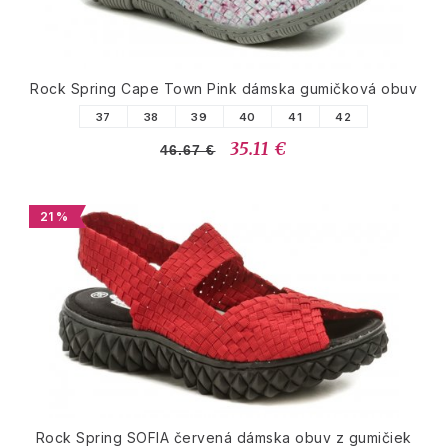
Rock Spring Cape Town Pink dámska gumičková obuv
37
38
39
40
41
42
35.11 €
46.67 €
21 %
Rock Spring SOFIA červená dámska obuv z gumičiek