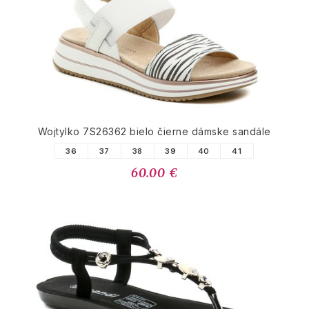
Wojtylko 7S26362 bielo čierne dámske sandále
36
37
38
39
40
41
60.00 €