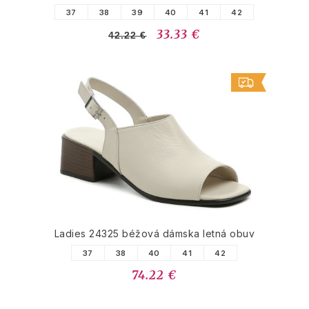
37
38
39
40
41
42
33.33 €
42.22 €
Ladies 24325 béžová dámska letná obuv
37
38
40
41
42
74.22 €