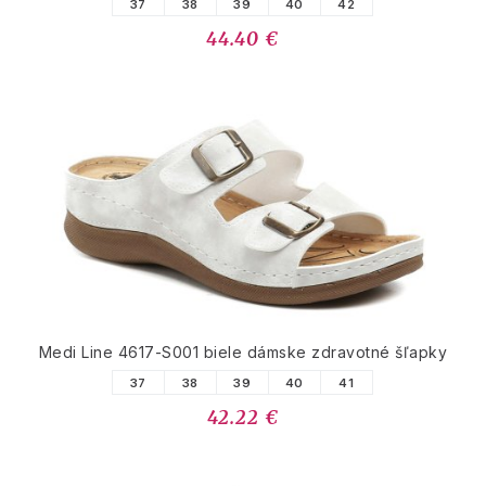
37
38
39
40
42
44.40 €
Medi Line 4617-S001 biele dámske zdravotné šľapky
37
38
39
40
41
42.22 €