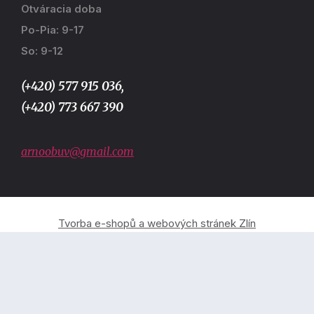
Otváracia doba
Po-Pia: 9-17
So: 9-12
(+420) 577 915 036,
(+420) 773 667 390
arnoobuv@gmail.com
Tvorba e-shopů a webových stránek Zlín