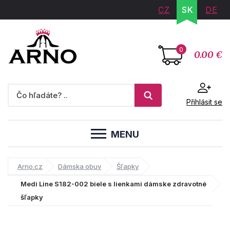
CZ
SK
DE
0
0.00 €
Přihlásit se
MENU
Arno.cz
Dámska obuv
Šľapky
Medi Line S182-002 biele s lienkami dámske zdravotné
šľapky