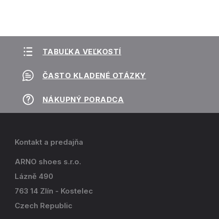
TABUĽKA VEĽKOSTÍ
ČASTO KLADENÉ OTÁZKY
NÁKUPNÝ PORADCA
Kontakt a predajňa
ARNO shoes s.r.o.
Lázně 490
763 14 Zlín - Kostelec
Czech Republic