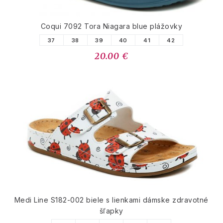
Coqui 7092 Tora Niagara blue plážovky
37
38
39
40
41
42
20.00 €
Medi Line S182-002 biele s lienkami dámske zdravotné
šľapky