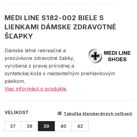
MEDI LINE S182-002 BIELE S
LIENKAMI DÁMSKE ZDRAVOTNÉ
ŠĽAPKY
Dámske letné rekreačné a
prezúvkove zdravotné žabky,
vyrobená z pravej prírodnej a
syntetickej kože s nastaviteľným priehlavkovým
pásikom.
Viac informácií o produkte.
VELIKOST
Tabuľka štandardných veľkostí
37
38
39
40
42