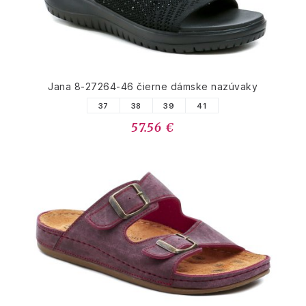
Jana 8-27264-46 čierne dámske nazúvaky
37
38
39
41
57.56 €