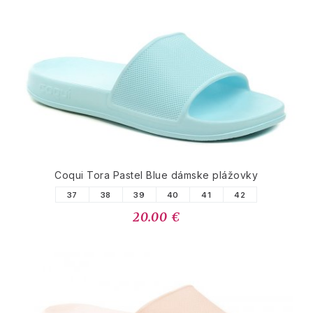
Coqui Tora Pastel Blue dámske plážovky
37
38
39
40
41
42
20.00 €