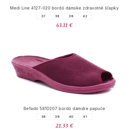
Medi Line 4127-020 bordó dámske zdravotné šľapky
37
38
39
42
43.11 €
Befado 581D207 bordó dámske papuče
38
39
40
41
21.33 €