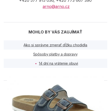
+420 577 915 036, +420 773 667 390
arno@arno.cz
MOHLO BY VÁS ZAUJÍMAŤ
Ako si správne zmerať dĺžku chodidla
Spôsoby platby a dopravy
14 dní na vrátenie obuvi
PODOBNÉ PRODUKTY