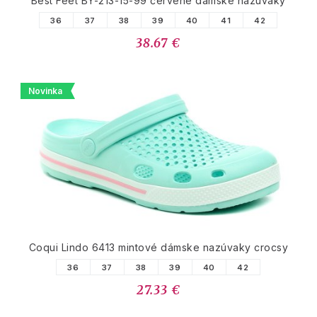
Best Feet BY-213-15-99 červené dámske nazúvaky
36
37
38
39
40
41
42
38.67 €
Novinka
Coqui Lindo 6413 mintové dámske nazúvaky crocsy
36
37
38
39
40
42
27.33 €