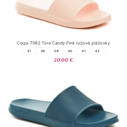
Coqui 7082 Tora Candy Pink ružové plážovky
37
38
39
40
41
42
20.00 €