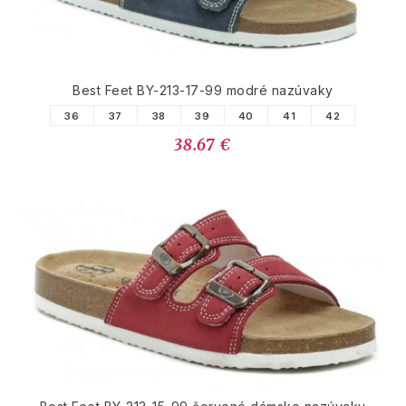
Best Feet BY-213-17-99 modré nazúvaky
36
37
38
39
40
41
42
38.67 €