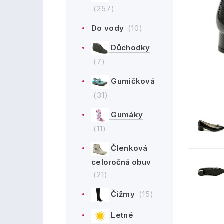
(257)
Do vody
(10)
Důchodky
(7)
Gumičková
(31)
Gumáky
(11)
Členková
celoročná obuv
(21)
Čižmy
(15)
Letné