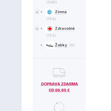
(568)
Zimná
(164)
Zdravotné
(154)
Žabky
(8)
DOPRAVA ZDARMA
OD 66,60 €