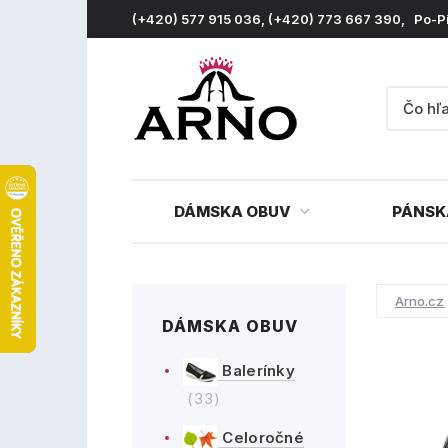
(+420) 577 915 036, (+420) 773 667 390, Po-P
DÁMSKA OBUV
PÁNSK
Arno.cz
DÁMSKA OBUV
Balerínky
(33)
Celoročné