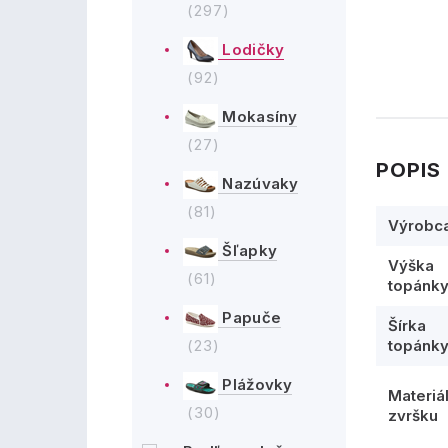
(297)
Lodičky
(92)
Mokasíny
(27)
POPIS
Nazúvaky
(81)
Výrobc
Šľapky
Výška
(61)
topánk
Papuče
Šírka
(23)
topánk
Plážovky
Materiá
(30)
zvršku