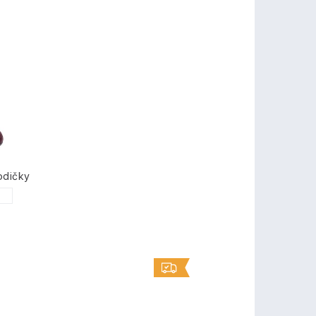
odičky
1