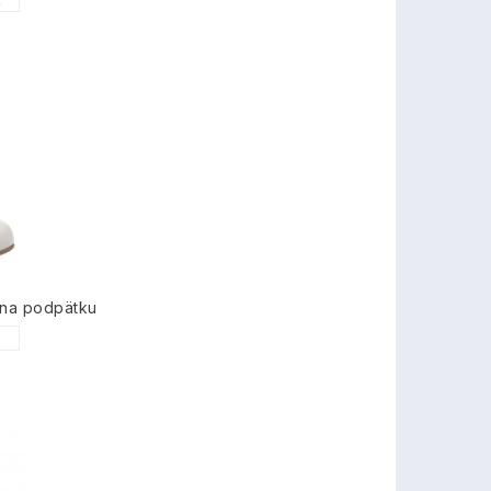
2
na podpätku
1