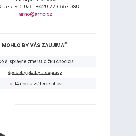
0 577 915 036, +420 773 667 390
arno@arno.cz
MOHLO BY VÁS ZAUJÍMAŤ
ko si správne zmerať dĺžku chodidla
Spôsoby platby a dopravy
14 dní na vrátenie obuvi
TY