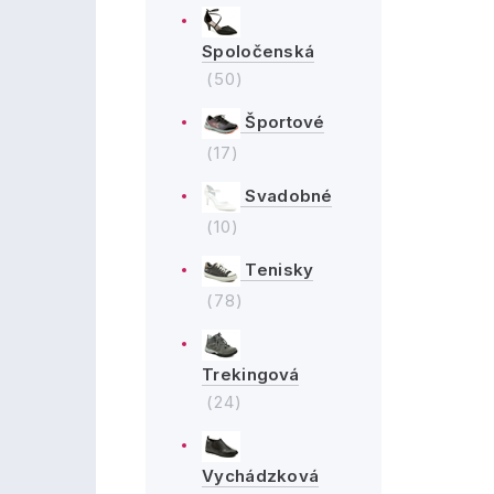
Spoločenská
(50)
Športové
(17)
Svadobné
(10)
Tenisky
(78)
Trekingová
(24)
Vychádzková