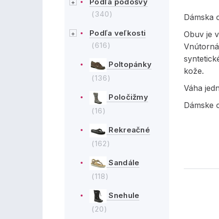
Podľa podošvy
(340)
Dámska c
Podľa veľkosti
Obuv je v
(616)
Vnútorná
syntetick
Poltopánky
kože.
(136)
Váha jed
Poločižmy
Dámske c
(16)
Rekreačné
(162)
Sandále
(118)
Snehule
(20)