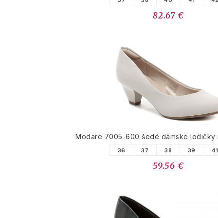
37
38
40
41
4
82.67 €
Modare 7005-600 šedé dámske lodičky 
36
37
38
39
4
59.56 €