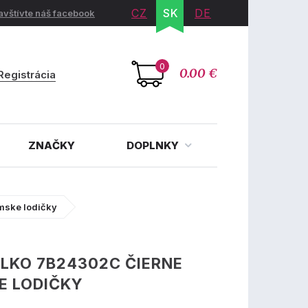
CZ
SK
DE
avštívte náš facebook
0
0.00 €
Registrácia
ZNAČKY
DOPLNKY
mske lodičky
LKO 7B24302C ČIERNE
E LODIČKY