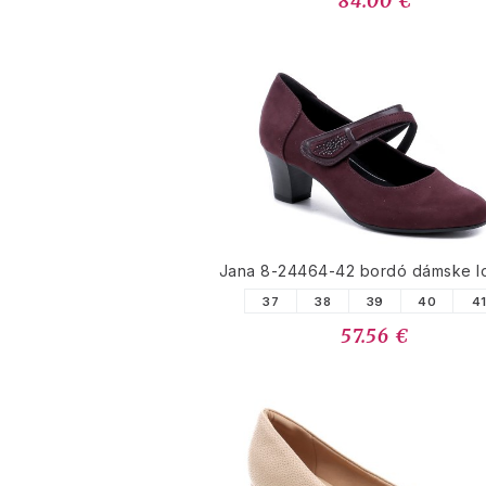
84.00 €
Jana 8-24464-42 bordó dámske l
37
38
39
40
4
57.56 €