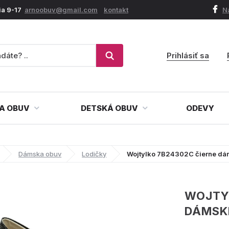
ia 9-17
arnoobuv@gmail.com
kontakt
N
Prihlásiť sa
A OBUV
DETSKÁ OBUV
ODEVY
Dámska obuv
Lodičky
Wojtylko 7B24302C čierne dá
WOJTY
DÁMSK