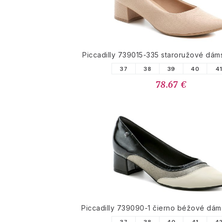
Piccadilly 739015-335 staroružové dám
37
38
39
40
4
78.67 €
Piccadilly 739090-1 čierno béžové dám