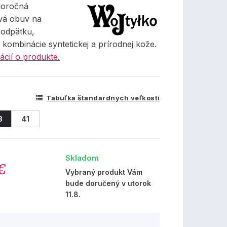
loročná
vá obuv na
podpätku,
kombinácie syntetickej a prírodnej kože.
ácií o produkte.
Tabuľka štandardných veľkostí
8
41
Skladom
€
Vybraný produkt Vám
bude doručený v utorok
11.8.