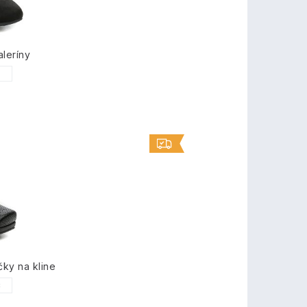
leríny
1
čky na kline
3