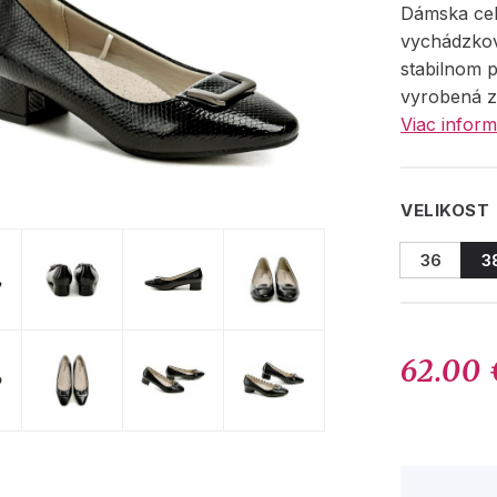
Dámska ce
vychádzko
stabilnom 
vyrobená z 
Viac inform
VELIKOST
36
3
62.00 