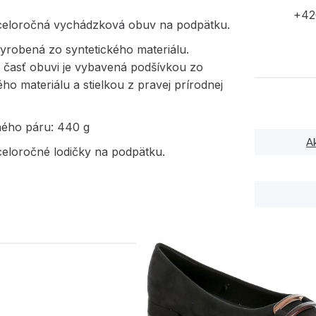
+42
eloročná vychádzková obuv na podpätku.
yrobená zo syntetického materiálu.
 časť obuvi je vybavená podšívkou zo
ého materiálu a stielkou z pravej prírodnej
ného páru: 440 g
A
eloročné lodičky na podpätku.
PODOBNÉ PRODUK