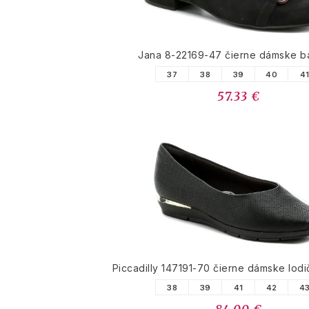
Jana 8-22169-47 čierne dámske ba
37
38
39
40
4
57.33 €
Piccadilly 147191-70 čierne dámske lodi
38
39
41
42
4