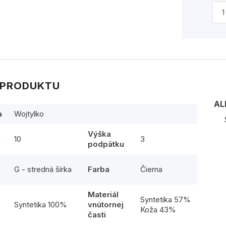
 PRODUKTU
AL
a
Wojtylko
Výška
10
3
y
podpätku
G - stredná šírka
Farba
Čierna
y
Materiál
l
Syntetika 57%
Syntetika 100%
vnútornej
Koža 43%
časti