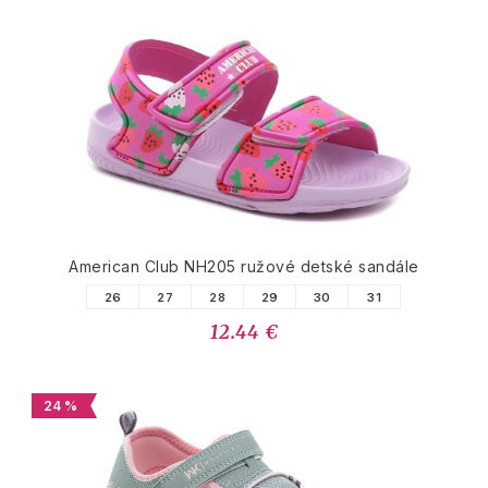
American Club NH205 ružové detské sandále
26
27
28
29
30
31
12.44 €
24 %