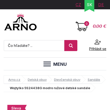
CZ
SK
DE
0
0.00 €
Přihlásit se
MENU
Arno.cz
Detská obuv
Dievčenská obuv
Sandále
Wojtylko 5S24438G modro ružové detské sandále
Sleva