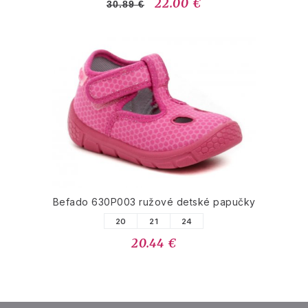
22.00 €
30.89 €
Befado 630P003 ružové detské papučky
20
21
24
20.44 €