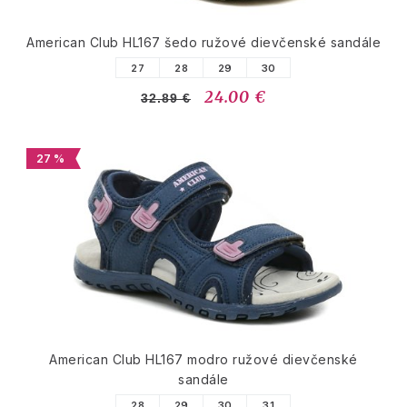
American Club HL167 šedo ružové dievčenské sandále
27
28
29
30
24.00 €
32.89 €
27 %
American Club HL167 modro ružové dievčenské
sandále
28
29
30
31