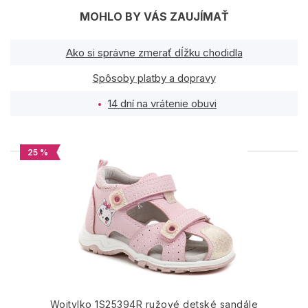
MOHLO BY VÁS ZAUJÍMAŤ
Ako si správne zmerať dĺžku chodidla
Spôsoby platby a dopravy
14 dní na vrátenie obuvi
25 %
PODOBNÉ PRODUKTY
Wojtylko 1S25394R ružové detské sandále