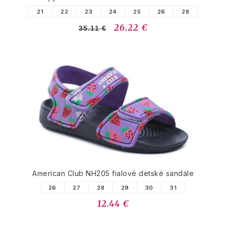
21
22
23
24
25
26
28
26.22 €
35.11 €
American Club NH205 fialové detské sandále
26
27
28
29
30
31
12.44 €