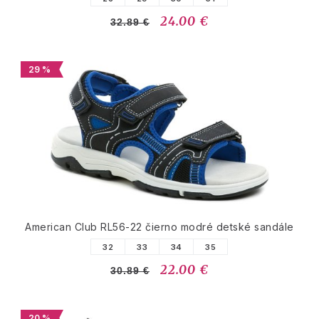
24.00 €
32.89 €
29 %
American Club RL56-22 čierno modré detské sandále
32
33
34
35
22.00 €
30.89 €
20 %