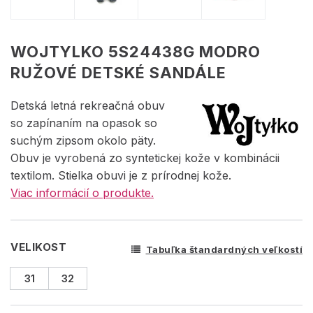
WOJTYLKO 5S24438G MODRO
RUŽOVÉ DETSKÉ SANDÁLE
Detská letná rekreačná obuv
so zapínaním na opasok so
suchým zipsom okolo päty.
Obuv je vyrobená zo syntetickej kože v kombinácii
textilom. Stielka obuvi je z prírodnej kože.
Viac informácií o produkte.
VELIKOST
Tabuľka štandardných veľkostí
31
32