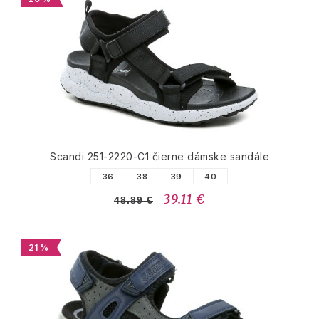
Scandi 251-2220-C1 čierne dámske sandále
36
38
39
40
39.11 €
48.89 €
21 %