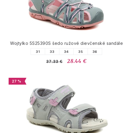
Wojtylko 5S25390S šedo ružové dievčenské sandále
31
33
34
35
36
28.44 €
37.33 €
27 %