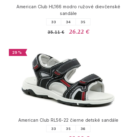
American Club HL166 modro ružové dievčenské
sandále
33
34
35
26.22 €
35.11 €
29 %
American Club RL56-22 čierne detské sandále
33
35
36