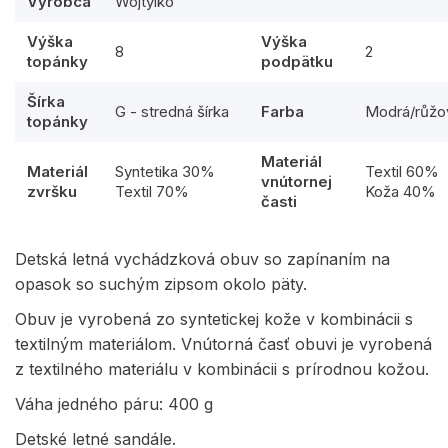
Výrobca
Wojtylko
Výška
Výška
8
2
topánky
podpätku
Šírka
G - stredná šírka
Farba
Modrá/růžo
topánky
Materiál
Materiál
Syntetika 30%
Textil 60%
vnútornej
zvršku
Textil 70%
Koža 40%
časti
Detská letná vychádzková obuv so zapínaním na
opasok so suchým zipsom okolo päty.
Obuv je vyrobená zo syntetickej kože v kombinácii s
textilným materiálom. Vnútorná časť obuvi je vyrobená
z textilného materiálu v kombinácii s prírodnou kožou.
Váha jedného páru: 400 g
Detské letné sandále.