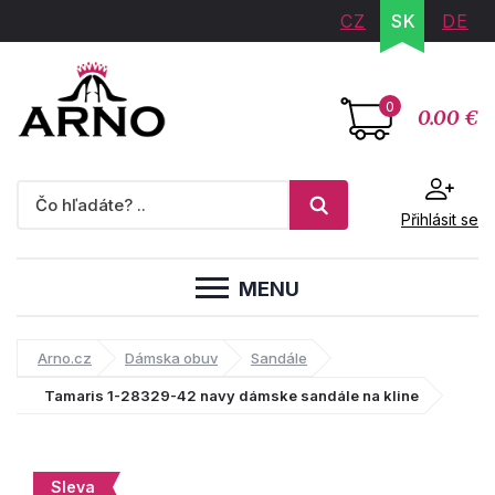
CZ
SK
DE
0
0.00 €
Přihlásit se
MENU
Arno.cz
Dámska obuv
Sandále
Tamaris 1-28329-42 navy dámske sandále na kline
Sleva