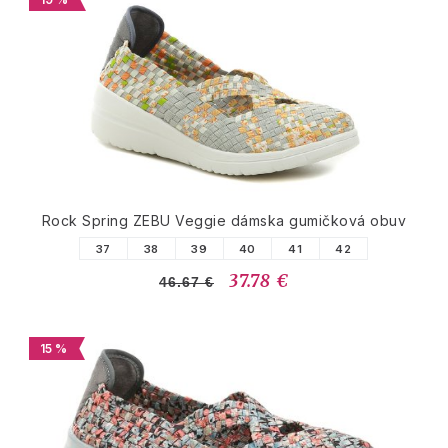
Rock Spring ZEBU Veggie dámska gumičková obuv
37
38
39
40
41
42
37.78 €
46.67 €
15 %