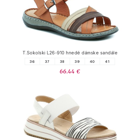
T.Sokolski L26-910 hnedé dámske sandále
36
37
38
39
40
41
66.44 €