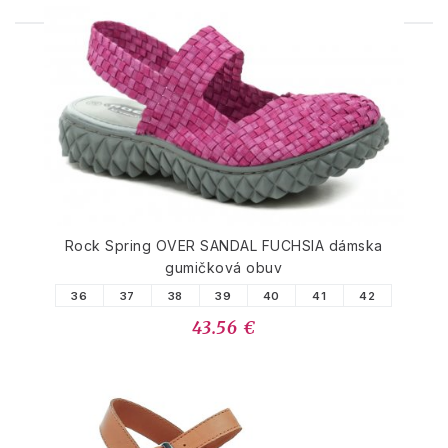
PODOBNÉ PRODUKTY
Rock Spring OVER SANDAL FUCHSIA dámska
gumičková obuv
36
37
38
39
40
41
42
43.56 €