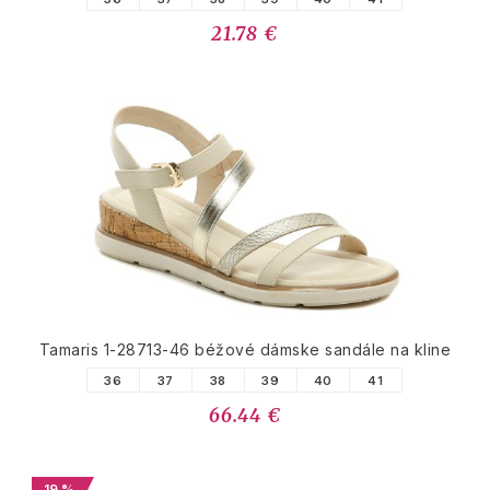
21.78 €
Tamaris 1-28713-46 béžové dámske sandále na kline
36
37
38
39
40
41
66.44 €
19 %