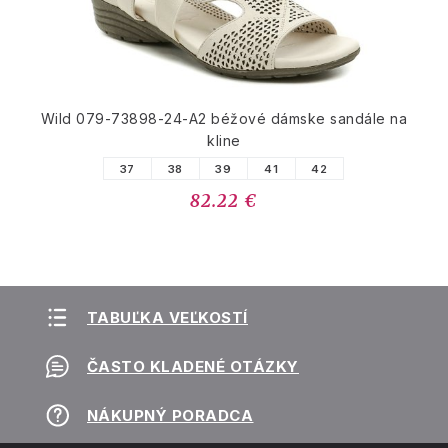
Wild 079-73898-24-A2 béžové dámske sandále na
kline
37
38
39
41
42
82.22 €
TABUĽKA VEĽKOSTÍ
ČASTO KLADENÉ OTÁZKY
NÁKUPNÝ PORADCA