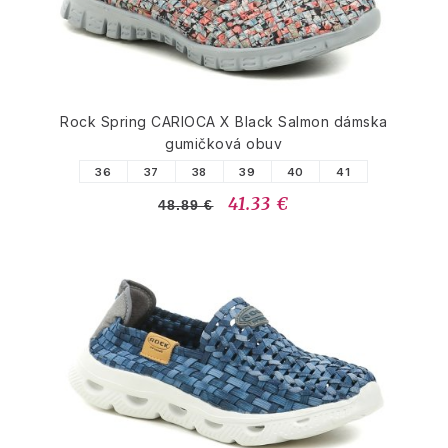
Rock Spring CARIOCA X Black Salmon dámska
gumičková obuv
36
37
38
39
40
41
41.33 €
48.89 €