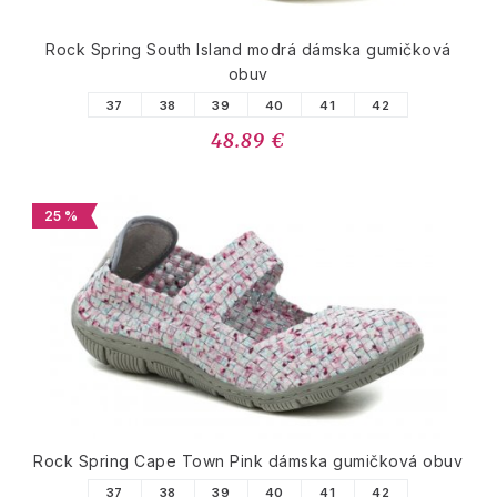
Rock Spring South Island modrá dámska gumičková
obuv
37
38
39
40
41
42
48.89 €
25 %
Rock Spring Cape Town Pink dámska gumičková obuv
37
38
39
40
41
42