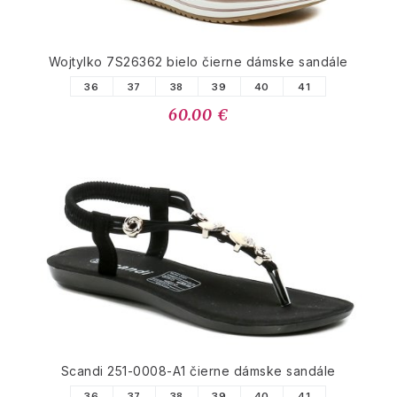
Wojtylko 7S26362 bielo čierne dámske sandále
36
37
38
39
40
41
60.00 €
Scandi 251-0008-A1 čierne dámske sandále
36
37
38
39
40
41