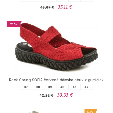
35.11 €
46.67 €
21 %
Rock Spring SOFIA červená dámska obuv z gumičiek
37
38
39
40
41
42
33.33 €
42.22 €