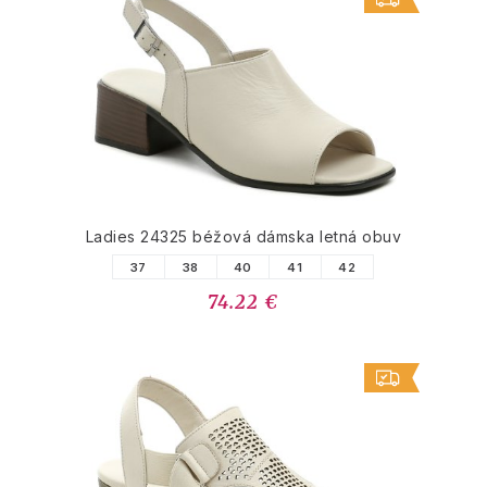
Ladies 24325 béžová dámska letná obuv
37
38
40
41
42
74.22 €