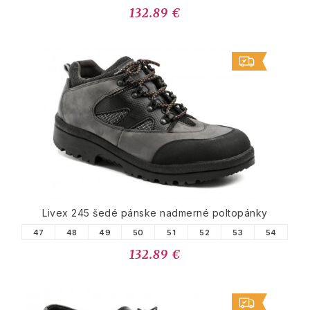
132.89 €
Livex 245 šedé pánske nadmerné poltopánky
47
48
49
50
51
52
53
54
132.89 €