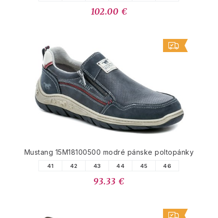
102.00 €
Mustang 15M18100500 modré pánske poltopánky
41
42
43
44
45
46
93.33 €