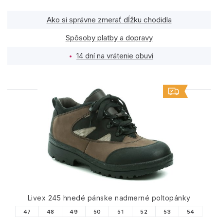
Ako si správne zmerať dĺžku chodidla
Spôsoby platby a dopravy
14 dní na vrátenie obuvi
PODOBNÉ PRODUKTY
Livex 245 hnedé pánske nadmerné poltopánky
47
48
49
50
51
52
53
54