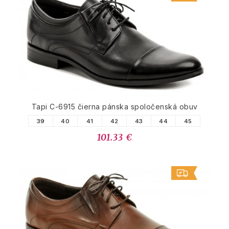
Tapi C-6915 čierna pánska spoločenská obuv
39
40
41
42
43
44
45
101.33 €