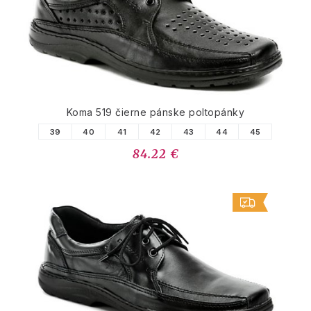
Koma 519 čierne pánske poltopánky
39
40
41
42
43
44
45
84.22 €