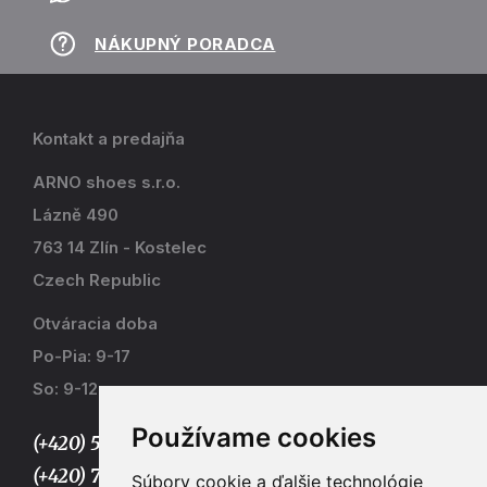
NÁKUPNÝ PORADCA
Kontakt a predajňa
ARNO shoes s.r.o.
Lázně 490
763 14 Zlín - Kostelec
Czech Republic
Otváracia doba
Po-Pia: 9-17
So: 9-12
Používame cookies
(+420) 577 915 036,
(+420) 773 667 390
Súbory cookie a ďalšie technológie