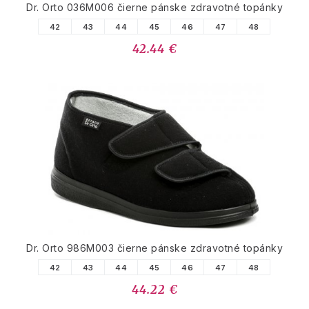
Dr. Orto 036M006 čierne pánske zdravotné topánky
42
43
44
45
46
47
48
42.44 €
Dr. Orto 986M003 čierne pánske zdravotné topánky
42
43
44
45
46
47
48
44.22 €