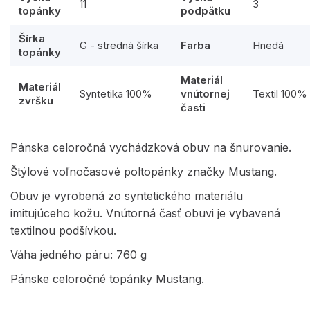
11
3
topánky
podpätku
Šírka
G - stredná šírka
Farba
Hnedá
topánky
Materiál
Materiál
Syntetika 100%
vnútornej
Textil 100%
zvršku
časti
Pánska celoročná vychádzková obuv na šnurovanie.
Štýlové voľnočasové poltopánky značky Mustang.
Obuv je vyrobená zo syntetického materiálu
imitujúceho kožu. Vnútorná časť obuvi je vybavená
textilnou podšívkou.
Váha jedného páru: 760 g
Pánske celoročné topánky Mustang.