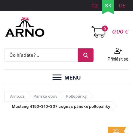
CZ
SK
DE
0
0.00 €
Přihlásit se
MENU
Arno.cz
Pánska obuv
Poltopánky
Mustang 4150-310-307 cognac pánske poltopánky