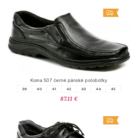
Koma 507 černé pánské polobotky
39
40
41
42
43
44
45
87.11 €