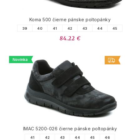
Koma 500 čierne pánske poltopánky
39
40
41
42
43
44
45
84.22 €
Novinka
IMAC 5200-026 čierne pánske poltopánky
41
42
43
44
45
46