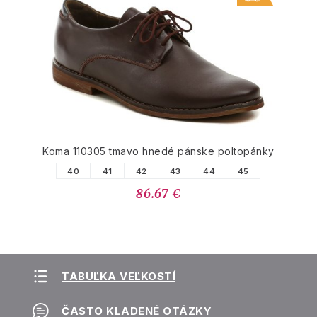
Koma 110305 tmavo hnedé pánske poltopánky
40
41
42
43
44
45
86.67 €
TABUĽKA VEĽKOSTÍ
ČASTO KLADENÉ OTÁZKY