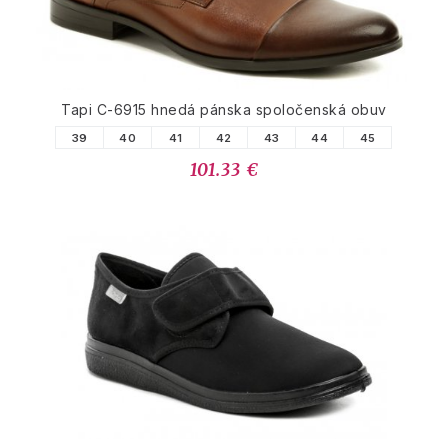
Tapi C-6915 hnedá pánska spoločenská obuv
39
40
41
42
43
44
45
101.33 €