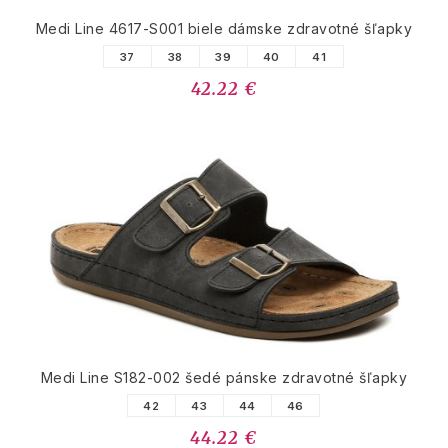
Medi Line 4617-S001 biele dámske zdravotné šľapky
37
38
39
40
41
42.22 €
Medi Line S182-002 šedé pánske zdravotné šľapky
42
43
44
46
44.22 €