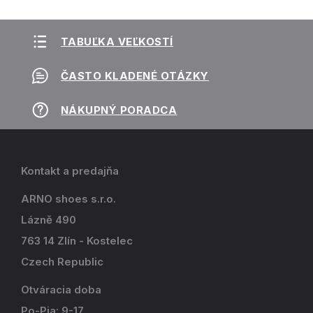
TABUĽKA VEĽKOSTÍ
ČASTO KLADENÉ OTÁZKY
NÁKUPNÝ PORADCA
Kontakt a predajňa
ARNO shoes s.r.o.
Lázně 490
763 14 Zlín - Kostelec
Czech Republic
Otváracia doba
Po-Pia: 9-17