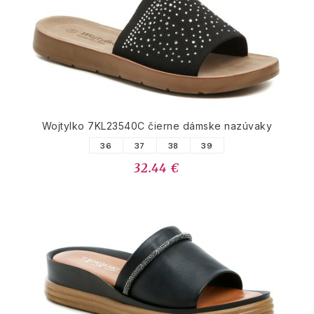
Wojtylko 7KL23540C čierne dámske nazúvaky
36
37
38
39
32.44 €