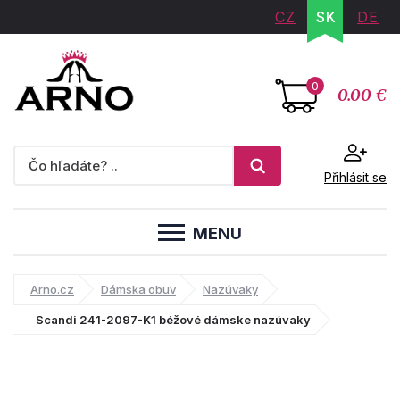
CZ
SK
DE
0
0.00 €
Přihlásit se
MENU
Arno.cz
Dámska obuv
Nazúvaky
Scandi 241-2097-K1 béžové dámske nazúvaky