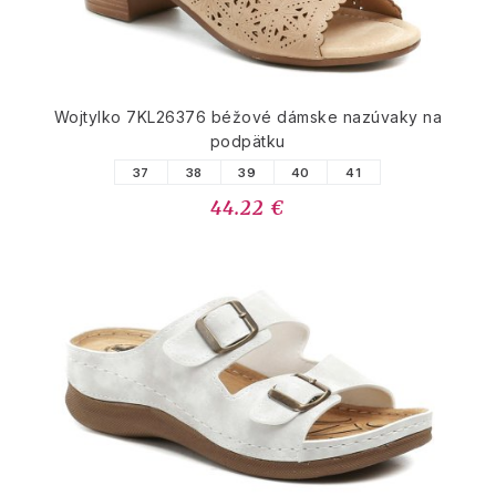
Wojtylko 7KL26376 béžové dámske nazúvaky na
podpätku
37
38
39
40
41
44.22 €