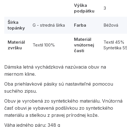
Výška
3
podpätku
Šírka
G - stredná šírka
Farba
Béžová
topánky
Materiál
Materiál
Textil 45%
Textil 100%
vnútornej
zvršku
Syntetika 
časti
Dámska letná vychádzková nazúvacia obuv na
miernom kline.
Oba priehlavkové pásiky sú nastaviteľné pomocou
suchého zipsu.
Obuv je vyrobená zo syntetického materiálu. Vnútorná
časť obuvi je vybavená podšívkou zo syntetického
materiálu a stielkou z pravej prírodnej kože.
Váha jedného páru: 348 g