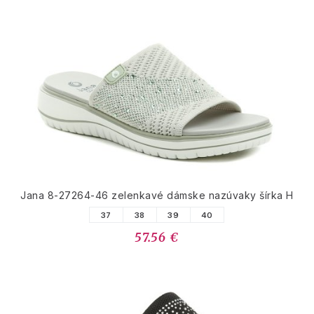
Jana 8-27264-46 zelenkavé dámske nazúvaky šírka H
37
38
39
40
57.56 €