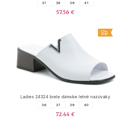
37
38
39
41
57.56 €
Ladies 24324 biele dámske letné nazúvaky
36
37
39
40
72.44 €