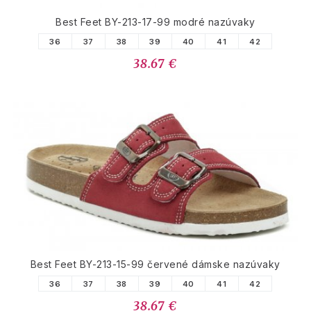
Best Feet BY-213-17-99 modré nazúvaky
36
37
38
39
40
41
42
38.67 €
Best Feet BY-213-15-99 červené dámske nazúvaky
36
37
38
39
40
41
42
38.67 €