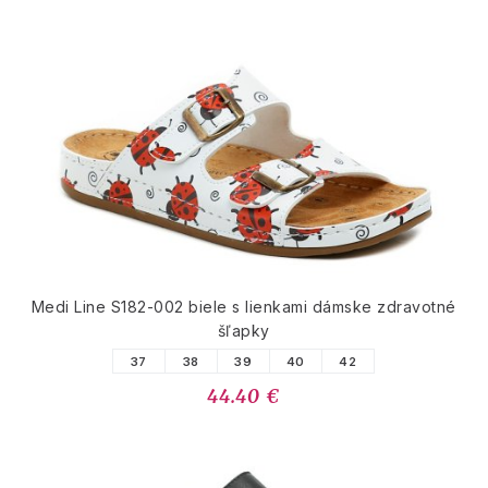
Medi Line S182-002 biele s lienkami dámske zdravotné
šľapky
37
38
39
40
42
44.40 €