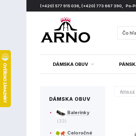
(+420) 577 915 036, (+420) 773 667 390, Po-P
DÁMSKA OBUV
PÁNSK
Arno.cz
DÁMSKA OBUV
Balerínky
(33)
Celoročné