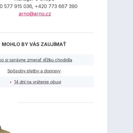
0 577 915 036, +420 773 667 390
arno@arno.cz
MOHLO BY VÁS ZAUJÍMAŤ
ko si správne zmerať dĺžku chodidla
Spôsoby platby a dopravy
14 dní na vrátenie obuvi
TY