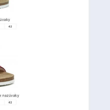
zúvaky
1
42
e nazúvaky
1
42