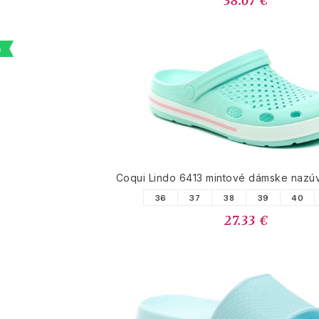
38.67 €
a
Coqui Lindo 6413 mintové dámske nazú
36
37
38
39
40
27.33 €