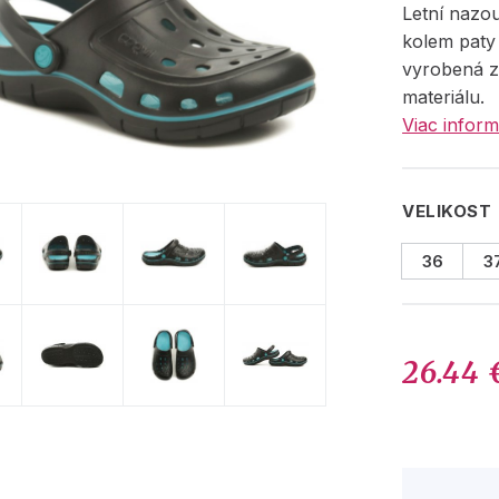
Letní nazo
kolem paty
vyrobená z
materiálu.
Viac inform
VELIKOST
36
3
26.44 