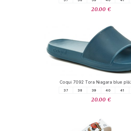
37
38
39
40
41
20.00 €
Coqui 7092 Tora Niagara blue pl
37
38
39
40
41
20.00 €