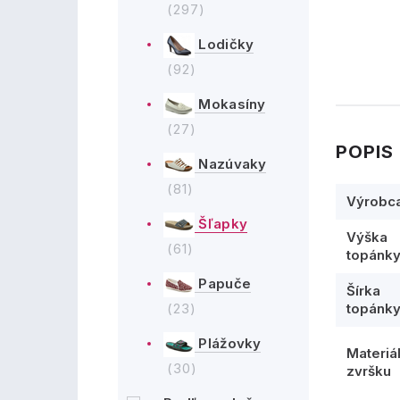
(297)
Lodičky
(92)
Mokasíny
(27)
POPIS
Nazúvaky
(81)
Výrobc
Šľapky
Výška
(61)
topánk
Papuče
Šírka
(23)
topánk
Plážovky
Materiá
(30)
zvršku