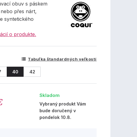
uvací obuv s páskem
 nebo přes nárt,
e syntetického
ácií o produkte.
Tabuľka štandardných veľkostí
7
40
42
Skladom
€
Vybraný produkt Vám
bude doručený v
pondelok 10.8.