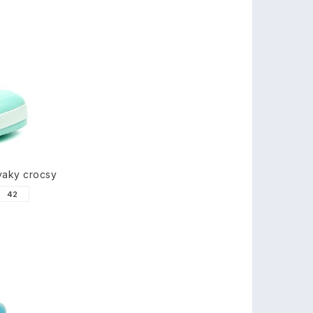
vaky crocsy
42