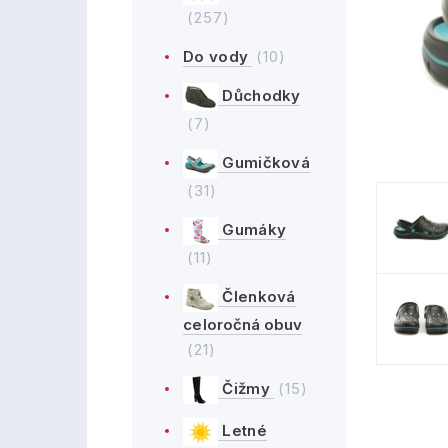
(257)
Do vody
(10)
Důchodky
(7)
Gumičková
(31)
Gumáky
(11)
Členková
celoročná obuv
(21)
Čižmy
(15)
Letné