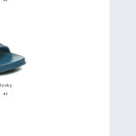
42
ážovky
42