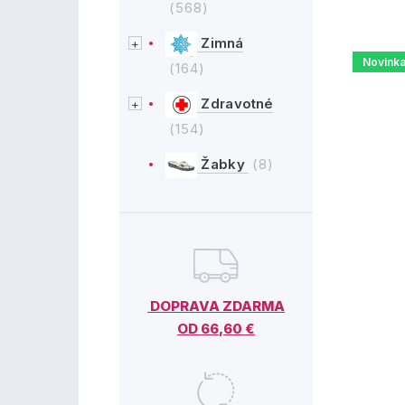
(568)
Zimná
Novink
(164)
Zdravotné
(154)
Žabky
(8)
DOPRAVA ZDARMA
OD 66,60 €