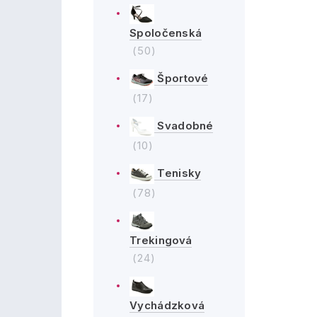
Spoločenská
(50)
Športové
(17)
Svadobné
(10)
Tenisky
(78)
Trekingová
(24)
Vychádzková