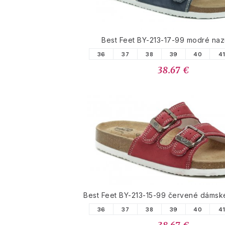
Best Feet BY-213-17-99 modré na
36
37
38
39
40
4
38.67 €
Best Feet BY-213-15-99 červené dámsk
36
37
38
39
40
4