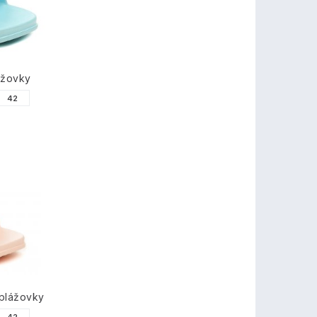
ážovky
42
plážovky