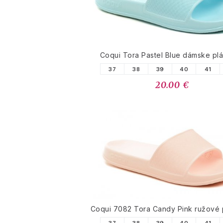
Coqui Tora Pastel Blue dámske pl
37
38
39
40
41
20.00 €
Coqui 7082 Tora Candy Pink ružové 