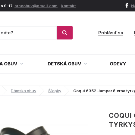
ia 9-17
arnoobuv@gmail.com
kontakt
N
Prihlásiť sa
A OBUV
DETSKÁ OBUV
ODEVY
Dámska obuv
Šľapky
Coqui 6352 Jumper čierna tyr
COQUI 
TYRKY