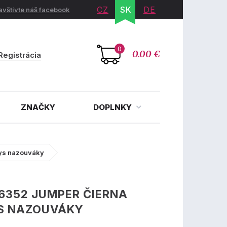
CZ
SK
DE
avštívte náš facebook
0
0.00 €
Registrácia
ZNAČKY
DOPLNKY
kys nazouváky
6352 JUMPER ČIERNA
S NAZOUVÁKY