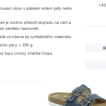
+42
zouvací obuv s páskem kolem paty nebo
.
ek je možno přetočit dopředu na nárt a
 ze sandálu nazouvák.
elá vyrobena ze syntetického materiálu.
noho páru = 290 g
A
y typu crocsy značka Coqui.
PODOBNÉ PRODUK