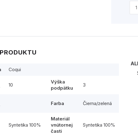
 PRODUKTU
AL
a
Coqui
Výška
10
3
y
podpätku
Farba
Čierna/zelená
y
Materiál
l
Syntetika 100%
vnútornej
Syntetika 100%
časti