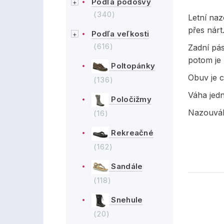
Podľa podošvy
(340)
Letní na
přes nárt
Podľa veľkosti
(616)
Zadní pás
potom je
Poltopánky
Obuv je c
(136)
Váha jed
Poločižmy
Nazouvák
(16)
Rekreačné
(162)
Sandále
(118)
Snehule
(20)