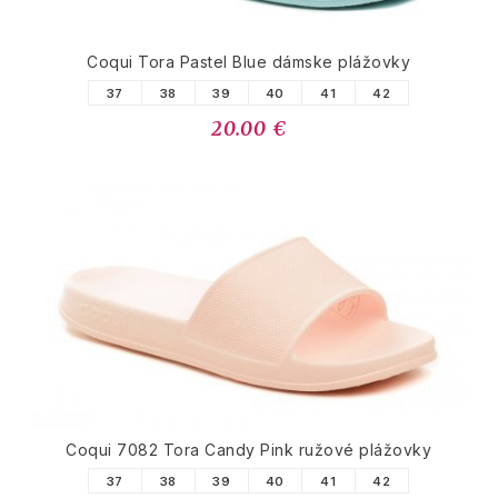
Coqui Tora Pastel Blue dámske plážovky
37
38
39
40
41
42
20.00 €
Coqui 7082 Tora Candy Pink ružové plážovky
37
38
39
40
41
42