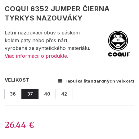
COQUI 6352 JUMPER ČIERNA
TYRKYS NAZOUVÁKY
Letní nazouvací obuv s páskem
kolem paty nebo přes nárt,
vyrobená ze syntetického materiálu.
Viac informácií o produkte.
VELIKOST
Tabuľka štandardných veľkostí
36
37
40
42
26.44 €