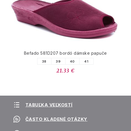
Befado 581D207 bordó dámske papuče
38
39
40
41
21.33 €
TABUĽKA VEĽKOSTÍ
ČASTO KLADENÉ OTÁZKY