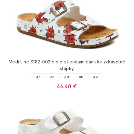
Medi Line S182-002 biele s lienkami dámske zdravotné
šľapky
37
38
39
40
42
44.40 €