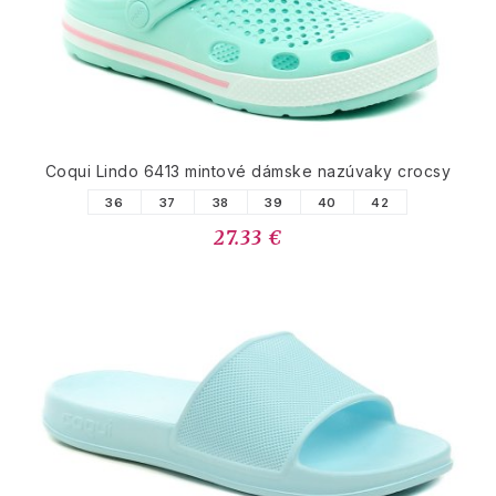
Coqui Lindo 6413 mintové dámske nazúvaky crocsy
36
37
38
39
40
42
27.33 €