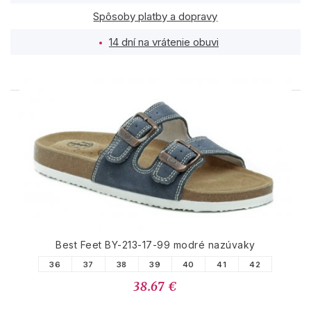
Spôsoby platby a dopravy
14 dní na vrátenie obuvi
PODOBNÉ PRODUKTY
Best Feet BY-213-17-99 modré nazúvaky
36
37
38
39
40
41
42
38.67 €