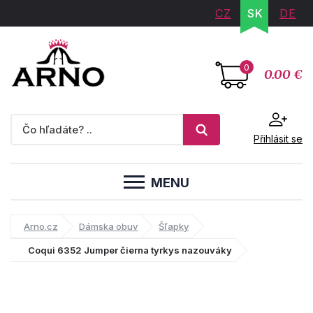
CZ
SK
DE
0
0.00 €
Přihlásit se
MENU
Arno.cz
Dámska obuv
Šľapky
Coqui 6352 Jumper čierna tyrkys nazouváky