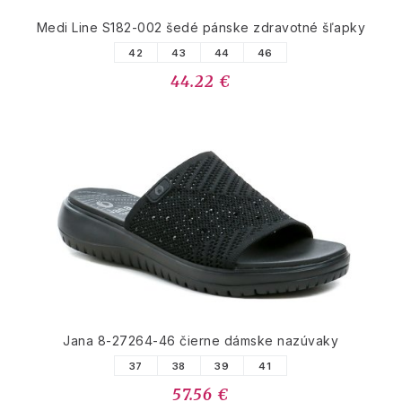
Medi Line S182-002 šedé pánske zdravotné šľapky
42
43
44
46
44.22 €
Jana 8-27264-46 čierne dámske nazúvaky
37
38
39
41
57.56 €