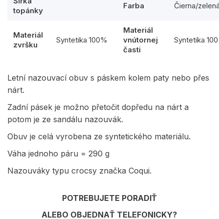
Šírka
Farba
Čierna/zelen
topánky
Materiál
Materiál
Syntetika 100%
vnútornej
Syntetika 10
zvršku
časti
Letní nazouvací obuv s páskem kolem paty nebo přes
nárt.
Zadní pásek je možno přetočit dopředu na nárt a
potom je ze sandálu nazouvák.
Obuv je celá vyrobena ze syntetického materiálu.
Váha jednoho páru = 290 g
Nazouváky typu crocsy značka Coqui.
POTREBUJETE PORADIŤ
ALEBO OBJEDNAŤ TELEFONICKY?