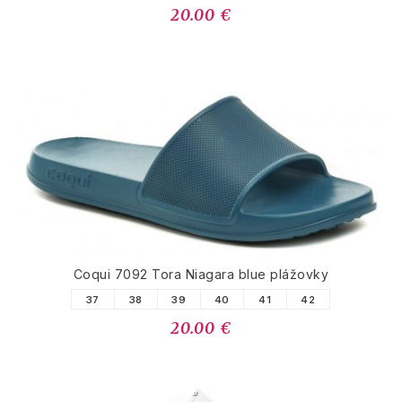
20.00 €
Coqui 7092 Tora Niagara blue plážovky
37
38
39
40
41
42
20.00 €