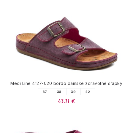
Medi Line 4127-020 bordó dámske zdravotné šľapky
37
38
39
42
43.11 €