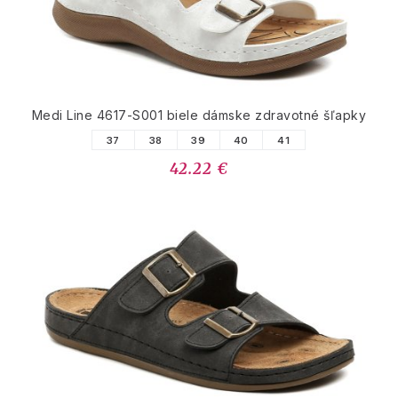
Medi Line 4617-S001 biele dámske zdravotné šľapky
37
38
39
40
41
42.22 €