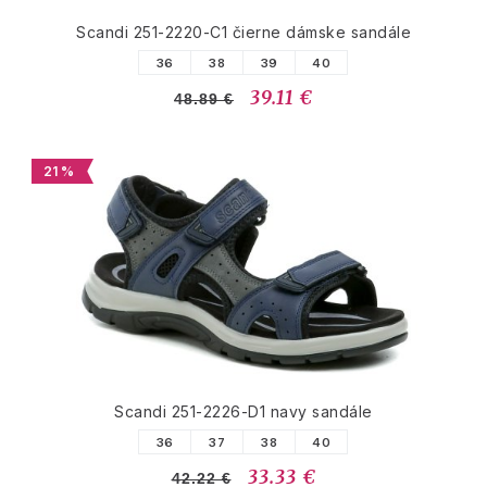
Scandi 251-2220-C1 čierne dámske sandále
36
38
39
40
39.11 €
48.89 €
21 %
Scandi 251-2226-D1 navy sandále
36
37
38
40
33.33 €
42.22 €