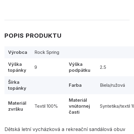
POPIS PRODUKTU
Výrobca
Rock Spring
Výška
Výška
9
2.5
topánky
podpätku
Šírka
Farba
Biela/ružová
topánky
Materiál
Materiál
Textil 100%
vnútornej
Syntetika/textil
zvršku
časti
Dětská letní vycházková a rekreační sandálová obuv