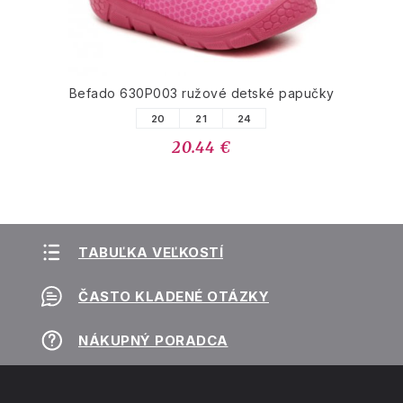
Befado 630P003 ružové detské papučky
20
21
24
20.44 €
TABUĽKA VEĽKOSTÍ
ČASTO KLADENÉ OTÁZKY
NÁKUPNÝ PORADCA