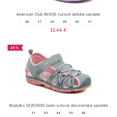
American Club NH205 ružové detské sandále
26
27
28
29
30
31
12.44 €
24 %
Wojtylko 5S25390S šedo ružové dievčenské sandále
31
33
34
35
36