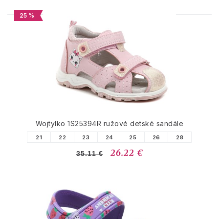
25 %
PODOBNÉ PRODUKTY
Wojtylko 1S25394R ružové detské sandále
21
22
23
24
25
26
28
26.22 €
35.11 €