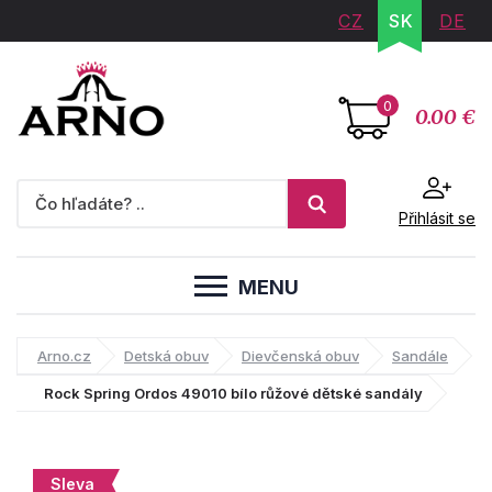
CZ
SK
DE
0
0.00 €
Přihlásit se
MENU
Arno.cz
Detská obuv
Dievčenská obuv
Sandále
Rock Spring Ordos 49010 bílo růžové dětské sandály
Sleva