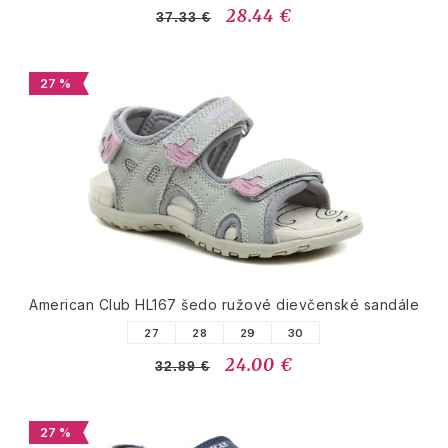
28.44 €
37.33 €
27 %
American Club HL167 šedo ružové dievčenské sandále
27
28
29
30
24.00 €
32.89 €
27 %