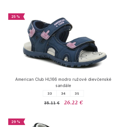
25 %
American Club HL166 modro ružové dievčenské
sandále
33
34
35
26.22 €
35.11 €
29 %