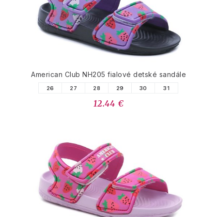
American Club NH205 fialové detské sandále
26
27
28
29
30
31
12.44 €