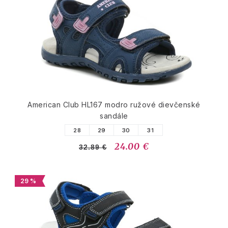
American Club HL167 modro ružové dievčenské
sandále
28
29
30
31
24.00 €
32.89 €
29 %