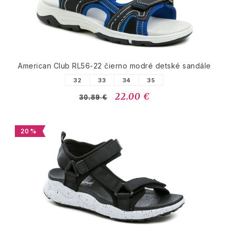
American Club RL56-22 čierno modré detské sandále
32
33
34
35
22.00 €
30.89 €
20 %