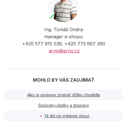
Ing. Tomáš Ondra
manager e-shopu
+420 577 915 036, +420 773 667 390
arno@arno.cz
MOHLO BY VÁS ZAUJÍMAŤ
Ako si správne zmerať dĺžku chodidla
Spôsoby platby a dopravy
14 dní na vrátenie obuvi