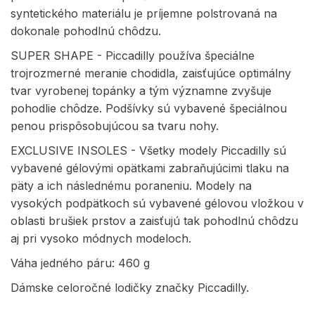
syntetického materiálu je príjemne polstrovaná na
dokonale pohodlnú chôdzu.
SUPER SHAPE - Piccadilly používa špeciálne
trojrozmerné meranie chodidla, zaisťujúce optimálny
tvar vyrobenej topánky a tým významne zvyšuje
pohodlie chôdze. Podšívky sú vybavené špeciálnou
penou prispôsobujúcou sa tvaru nohy.
EXCLUSIVE INSOLES - Všetky modely Piccadilly sú
vybavené gélovými opätkami zabraňujúcimi tlaku na
päty a ich následnému poraneniu. Modely na
vysokých podpätkoch sú vybavené gélovou vložkou v
oblasti brušiek prstov a zaisťujú tak pohodlnú chôdzu
aj pri vysoko módnych modeloch.
Váha jedného páru: 460 g
Dámske celoročné lodičky značky Piccadilly.