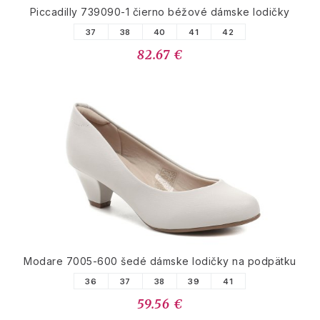
Piccadilly 739090-1 čierno béžové dámske lodičky
37
38
40
41
42
82.67 €
Modare 7005-600 šedé dámske lodičky na podpätku
36
37
38
39
41
59.56 €