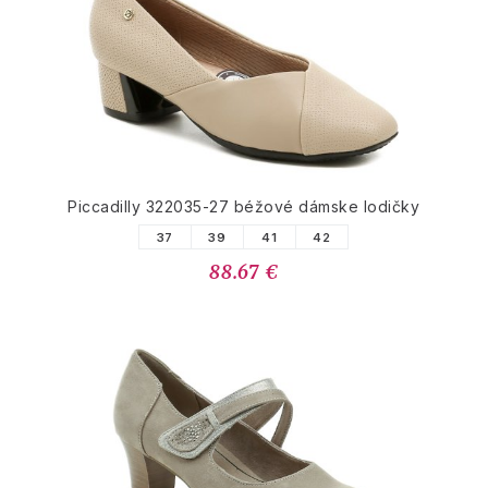
Piccadilly 322035-27 béžové dámske lodičky
37
39
41
42
88.67 €