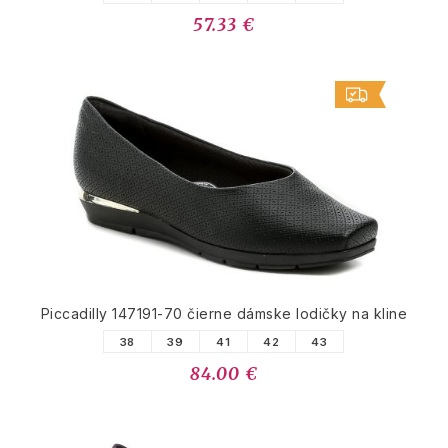
57.33 €
Piccadilly 147191-70 čierne dámske lodičky na kline
38
39
41
42
43
84.00 €