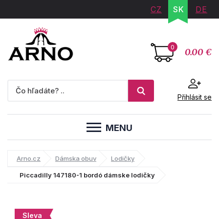
CZ
SK
DE
0
0.00 €
Přihlásit se
MENU
Arno.cz
Dámska obuv
Lodičky
Piccadilly 147180-1 bordó dámske lodičky
Sleva