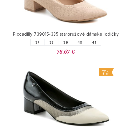
Piccadilly 739015-335 staroružové dámske lodičky
37
38
39
40
41
78.67 €