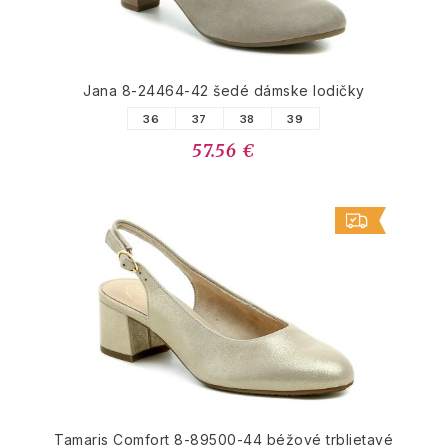
Jana 8-24464-42 šedé dámske lodičky
36
37
38
39
57.56 €
Tamaris Comfort 8-89500-44 béžové trblietavé