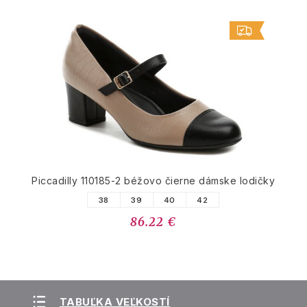
Piccadilly 110185-2 béžovo čierne dámske lodičky
38
39
40
42
86.22 €
TABUĽKA VEĽKOSTÍ