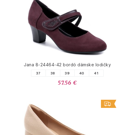
Jana 8-24464-42 bordó dámske lodičky
37
38
39
40
41
57.56 €