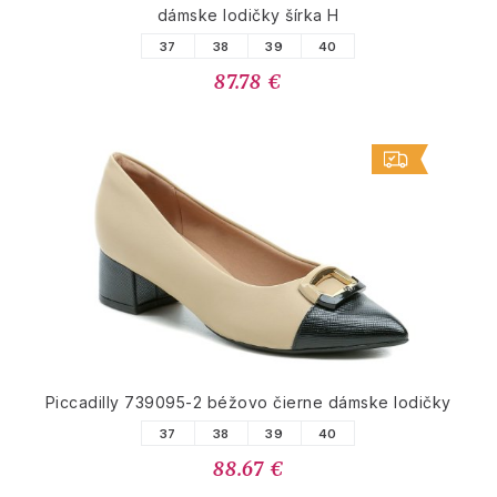
dámske lodičky šírka H
37
38
39
40
87.78 €
Piccadilly 739095-2 béžovo čierne dámske lodičky
37
38
39
40
88.67 €