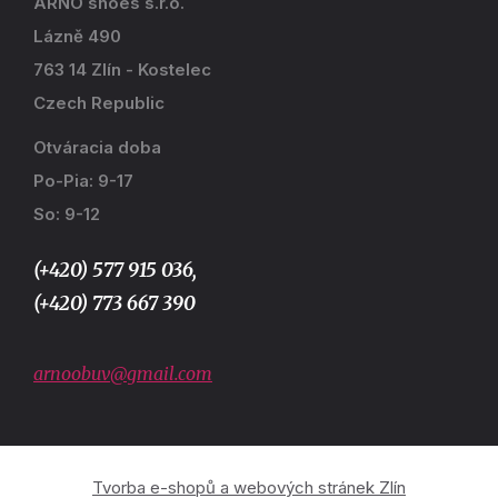
ARNO shoes s.r.o.
Lázně 490
763 14 Zlín - Kostelec
Czech Republic
Otváracia doba
Po-Pia: 9-17
So: 9-12
(+420) 577 915 036,
(+420) 773 667 390
arnoobuv@gmail.com
Tvorba e-shopů a webových stránek Zlín