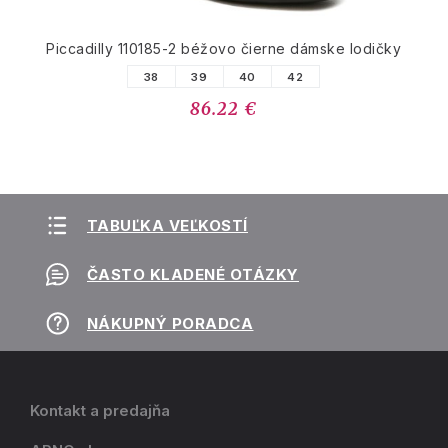
Piccadilly 110185-2 béžovo čierne dámske lodičky
38
39
40
42
86.22 €
TABUĽKA VEĽKOSTÍ
ČASTO KLADENÉ OTÁZKY
NÁKUPNÝ PORADCA
Kontakt a predajňa