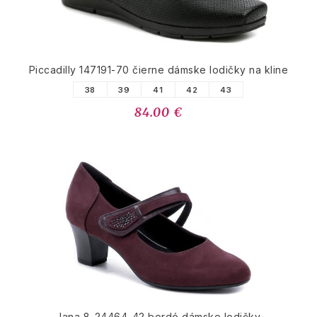
Piccadilly 147191-70 čierne dámske lodičky na kline
38
39
41
42
43
84.00 €
Jana 8-24464-42 bordó dámske lodičky