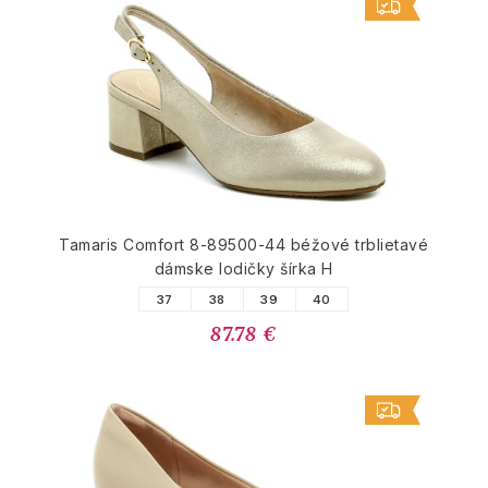
Tamaris Comfort 8-89500-44 béžové trblietavé
dámske lodičky šírka H
37
38
39
40
87.78 €