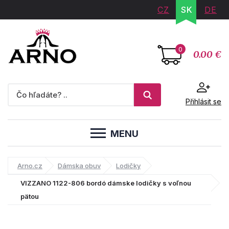
CZ
SK
DE
0
0.00 €
Přihlásit se
MENU
Arno.cz
Dámska obuv
Lodičky
VIZZANO 1122-806 bordó dámske lodičky s voľnou
pätou