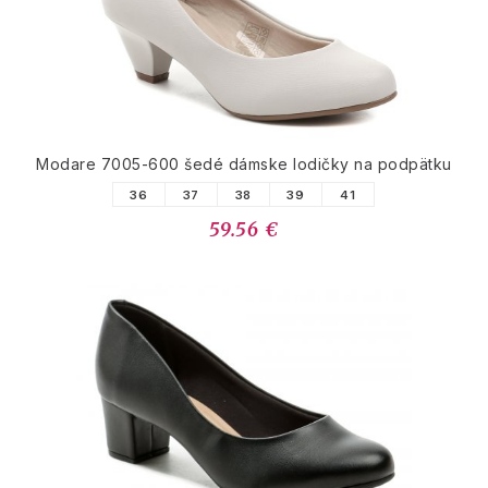
Modare 7005-600 šedé dámske lodičky na podpätku
36
37
38
39
41
59.56 €