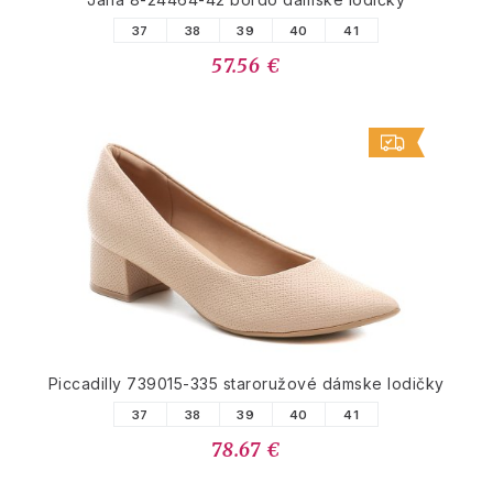
37
38
39
40
41
57.56 €
Piccadilly 739015-335 staroružové dámske lodičky
37
38
39
40
41
78.67 €