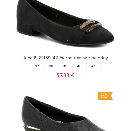
PODOBNÉ PRODUKTY
Jana 8-22169-47 čierne dámske baleríny
37
38
39
40
41
57.33 €