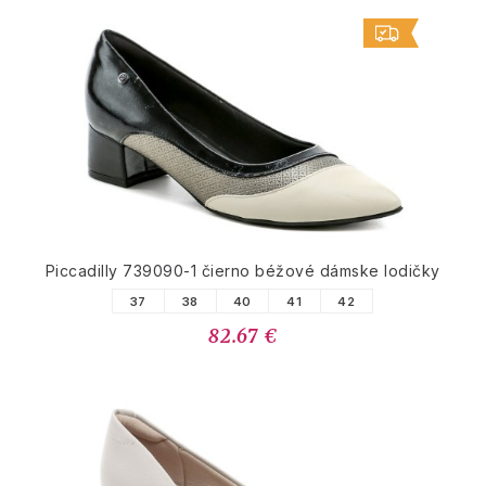
Piccadilly 739090-1 čierno béžové dámske lodičky
37
38
40
41
42
82.67 €