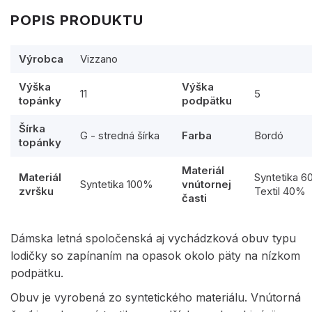
POPIS PRODUKTU
Výrobca
Vizzano
Výška
Výška
11
5
topánky
podpätku
Šírka
G - stredná šírka
Farba
Bordó
topánky
Materiál
Materiál
Syntetika 
Syntetika 100%
vnútornej
zvršku
Textil 40%
časti
Dámska letná spoločenská aj vychádzková obuv typu
lodičky so zapínaním na opasok okolo päty na nízkom
podpätku.
Obuv je vyrobená zo syntetického materiálu. Vnútorná