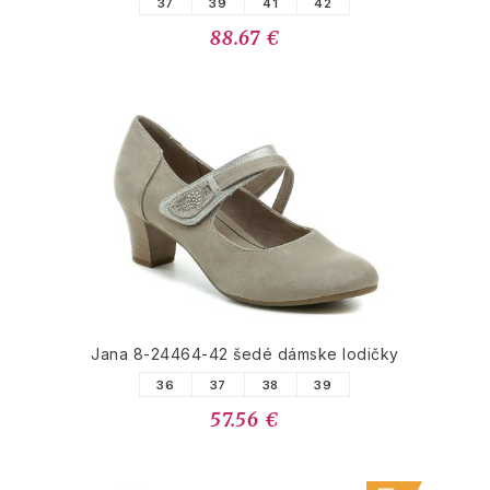
37
39
41
42
88.67 €
Jana 8-24464-42 šedé dámske lodičky
36
37
38
39
57.56 €