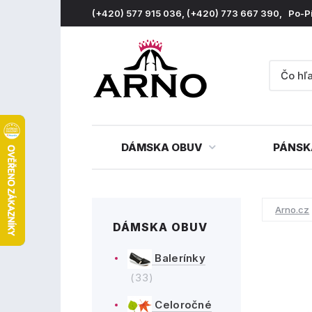
(+420) 577 915 036, (+420) 773 667 390, Po-P
DÁMSKA OBUV
PÁNSK
Arno.cz
DÁMSKA OBUV
Balerínky
(33)
Celoročné