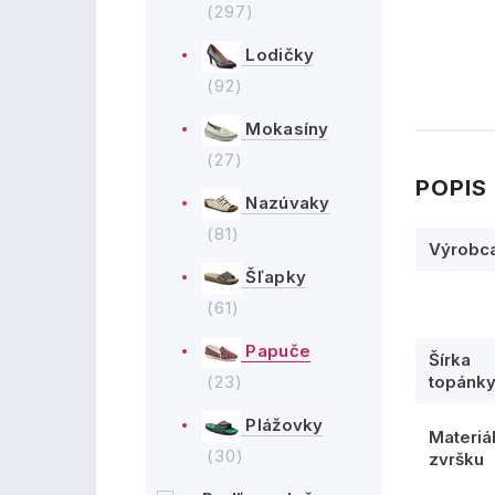
(297)
Lodičky
(92)
Mokasíny
(27)
POPIS
Nazúvaky
(81)
Výrobc
Šľapky
(61)
Papuče
Šírka
(23)
topánk
Plážovky
Materiá
(30)
zvršku