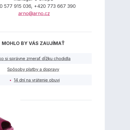
0 577 915 036, +420 773 667 390
arno@arno.cz
MOHLO BY VÁS ZAUJÍMAŤ
ko si správne zmerať dĺžku chodidla
Spôsoby platby a dopravy
14 dní na vrátenie obuvi
TY