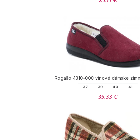
23.11 €
Rogallo 4310-000 vínové dámske zim
37
39
40
41
35.33 €