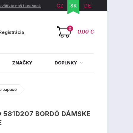
CZ
SK
DE
avštívte náš facebook
0
0.00 €
Registrácia
ZNAČKY
DOPLNKY
e papuče
O 581D207 BORDÓ DÁMSKE
E