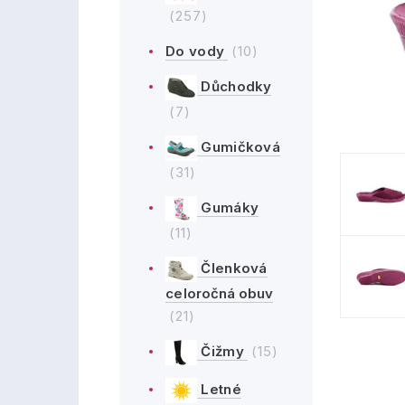
(257)
Do vody
(10)
Důchodky
(7)
Gumičková
(31)
Gumáky
(11)
Členková
celoročná obuv
(21)
Čižmy
(15)
Letné