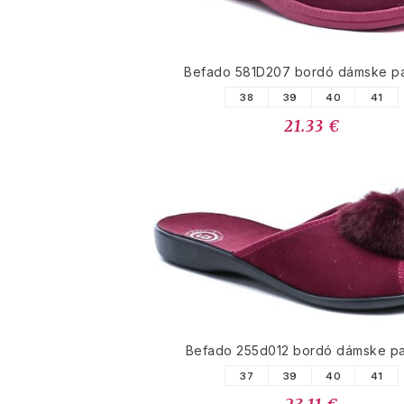
Befado 581D207 bordó dámske p
38
39
40
41
21.33 €
Befado 255d012 bordó dámske p
37
39
40
41