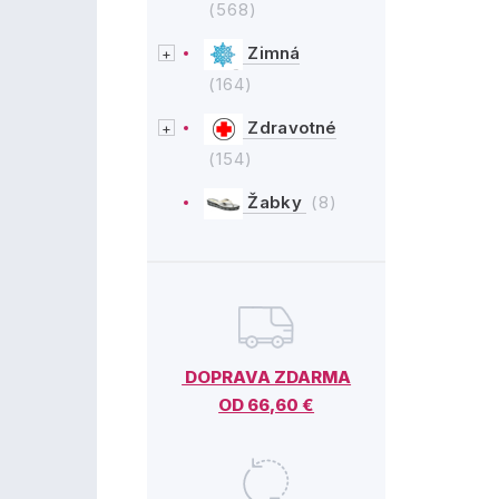
(568)
Zimná
(164)
Zdravotné
(154)
Žabky
(8)
DOPRAVA ZDARMA
OD 66,60 €