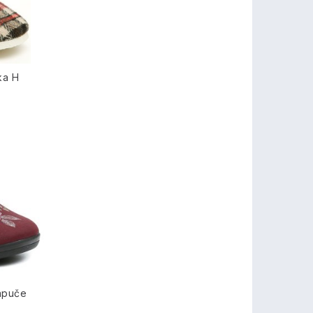
ka H
apuče