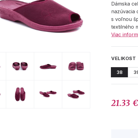
Dámska ce
nazúvacia 
s voľnou š
textilného 
Viac inform
VELIKOST
38
3
21.33 