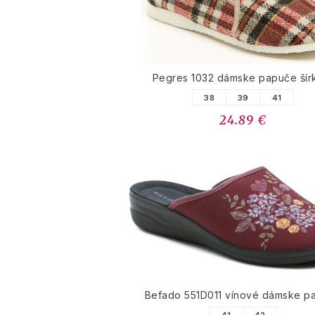
Pegres 1032 dámske papuče šír
38
39
41
24.89 €
Befado 551D011 vínové dámske p