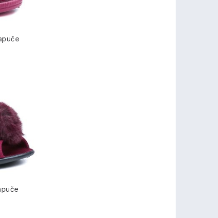
apuče
apuče