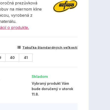
loročná prezúvková
obuv na miernom kline
picou, vyrobená z
materiálu.
ácií o produkte.
Tabuľka štandardných veľkostí
9
40
41
Skladom
€
Vybraný produkt Vám
bude doručený v utorok
11.8.