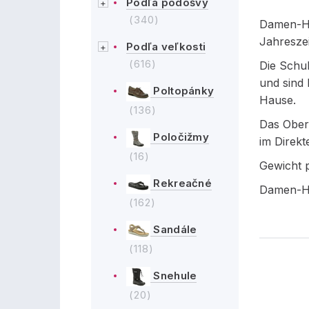
Podľa podošvy
(340)
Damen-Ha
Jahreszei
Podľa veľkosti
(616)
Die Schu
und sind
Poltopánky
Hause.
(136)
Das Oberm
Poločižmy
im Direkt
(16)
Gewicht 
Rekreačné
Damen-H
(162)
Sandále
(118)
Snehule
(20)