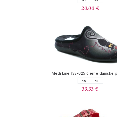
41
42
20.00 €
Medi Line 133-025 čierne dámske 
40
41
33.33 €