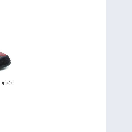
papuče