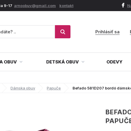
ia 9-17
arnoobuv@gmail.com
kontakt
N
Prihlásiť sa
A OBUV
DETSKÁ OBUV
ODEVY
Dámska obuv
Papuče
Befado 581D207 bordó dámsk
BEFAD
PAPUČ