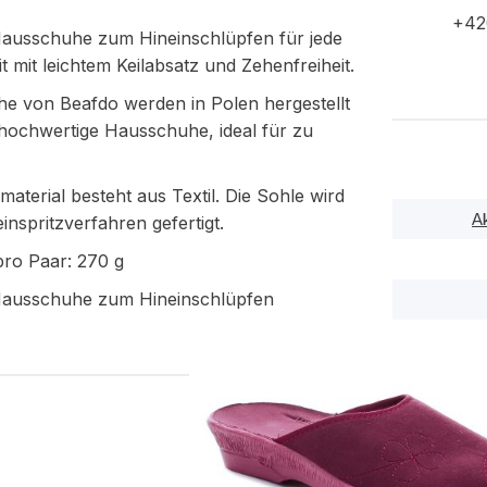
+42
usschuhe zum Hineinschlüpfen für jede
t mit leichtem Keilabsatz und Zehenfreiheit.
he von Beafdo werden in Polen hergestellt
 hochwertige Hausschuhe, ideal für zu
aterial besteht aus Textil. Die Sohle wird
A
einspritzverfahren gefertigt.
pro Paar: 270 g
ausschuhe zum Hineinschlüpfen
PODOBNÉ PRODUK