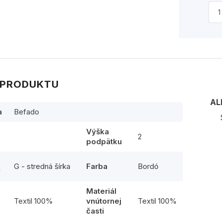
 PRODUKTU
AL
a
Befado
Výška
2
podpätku
G - stredná šírka
Farba
Bordó
y
Materiál
l
Textil 100%
vnútornej
Textil 100%
časti