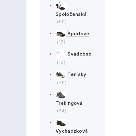
Spoločenská
(50)
Športové
(17)
Svadobné
(10)
Tenisky
(78)
Trekingová
(24)
Vychádzková