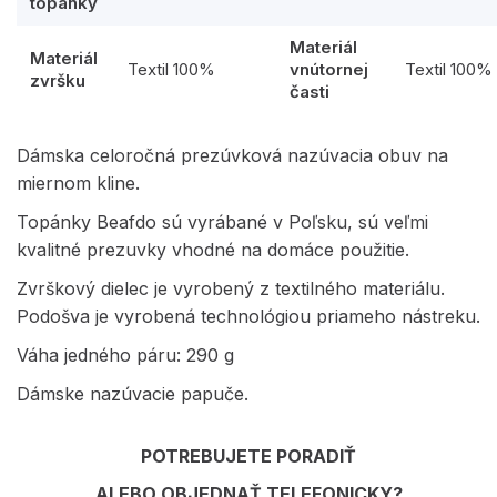
topánky
Materiál
Materiál
Textil 100%
vnútornej
Textil 100%
zvršku
časti
Dámska celoročná prezúvková nazúvacia obuv na
miernom kline.
Topánky Beafdo sú vyrábané v Poľsku, sú veľmi
kvalitné prezuvky vhodné na domáce použitie.
Zvrškový dielec je vyrobený z textilného materiálu.
Podošva je vyrobená technológiou priameho nástreku.
Váha jedného páru: 290 g
Dámske nazúvacie papuče.
POTREBUJETE PORADIŤ
ALEBO OBJEDNAŤ TELEFONICKY?