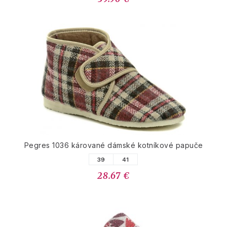
Pegres 1036 kárované dámské kotníkové papuče
39
41
28.67 €