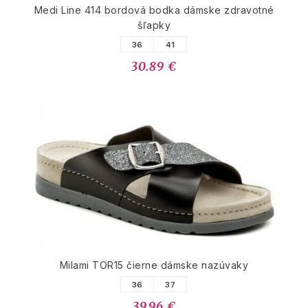
Medi Line 414 bordová bodka dámske zdravotné
šľapky
36
41
30.89 €
Milami TOR15 čierne dámske nazúvaky
36
37
39.96 €