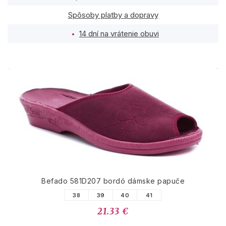
Spôsoby platby a dopravy
14 dní na vrátenie obuvi
PODOBNÉ PRODUKTY
Befado 581D207 bordó dámske papuče
38
39
40
41
21.33 €