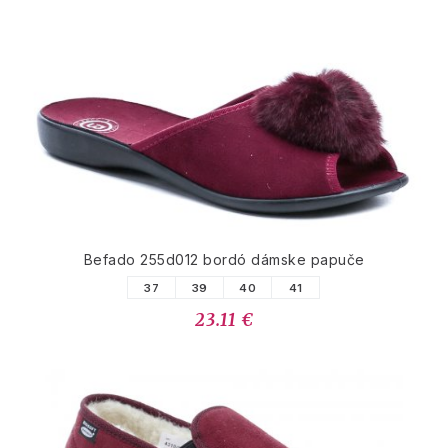
Befado 255d012 bordó dámske papuče
37
39
40
41
23.11 €