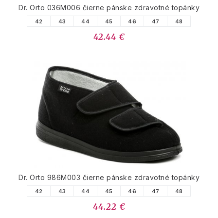
Dr. Orto 036M006 čierne pánske zdravotné topánky
42
43
44
45
46
47
48
42.44 €
Dr. Orto 986M003 čierne pánske zdravotné topánky
42
43
44
45
46
47
48
44.22 €