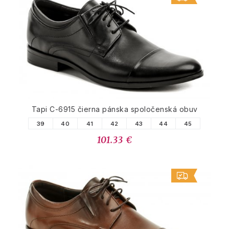
Tapi C-6915 čierna pánska spoločenská obuv
39
40
41
42
43
44
45
101.33 €