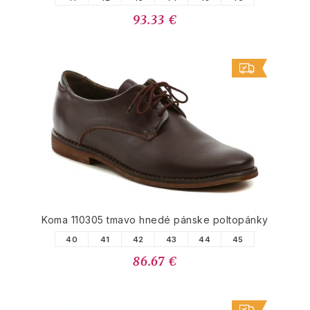
93.33 €
Koma 110305 tmavo hnedé pánske poltopánky
40
41
42
43
44
45
86.67 €