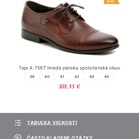
Tapi A-7567 hnedá pánska spoločenská obuv
39
40
41
42
43
45
101.33 €
TABUĽKA VEĽKOSTÍ
ČASTO KLADENÉ OTÁZKY