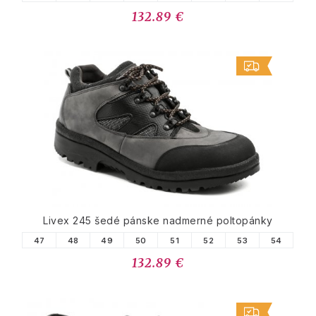
132.89 €
Livex 245 šedé pánske nadmerné poltopánky
47
48
49
50
51
52
53
54
132.89 €