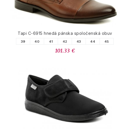
Tapi C-6915 hnedá pánska spoločenská obuv
39
40
41
42
43
44
45
101.33 €