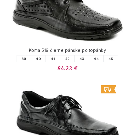
Koma 519 čierne pánske poltopánky
39
40
41
42
43
44
45
84.22 €