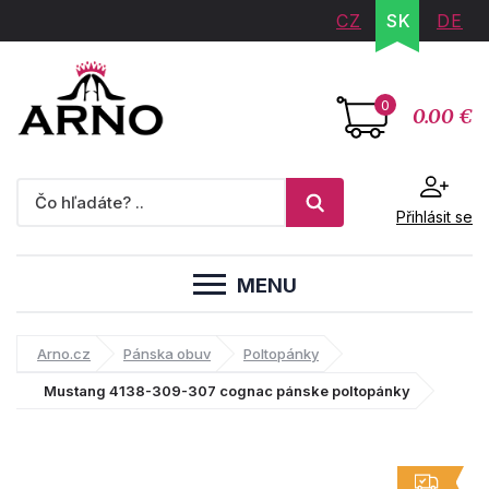
CZ
SK
DE
0
0.00 €
Přihlásit se
MENU
Arno.cz
Pánska obuv
Poltopánky
Mustang 4138-309-307 cognac pánske poltopánky