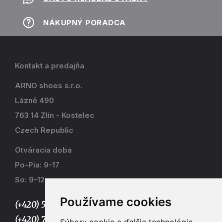
NÁKUPNÝ PORADCA
Kontakt a predajňa
ARNO shoes s.r.o.
Lázně 490
763 14 Zlín - Kostelec
Czech Republic
Otváracia doba
Po-Pia: 9-17
So: 9-12
Používame cookies
(+420) 577 915 036,
(+420) 773 667 390
Súbory cookie a ďalšie technológie