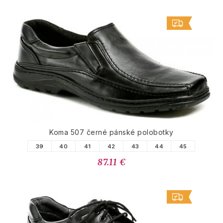
Koma 507 černé pánské polobotky
39
40
41
42
43
44
45
87.11 €