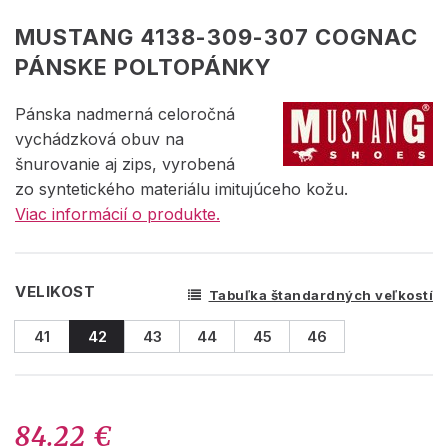
MUSTANG 4138-309-307 COGNAC
PÁNSKE POLTOPÁNKY
Pánska nadmerná celoročná
vychádzková obuv na
šnurovanie aj zips, vyrobená
zo syntetického materiálu imitujúceho kožu.
Viac informácií o produkte.
VELIKOST
Tabuľka štandardných veľkostí
41
42
43
44
45
46
84.22 €