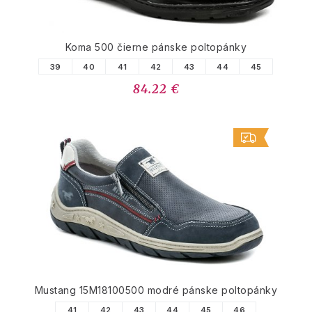
Koma 500 čierne pánske poltopánky
39
40
41
42
43
44
45
84.22 €
Mustang 15M18100500 modré pánske poltopánky
41
42
43
44
45
46