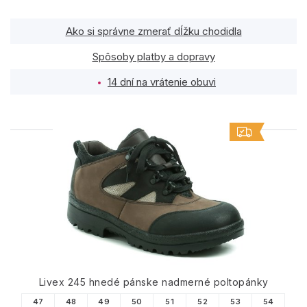
Ako si správne zmerať dĺžku chodidla
Spôsoby platby a dopravy
14 dní na vrátenie obuvi
PODOBNÉ PRODUKTY
Livex 245 hnedé pánske nadmerné poltopánky
47
48
49
50
51
52
53
54