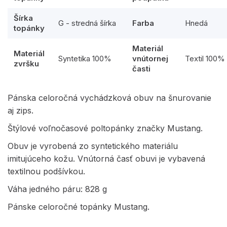
Šírka
G - stredná šírka
Farba
Hnedá
topánky
Materiál
Materiál
Syntetika 100%
vnútornej
Textil 100%
zvršku
časti
Pánska celoročná vychádzková obuv na šnurovanie
aj zips.
Štýlové voľnočasové poltopánky značky Mustang.
Obuv je vyrobená zo syntetického materiálu
imitujúceho kožu. Vnútorná časť obuvi je vybavená
textilnou podšívkou.
Váha jedného páru: 828 g
Pánske celoročné topánky Mustang.