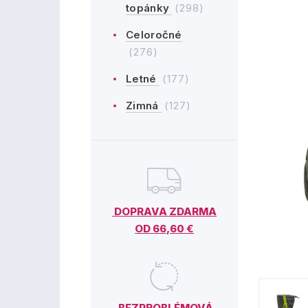
topánky
(298)
Celoročné
(276)
Letné
(177)
Zimná
(127)
DOPRAVA ZDARMA
OD 66,60 €
BEZPROBLÉMOVÁ