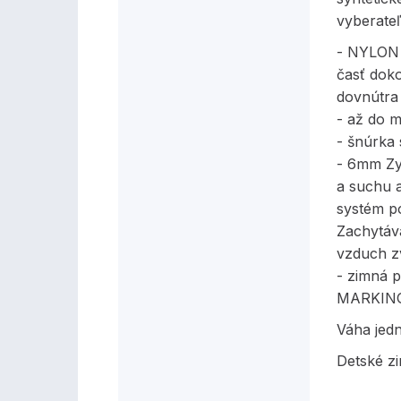
vyberate
- NYLON 
časť dok
dovnútra
- až do 
- šnúrka
- 6mm Zyx
a suchu a
systém po
Zachytáva
vzduch z
- zimná 
MARKING
Váha jed
Detské z