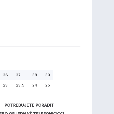
36
37
38
39
23
23,5
24
25
POTREBUJETE PORADIŤ
EBO OBJEDNAŤ TELEFONICKY?