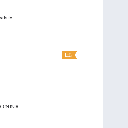
nehule
é snehule