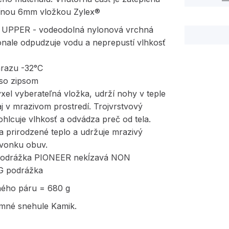
ľnou 6mm vložkou Zylex®
UPPER - vodeodolná nylonová vrchná
onale odpudzuje vodu a neprepustí vlhkosť
mrazu -32°C
 so zipsom
el vyberateľná vložka, udrží nohy v teple
j v mrazivom prostredí. Trojvrstvový
hlcuje vlhkosť a odvádza preč od tela.
 prirodzené teplo a udržuje mrazivý
vonku obuv.
podrážka PIONEER nekĺzavá NON
 podrážka
ného páru = 680 g
imné snehule Kamik.