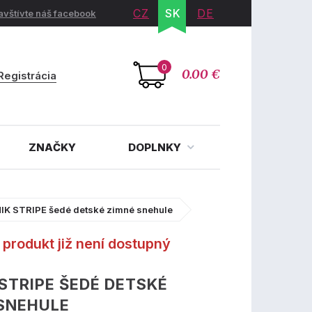
CZ
SK
DE
avštívte náš facebook
0
0.00 €
Registrácia
ZNAČKY
DOPLNKY
IK STRIPE šedé detské zimné snehule
produkt již není dostupný
STRIPE ŠEDÉ DETSKÉ
SNEHULE