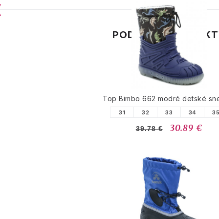
PODOBNÉ PRODUK
Top Bimbo 662 modré detské sn
31
32
33
34
3
30.89 €
39.78 €