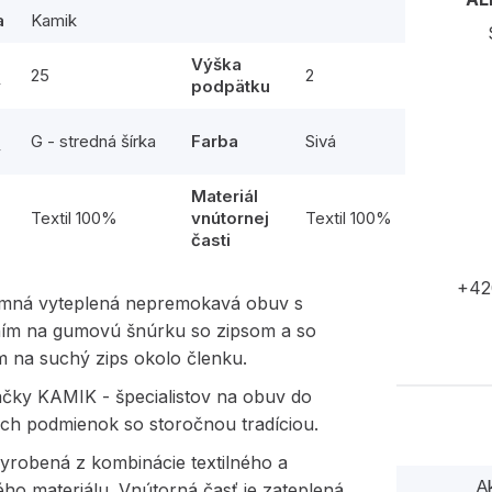
a
Kamik
Výška
25
2
y
podpätku
G - stredná šírka
Farba
Sivá
y
Materiál
l
Textil 100%
vnútornej
Textil 100%
časti
+42
imná vyteplená nepremokavá obuv s
ím na gumovú šnúrku so zipsom a so
m na suchý zips okolo členku.
čky KAMIK - špecialistov na obuv do
ch podmienok so storočnou tradíciou.
yrobená z kombinácie textilného a
A
ého materiálu. Vnútorná časť je zateplená