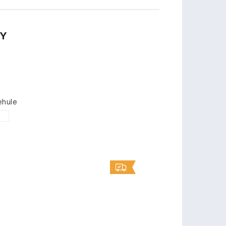
TY
ehule
5