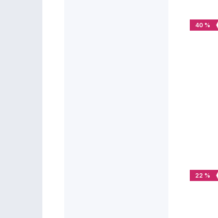
40 %
22 %