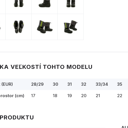
KA VEĽKOSTÍ TOHTO MODELU
t (EUR)
28/29
30
31
32
33/34
35
prostor (cm)
17
18
19
20
21
22
 PRODUKTU
AL