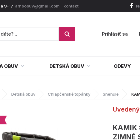
ia 9-17
arnoobuv@gmail.com
kontakt
N
Prihlásiť sa
A OBUV
DETSKÁ OBUV
ODEVY
Detská obuv
Chlapčenské topánky
Snehule
KAM
Uvedený 
KAMIK 
ZIMNÉ 