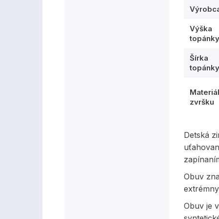
Výrobc
Výška
topánk
Šírka
topánk
Materiá
zvršku
Detská z
uťahovan
zapínaní
Obuv zna
extrémny
Obuv je v
syntetick