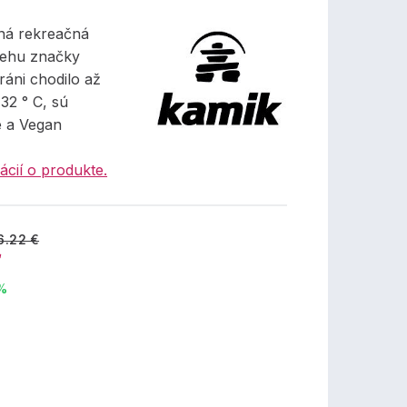
ná rekreačná
nehu značky
ráni chodilo až
-32 ° C, sú
 a Vegan
ácií o produkte.
6.22 €
€
 %