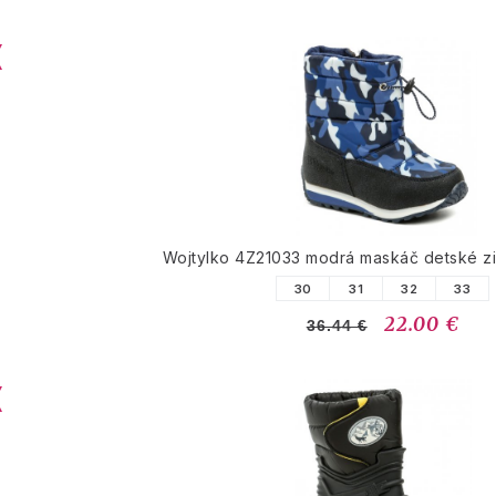
Wojtylko 4Z21033 modrá maskáč detské z
30
31
32
33
22.00 €
36.44 €