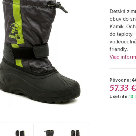
Detská zim
obuv do s
Kamik. Och
do teploty 
vodeodolné
friendly.
Viac inform
Pôvodne:
6
57.33 
Ušetríte
13