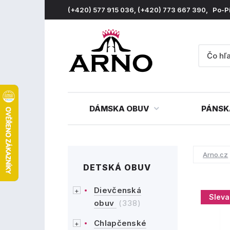
(+420) 577 915 036, (+420) 773 667 390, Po-P
DÁMSKA OBUV
PÁNSK
Arno.cz
DETSKÁ OBUV
Dievčenská
Sleva
obuv
(338)
Chlapčenské