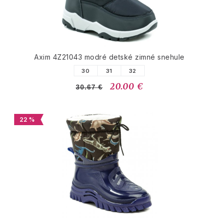
Axim 4Z21043 modré detské zimné snehule
30
31
32
20.00 €
30.67 €
22 %