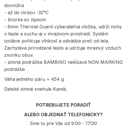
dovnútra
- až do mrazu -32°C
- šnúrka so zipsom
- 6mm Thermal Guard vyberateľná vložka, udrží nohy
v teple a suchu aj v mrazivom prostredí. Systém
izolácie pohlcuje vlhkosť a odvádza preč od tela.
Zachytáva prirodzené teplo a udržuje mrazivý vzduch
zvonku obuv.
- zimná podrážka BAMBINO nekĺzavá NON MARKING
podrážka
Váha jedného páru = 454 g
Detské zimné snehule Kamik.
POTREBUJETE PORADIŤ
ALEBO OBJEDNAŤ TELEFONICKY?
Sme tu pre Vás od 9:00 - 17:00