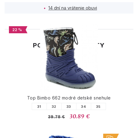
14 dní na vrátenie obuvi
22 %
PODOBNÉ PRODUKTY
Top Bimbo 662 modré detské snehule
31
32
33
34
35
30.89 €
39.78 €