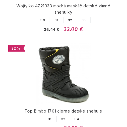
Wojtylko 4Z21033 modrá maskáč detské zimné
snehulky
30
31
32
33
22.00 €
36.44 €
22 %
Top Bimbo 1701 čierne detské snehule
31
32
34