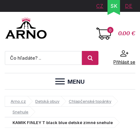
CZ
SK
DE
0
0.00 €
Přihlásit se
MENU
Arno.cz
Detská obuv
Chlapčenské topánky
Snehule
KAMIK FINLEY T black blue detské zimné snehule