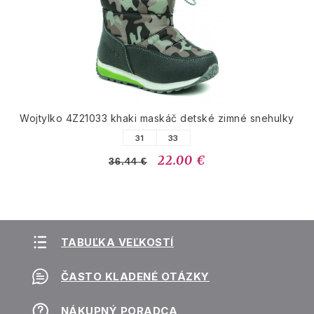
Wojtylko 4Z21033 khaki maskáč detské zimné snehulky
31
33
22.00 €
36.44 €
TABUĽKA VEĽKOSTÍ
ČASTO KLADENÉ OTÁZKY
NÁKUPNÝ PORADCA