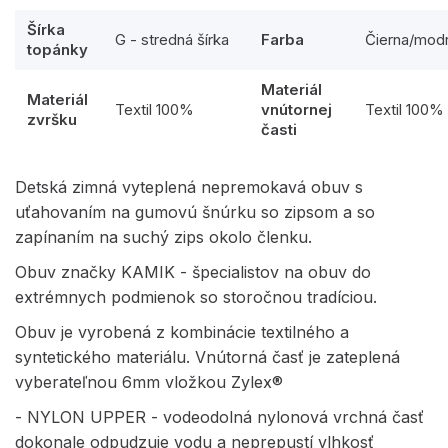
Šírka
G - stredná šírka
Farba
Čierna/mod
topánky
Materiál
Materiál
Textil 100%
vnútornej
Textil 100%
zvršku
časti
Detská zimná vyteplená nepremokavá obuv s
uťahovaním na gumovú šnúrku so zipsom a so
zapínaním na suchý zips okolo členku.
Obuv značky KAMIK - špecialistov na obuv do
extrémnych podmienok so storočnou tradíciou.
Obuv je vyrobená z kombinácie textilného a
syntetického materiálu. Vnútorná časť je zateplená
vyberateľnou 6mm vložkou Zylex®
- NYLON UPPER - vodeodolná nylonová vrchná časť
dokonale odpudzuje vodu a neprepustí vlhkosť