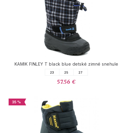
KAMIK FINLEY T black blue detské zimné snehule
23
25
27
57.56 €
35 %