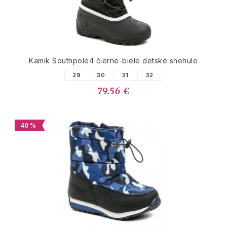
Kamik Southpole4 čierne-biele detské snehule
29
30
31
32
79.56 €
40 %