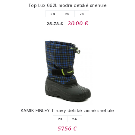
Top Lux 662L modre detské snehule
24
25
28
20.00 €
25.78 €
KAMIK FINLEY T navy detské zimné snehule
23
24
57.56 €