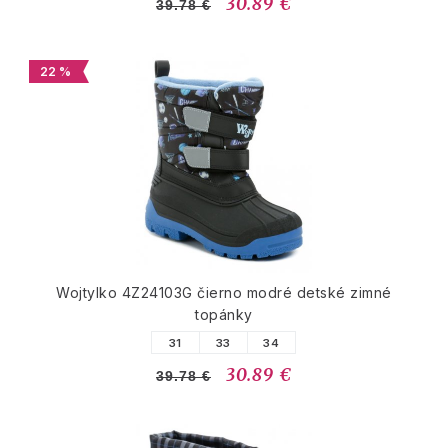
30.89 €
39.78 €
22 %
Wojtylko 4Z24103G čierno modré detské zimné
topánky
31
33
34
30.89 €
39.78 €