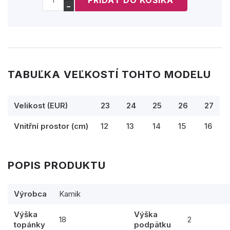
−
TABUĽKA VEĽKOSTÍ TOHTO MODELU
Velikost (EUR)
23
24
25
26
27
Vnitřní prostor (cm)
12
13
14
15
16
POPIS PRODUKTU
Výrobca
Kamik
Výška
Výška
18
2
topánky
podpätku