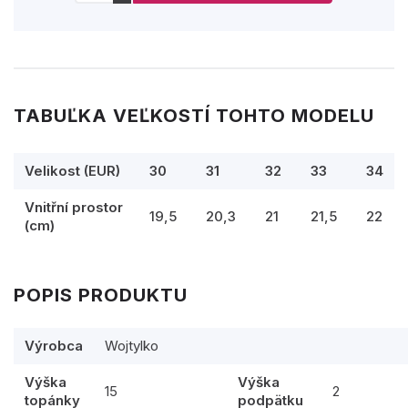
TABUĽKA VEĽKOSTÍ TOHTO MODELU
Velikost (EUR)
30
31
32
33
34
Vnitřní prostor
19,5
20,3
21
21,5
22
(cm)
POPIS PRODUKTU
Výrobca
Wojtylko
Výška
Výška
15
2
topánky
podpätku