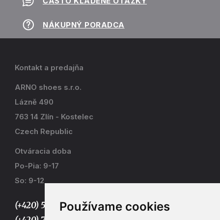
ČASTO KLADENÉ OTÁZKY
NÁKUPNÝ PORADCA
Kontakt a predajňa
ARNO shoes s.r.o.
Lázně 490
763 14 Zlín - Kostelec
Czech Republic
Otváracia doba
Po-Pia: 9-17
So: 9-12
Používame cookies
(+420) 577 915 036,
(+420) 773 667 390