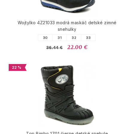
Wojtylko 4Z21033 modrá maskáč detské zimné
snehulky
30
31
32
33
22.00 €
36.44 €
22 %
Top Bimbo 1701 čierne detské snehule