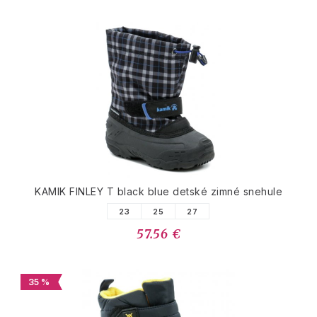
KAMIK FINLEY T black blue detské zimné snehule
23
25
27
57.56 €
35 %