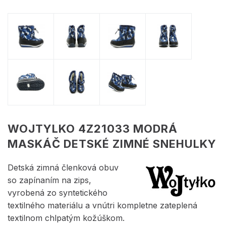
WOJTYLKO 4Z21033 MODRÁ
MASKÁČ DETSKÉ ZIMNÉ SNEHULKY
Detská zimná členková obuv
so zapínaním na zips,
vyrobená zo syntetického
textilného materiálu a vnútri kompletne zateplená
textilnom chlpatým kožúškom.