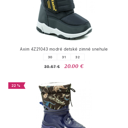
Axim 4Z21043 modré detské zimné snehule
30
31
32
20.00 €
30.67 €
22 %