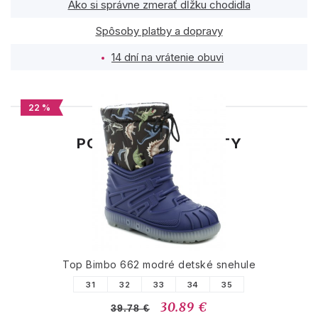
Ako si správne zmerať dĺžku chodidla
Spôsoby platby a dopravy
14 dní na vrátenie obuvi
22 %
PODOBNÉ PRODUKTY
Top Bimbo 662 modré detské snehule
31
32
33
34
35
30.89 €
39.78 €