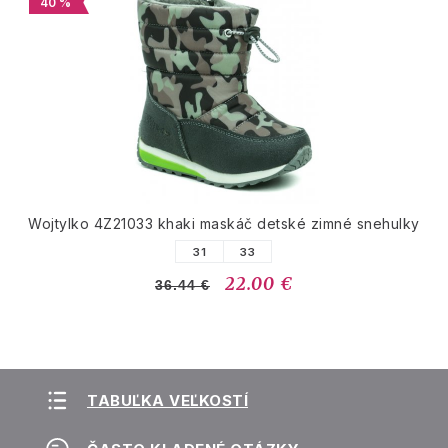
40 %
Wojtylko 4Z21033 khaki maskáč detské zimné snehulky
31
33
22.00 €
36.44 €
TABUĽKA VEĽKOSTÍ