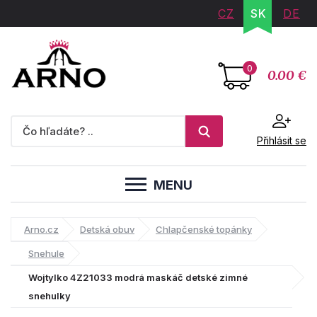
CZ
SK
DE
0
0.00 €
Přihlásit se
MENU
Arno.cz
Detská obuv
Chlapčenské topánky
Snehule
Wojtylko 4Z21033 modrá maskáč detské zimné
snehulky