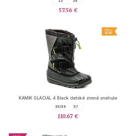
23
24
57.56 €
KAMIK GLACIAL 4 Black detské zimné snehule
33/34
37
110.67 €