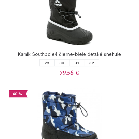
Kamik Southpole4 čierne-biele detské snehule
29
30
31
32
79.56 €
40 %