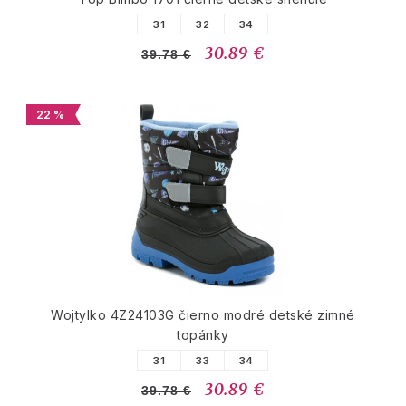
31
32
34
30.89 €
39.78 €
22 %
Wojtylko 4Z24103G čierno modré detské zimné
topánky
31
33
34
30.89 €
39.78 €