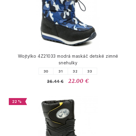
Wojtylko 4Z21033 modrá maskáč detské zimné
snehulky
30
31
32
33
22.00 €
36.44 €
22 %