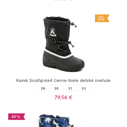
Kamik Southpole4 čierne-biele detské snehule
29
30
31
32
79.56 €
40 %