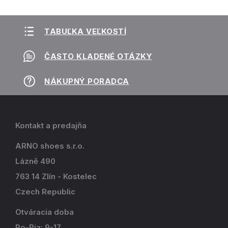
TABUĽKA VEĽKOSTÍ
ČASTO KLADENÉ OTÁZKY
NÁKUPNÝ PORADCA
Kontakt a predajňa
ARNO shoes s.r.o.
Lázně 490
763 14 Zlín - Kostelec
Czech Republic
Otváracia doba
Po-Pia: 9-17