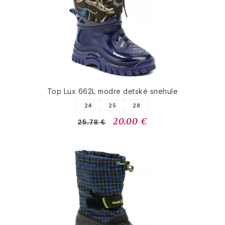
Top Lux 662L modre detské snehule
24
25
28
20.00 €
25.78 €