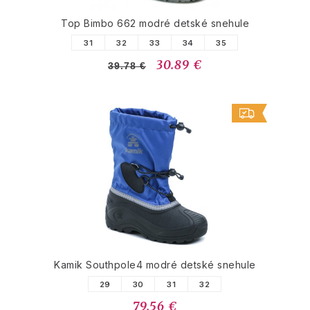
Top Bimbo 662 modré detské snehule
31
32
33
34
35
30.89 €
39.78 €
Kamik Southpole4 modré detské snehule
29
30
31
32
79.56 €