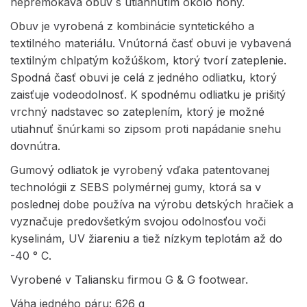
nepremokavá obuv s utiahnutím okolo nohy.
Obuv je vyrobená z kombinácie syntetického a
textilného materiálu. Vnútorná časť obuvi je vybavená
textilným chlpatým kožúškom, ktorý tvorí zateplenie.
Spodná časť obuvi je celá z jedného odliatku, ktorý
zaisťuje vodeodolnosť. K spodnému odliatku je prišitý
vrchný nadstavec so zateplením, ktorý je možné
utiahnuť šnúrkami so zipsom proti napádanie snehu
dovnútra.
Gumový odliatok je vyrobený vďaka patentovanej
technológii z SEBS polymérnej gumy, ktorá sa v
poslednej dobe používa na výrobu detských hračiek a
vyznačuje predovšetkým svojou odolnosťou voči
kyselinám, UV žiareniu a tiež nízkym teplotám až do
-40 ° C.
Vyrobené v Taliansku firmou G & G footwear.
Váha jedného páru: 626 g