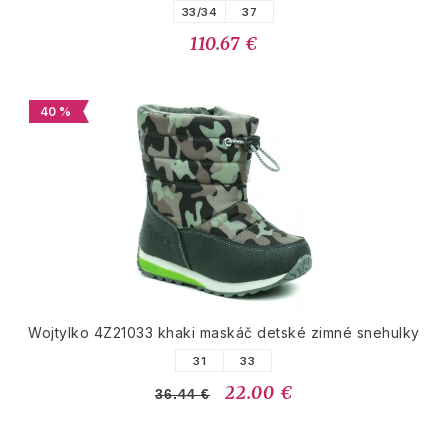
33/34
37
110.67 €
40 %
Wojtylko 4Z21033 khaki maskáč detské zimné snehulky
31
33
22.00 €
36.44 €