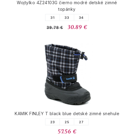
Wojtylko 4Z24103G čierno modré detské zimné
topánky
31
33
34
30.89 €
39.78 €
KAMIK FINLEY T black blue detské zimné snehule
23
25
27
57.56 €