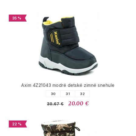
35 %
Axim 4Z21043 modré detské zimné snehule
30
31
32
20.00 €
30.67 €
22 %