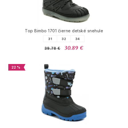
Top Bimbo 1701 čierne detské snehule
31
32
34
30.89 €
39.78 €
22 %