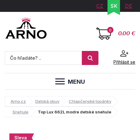
CZ
SK
DE
0
0.00 €
Přihlásit se
MENU
Arno.cz
Detská obuv
Chlapčenské topánky
Snehule
Top Lux 662L modre detské snehule
Sleva