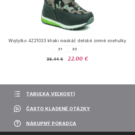
Wojtylko 4Z21033 khaki maskáč detské zimné snehulky
31
33
22.00 €
36.44 €
TABUĽKA VEĽKOSTÍ
ČASTO KLADENÉ OTÁZKY
NÁKUPNÝ PORADCA