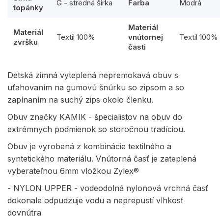
G - stredná šírka
Farba
Modrá
topánky
Materiál
Materiál
Textil 100%
vnútornej
Textil 100%
zvršku
časti
Detská zimná vyteplená nepremokavá obuv s
uťahovaním na gumovú šnúrku so zipsom a so
zapínaním na suchý zips okolo členku.
Obuv značky KAMIK - špecialistov na obuv do
extrémnych podmienok so storočnou tradíciou.
Obuv je vyrobená z kombinácie textilného a
syntetického materiálu. Vnútorná časť je zateplená
vyberateľnou 6mm vložkou Zylex®
- NYLON UPPER - vodeodolná nylonová vrchná časť
dokonale odpudzuje vodu a neprepustí vlhkosť
dovnútra