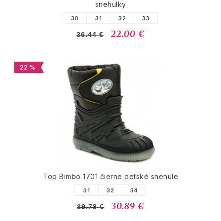
snehulky
30
31
32
33
22.00 €
36.44 €
22 %
Top Bimbo 1701 čierne detské snehule
31
32
34
30.89 €
39.78 €