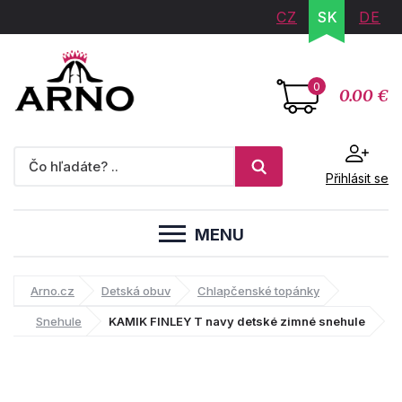
CZ
SK
DE
0
0.00 €
Přihlásit se
MENU
Arno.cz
Detská obuv
Chlapčenské topánky
Snehule
KAMIK FINLEY T navy detské zimné snehule