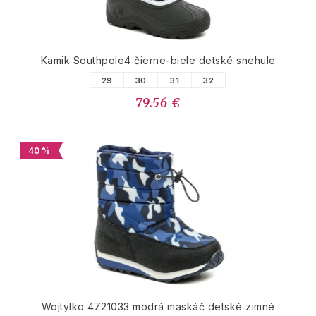
Kamik Southpole4 čierne-biele detské snehule
29
30
31
32
79.56 €
40 %
Wojtylko 4Z21033 modrá maskáč detské zimné