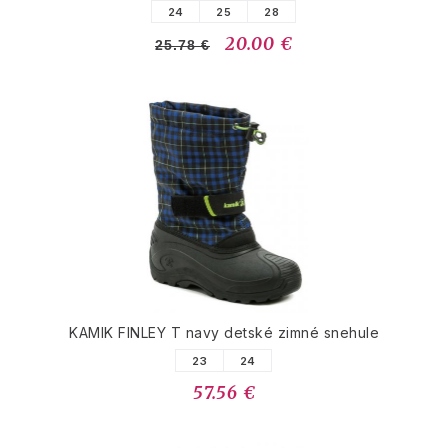
24
25
28
20.00 €
25.78 €
KAMIK FINLEY T navy detské zimné snehule
23
24
57.56 €