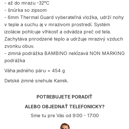
- až do mrazu -32°C
- šnúrka so zipsom
- 6mm Thermal Guard vyberateľná vložka, udrží nohy
v teple a suchu aj v mrazivom prostredí. Systém
izolácie pohlcuje vlhkosť a odvádza preč od tela.
Zachytáva prirodzené teplo a udržuje mrazivý vzduch
zvonku obuv.
- zimná podrážka BAMBINO nekĺzavá NON MARKING
podrážka
Váha jedného páru = 454 g
Detské zimné snehule Kamik.
POTREBUJETE PORADIŤ
ALEBO OBJEDNAŤ TELEFONICKY?
Sme tu pre Vás od 9:00 - 17:00