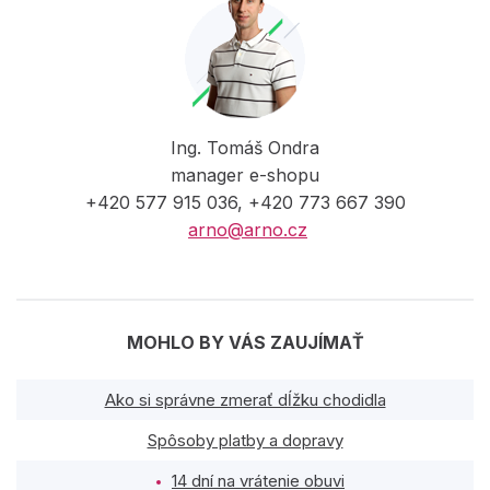
Ing. Tomáš Ondra
manager e-shopu
+420 577 915 036, +420 773 667 390
arno@arno.cz
MOHLO BY VÁS ZAUJÍMAŤ
Ako si správne zmerať dĺžku chodidla
Spôsoby platby a dopravy
14 dní na vrátenie obuvi