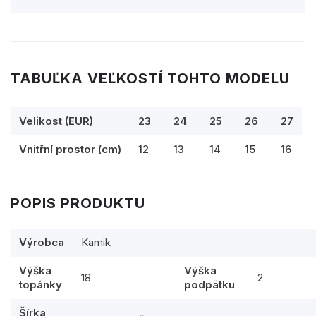
TABUĽKA VEĽKOSTÍ TOHTO MODELU
Velikost (EUR)
23
24
25
26
27
Vnitřní prostor (cm)
12
13
14
15
16
POPIS PRODUKTU
Výrobca
Kamik
Výška
Výška
18
2
topánky
podpätku
Šírka