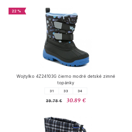
22 %
Wojtylko 4Z24103G čierno modré detské zimné
topánky
31
33
34
30.89 €
39.78 €