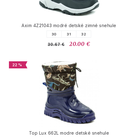
Axim 4Z21043 modré detské zimné snehule
30
31
32
20.00 €
30.67 €
22 %
Top Lux 662L modre detské snehule