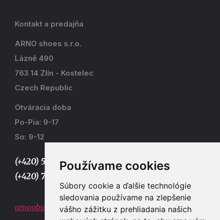
Kontakt a predajňa
ARNO shoes s.r.o.
Lázně 490
763 14 Zlín - Kostelec
Czech Republic
Otváracia doba
Po-Pia: 9-17
So: 9-12
(+420) 577 915 036,
Používame cookies
(+420) 773 667 390
Súbory cookie a ďalšie technológie
sledovania používame na zlepšenie
arnoobuv@gmail.com
vášho zážitku z prehliadania našich