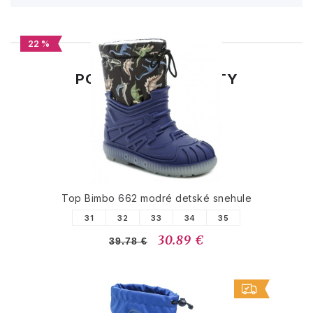
22 %
PODOBNÉ PRODUKTY
Top Bimbo 662 modré detské snehule
31
32
33
34
35
30.89 €
39.78 €