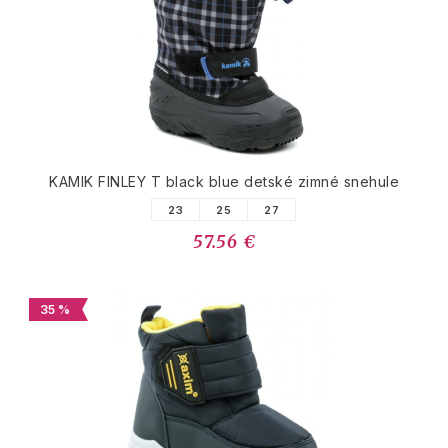
KAMIK FINLEY T black blue detské zimné snehule
23
25
27
57.56 €
35 %