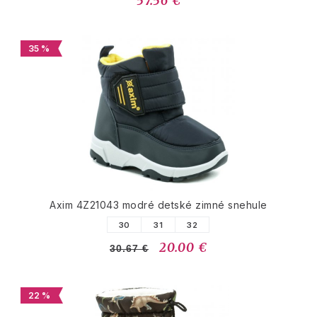
57.56 €
35 %
Axim 4Z21043 modré detské zimné snehule
30
31
32
20.00 €
30.67 €
22 %