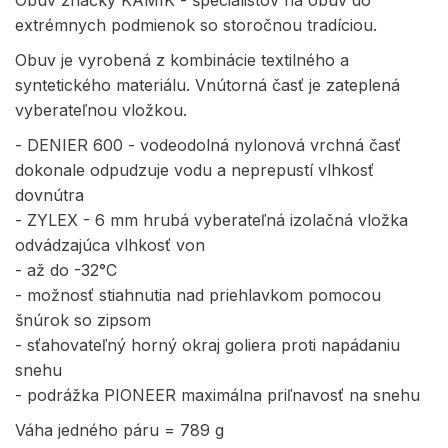
Obuv značky KAMIK - špecialistov na obuv do
extrémnych podmienok so storočnou tradíciou.
Obuv je vyrobená z kombinácie textilného a
syntetického materiálu. Vnútorná časť je zateplená
vyberateľnou vložkou.
- DENIER 600 - vodeodolná nylonová vrchná časť
dokonale odpudzuje vodu a neprepustí vlhkosť
dovnútra
- ZYLEX - 6 mm hrubá vyberateľná izolačná vložka
odvádzajúca vlhkosť von
- až do -32°C
- možnosť stiahnutia nad priehlavkom pomocou
šnúrok so zipsom
- sťahovateľný horný okraj goliera proti napádaniu
snehu
- podrážka PIONEER maximálna priľnavosť na snehu
Váha jedného páru = 789 g