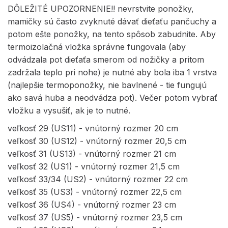
DÔLEŽITÉ UPOZORNENIE!! nevrstvite ponožky,
mamičky sú často zvyknuté dávať dieťaťu pančuchy a
potom ešte ponožky, na tento spôsob zabudnite. Aby
termoizolačná vložka správne fungovala (aby
odvádzala pot dieťaťa smerom od nožičky a pritom
zadržala teplo pri nohe) je nutné aby bola iba 1 vrstva
(najlepšie termoponožky, nie bavlnené - tie fungujú
ako savá huba a neodvádza pot). Večer potom vybrať
vložku a vysušiť, ak je to nutné.
veľkosť 29 (US11) - vnútorný rozmer 20 cm
veľkosť 30 (US12) - vnútorný rozmer 20,5 cm
veľkosť 31 (US13) - vnútorný rozmer 21 cm
veľkosť 32 (US1) - vnútorný rozmer 21,5 cm
veľkosť 33/34 (US2) - vnútorný rozmer 22 cm
veľkosť 35 (US3) - vnútorný rozmer 22,5 cm
veľkosť 36 (US4) - vnútorný rozmer 23 cm
veľkosť 37 (US5) - vnútorný rozmer 23,5 cm