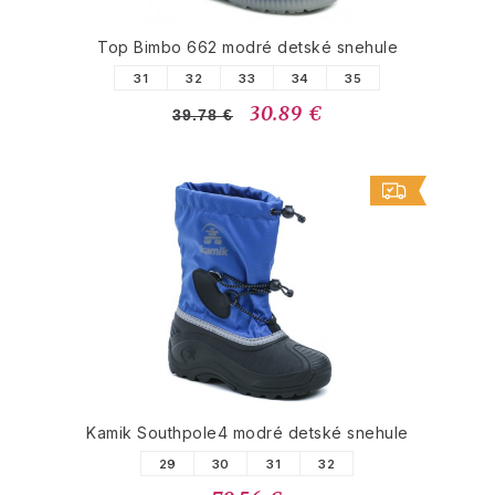
Top Bimbo 662 modré detské snehule
31
32
33
34
35
30.89 €
39.78 €
Kamik Southpole4 modré detské snehule
29
30
31
32