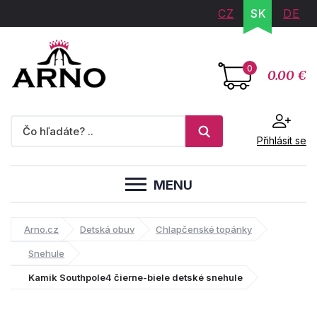
CZ
SK
DE
0
0.00 €
Přihlásit se
MENU
Arno.cz
Detská obuv
Chlapčenské topánky
Snehule
Kamik Southpole4 čierne-biele detské snehule