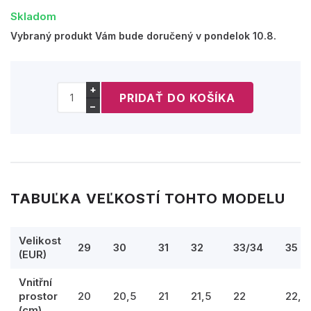
Skladom
Vybraný produkt Vám bude doručený v pondelok 10.8.
+
−
TABUĽKA VEĽKOSTÍ TOHTO MODELU
Velikost
29
30
31
32
33/34
35
(EUR)
Vnitřní
prostor
20
20,5
21
21,5
22
22,5
(cm)