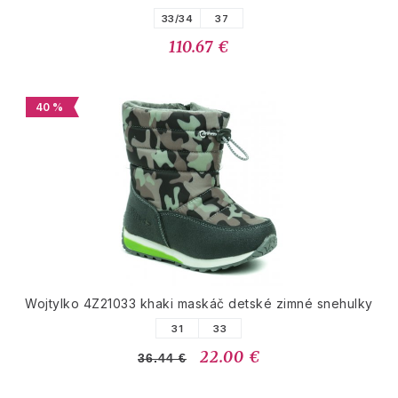
33/34
37
110.67 €
40 %
Wojtylko 4Z21033 khaki maskáč detské zimné snehulky
31
33
22.00 €
36.44 €