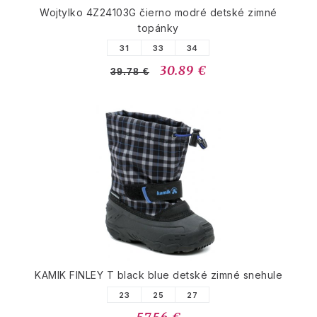
Wojtylko 4Z24103G čierno modré detské zimné
topánky
31
33
34
30.89 €
39.78 €
KAMIK FINLEY T black blue detské zimné snehule
23
25
27