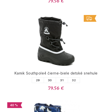
79.56 €
Kamik Southpole4 čierne-biele detské snehule
29
30
31
32
79.56 €
40 %