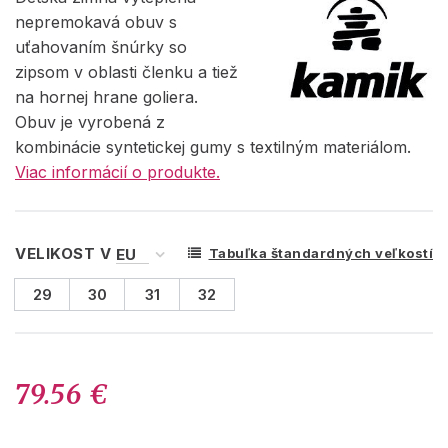
nepremokavá obuv s
uťahovaním šnúrky so
zipsom v oblasti členku a tiež
na hornej hrane goliera.
Obuv je vyrobená z
kombinácie syntetickej gumy s textilným materiálom.
Viac informácií o produkte.
VELIKOST V
Tabuľka štandardných veľkostí
29
30
31
32
79.56 €