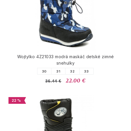
Wojtylko 4Z21033 modrá maskáč detské zimné
snehulky
30
31
32
33
22.00 €
36.44 €
22 %