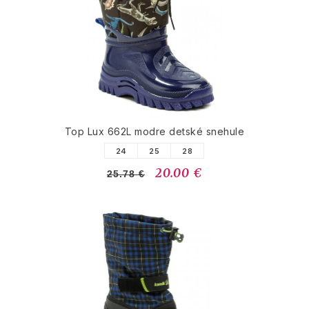
Top Lux 662L modre detské snehule
24
25
28
20.00 €
25.78 €