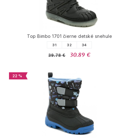
Top Bimbo 1701 čierne detské snehule
31
32
34
30.89 €
39.78 €
22 %