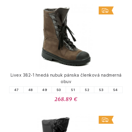
Livex 382-1 hnedá nubuk pánska členková nadmerná
obuv
47
48
49
50
51
52
53
54
268.89 €