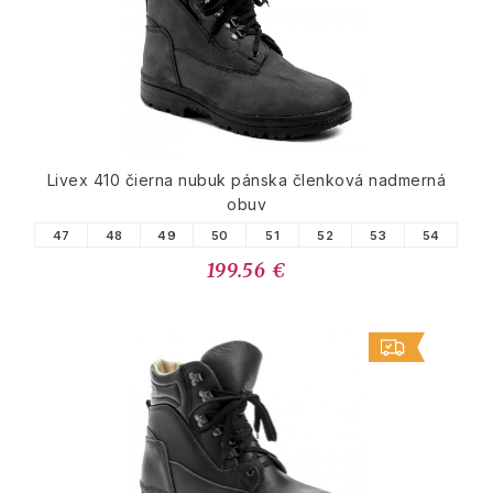
Livex 410 čierna nubuk pánska členková nadmerná
obuv
47
48
49
50
51
52
53
54
199.56 €