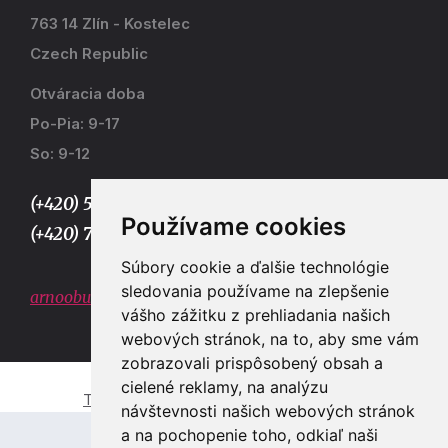
763 14 Zlín - Kostelec
Czech Republic
Otváracia doba
Po-Pia: 9-17
So: 9-12
(+420) 577 915 036,
Používame cookies
(+420) 773 667 390
Súbory cookie a ďalšie technológie
sledovania používame na zlepšenie
arnoobuv@gmail.com
vášho zážitku z prehliadania našich
webových stránok, na to, aby sme vám
zobrazovali prispôsobený obsah a
cielené reklamy, na analýzu
Tvorba e-shopů a webových stránek Zlín
návštevnosti našich webových stránok
a na pochopenie toho, odkiaľ naši