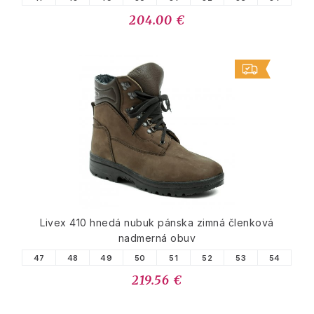
204.00 €
Livex 410 hnedá nubuk pánska zimná členková
nadmerná obuv
47
48
49
50
51
52
53
54
219.56 €