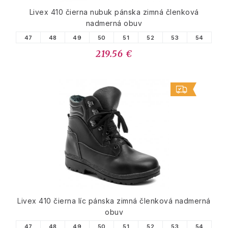
Livex 410 čierna nubuk pánska zimná členková
nadmerná obuv
47
48
49
50
51
52
53
54
219.56 €
Livex 410 čierna líc pánska zimná členková nadmerná
obuv
47
48
49
50
51
52
53
54