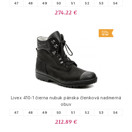
47
48
49
50
51
52
53
54
274.22 €
Livex 410-1 čierna nubuk pánska členková nadmerná
obuv
47
48
49
50
51
52
53
54
212.89 €