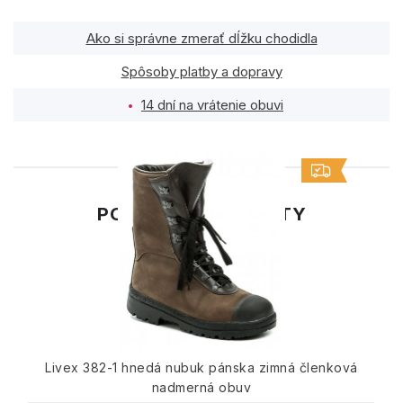
Ako si správne zmerať dĺžku chodidla
Spôsoby platby a dopravy
14 dní na vrátenie obuvi
PODOBNÉ PRODUKTY
Livex 382-1 hnedá nubuk pánska zimná členková
nadmerná obuv