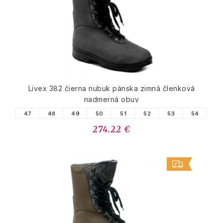
Livex 382 čierna nubuk pánska zimná členková
nadmerná obuv
47
48
49
50
51
52
53
54
274.22 €