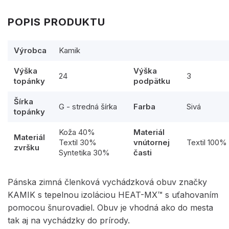
POPIS PRODUKTU
Výrobca
Kamik
Výška
Výška
24
3
topánky
podpätku
Šírka
G - stredná šírka
Farba
Sivá
topánky
Koža 40%
Materiál
Materiál
Textil 30%
vnútornej
Textil 100%
zvršku
Syntetika 30%
časti
Pánska zimná členková vychádzková obuv značky
KAMIK s tepelnou izoláciou HEAT-MX™ s uťahovaním
pomocou šnurovadiel. Obuv je vhodná ako do mesta
tak aj na vychádzky do prírody.