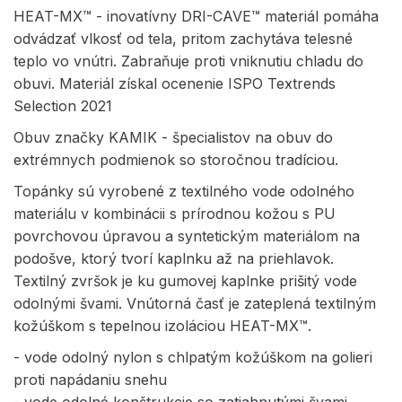
HEAT-MX™ - inovatívny DRI-CAVE™ materiál pomáha
odvádzať vlkosť od tela, pritom zachytáva telesné
teplo vo vnútri. Zabraňuje proti vniknutiu chladu do
obuvi. Materiál získal ocenenie ISPO Textrends
Selection 2021
Obuv značky KAMIK - špecialistov na obuv do
extrémnych podmienok so storočnou tradíciou.
Topánky sú vyrobené z textilného vode odolného
materiálu v kombinácii s prírodnou kožou s PU
povrchovou úpravou a syntetickým materiálom na
podošve, ktorý tvorí kaplnku až na priehlavok.
Textilný zvršok je ku gumovej kaplnke prišitý vode
odolnými švami. Vnútorná časť je zateplená textilným
kožúškom s tepelnou izoláciou HEAT-MX™.
- vode odolný nylon s chlpatým kožúškom na golieri
proti napádaniu snehu
- vode odolné konštrukcie so zatiahnutými švami