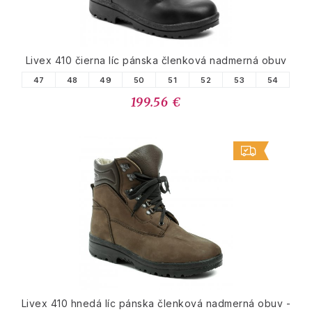
Livex 410 čierna líc pánska členková nadmerná obuv
47
48
49
50
51
52
53
54
199.56 €
Livex 410 hnedá líc pánska členková nadmerná obuv -