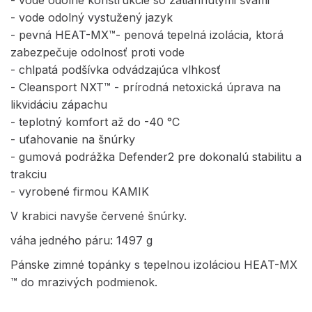
- vode odolný vystužený jazyk
- pevná HEAT-MX™- penová tepelná izolácia, ktorá
zabezpečuje odolnosť proti vode
- chlpatá podšívka odvádzajúca vlhkosť
- Cleansport NXT™ - prírodná netoxická úprava na
likvidáciu zápachu
- teplotný komfort až do -40 °C
- uťahovanie na šnúrky
- gumová podrážka Defender2 pre dokonalú stabilitu a
trakciu
- vyrobené firmou KAMIK
V krabici navyše červené šnúrky.
váha jedného páru: 1497 g
Pánske zimné topánky s tepelnou izoláciou HEAT-MX
™ do mrazivých podmienok.