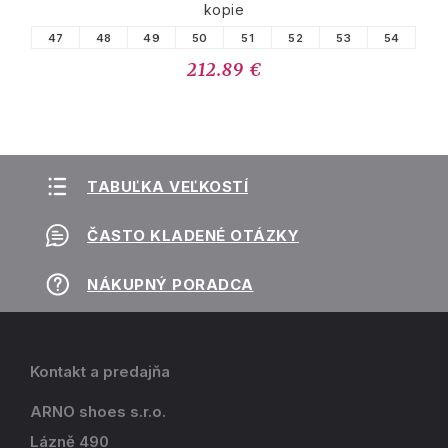
kopie
47
48
49
50
51
52
53
54
212.89 €
TABUĽKA VEĽKOSTÍ
ČASTO KLADENÉ OTÁZKY
NÁKUPNÝ PORADCA
Kontakt a predajňa
ARNO shoes s.r.o.
Lázně 490