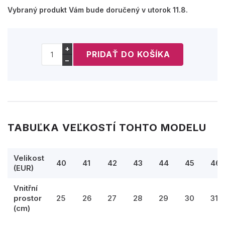
Vybraný produkt Vám bude doručený v utorok 11.8.
+
−
TABUĽKA VEĽKOSTÍ TOHTO MODELU
Velikost
40
41
42
43
44
45
46
(EUR)
Vnitřní
prostor
25
26
27
28
29
30
31
(cm)