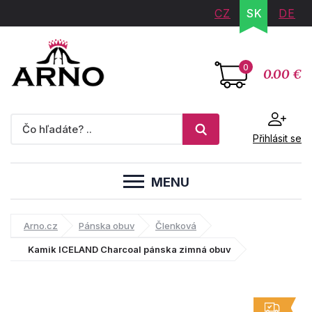
CZ
SK
DE
0
0.00 €
Přihlásit se
MENU
Arno.cz
Pánska obuv
Členková
Kamik ICELAND Charcoal pánska zimná obuv