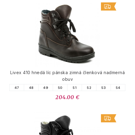
Livex 410 hnedá líc pánska zimná členková nadmerná
obuv
47
48
49
50
51
52
53
54
204.00 €