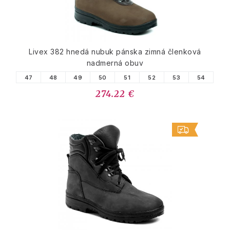
Livex 382 hnedá nubuk pánska zimná členková
nadmerná obuv
47
48
49
50
51
52
53
54
274.22 €