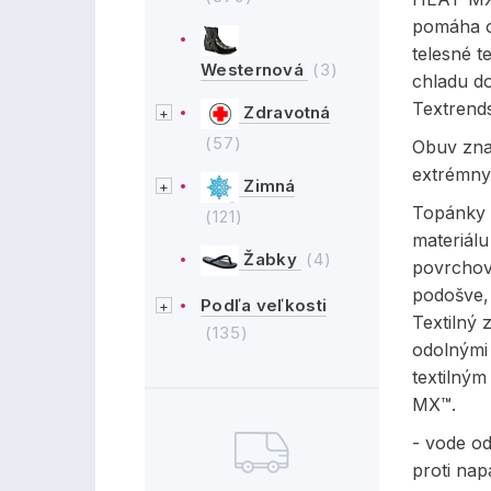
pomáha o
telesné t
Westernová
(3)
chladu do
Textrends
Zdravotná
(57)
Obuv zna
extrémny
Zimná
Topánky 
(121)
materiálu
Žabky
(4)
povrchov
podošve, 
Podľa veľkosti
Textilný 
(135)
odolnými 
textilný
MX™.
- vode o
proti na