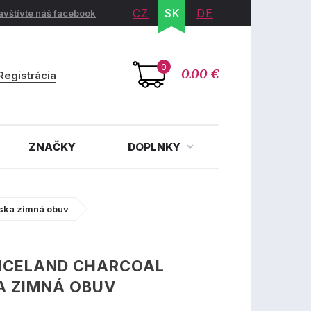
CZ
SK
DE
avštívte náš facebook
0
0.00 €
Registrácia
ZNAČKY
DOPLNKY
ska zimná obuv
 ICELAND CHARCOAL
A ZIMNÁ OBUV