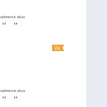
 nadmerná obuv
53
54
 nadmerná obuv
53
54