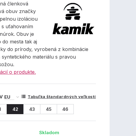
ná členková
vá obuv značky
pelnou izoláciou
s uťahovaním
úrok. Obuv je
 do mesta tak aj
ky do prírody, vyrobená z kombinácie
a syntetického materiálu s pravou
kožou.
ácií o produkte.
 V
Tabuľka štandardných veľkostí
1
42
43
45
46
Skladom