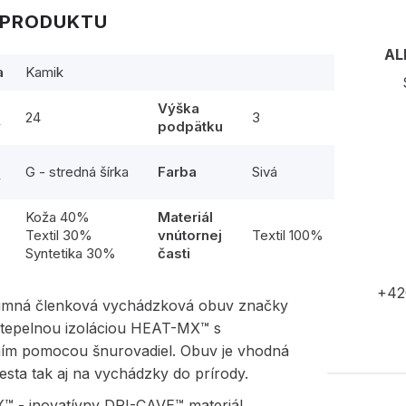
 PRODUKTU
AL
a
Kamik
Výška
24
3
y
podpätku
G - stredná šírka
Farba
Sivá
y
Koža 40%
Materiál
l
Textil 30%
vnútornej
Textil 100%
Syntetika 30%
časti
+42
imná členková vychádzková obuv značky
tepelnou izoláciou HEAT-MX™ s
ím pomocou šnurovadiel. Obuv je vhodná
sta tak aj na vychádzky do prírody.
 - inovatívny DRI-CAVE™ materiál