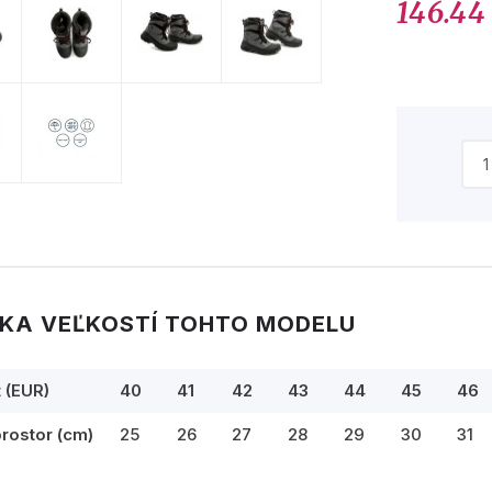
146.44
KA VEĽKOSTÍ TOHTO MODELU
t (EUR)
40
41
42
43
44
45
46
prostor (cm)
25
26
27
28
29
30
31