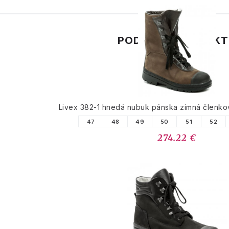
PODOBNÉ PRODUK
Livex 382-1 hnedá nubuk pánska zimná členk
47
48
49
50
51
52
274.22 €