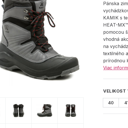
Pánska zim
vychádzko
KAMIK s te
HEAT-MX™ 
pomocou šn
vhodná ako
na vychádz
textilného 
prírodnou 
Viac inform
VELIKOST
40
4