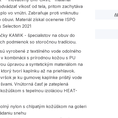
dvádzať vlkosť od tela, pritom zachytáva
eplo vo vnútri. Zabraňuje proti vniknutiu
A
 obuvi. Materiál získal ocenenie ISPO
 Selection 2021
čky KAMIK - špecialistov na obuv do
ch podmienok so storočnou tradíciou.
sú vyrobené z textilného vode odolného
 v kombinácii s prírodnou kožou s PU
ou úpravou a syntetickým materiálom na
ktorý tvorí kaplnku až na priehlavok.
zvršok je ku gumovej kaplnke prišitý vode
švami. Vnútorná časť je zateplená
m kožúškom s tepelnou izoláciou HEAT-
dolný nylon s chlpatým kožúškom na golieri
pádaniu snehu