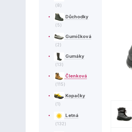
(8)
Důchodky
(5)
Gumičková
(2)
Gumáky
(13)
Členková
(115)
Kopačky
(1)
Letná
(132)