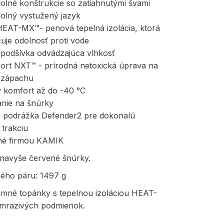
olné konštrukcie so zatiahnutými švami
dolný vystužený jazyk
HEAT-MX™- penová tepelná izolácia, ktorá
uje odolnosť proti vode
 podšívka odvádzajúca vlhkosť
port NXT™ - prírodná netoxická úprava na
u zápachu
ý komfort až do -40 °C
anie na šnúrky
 podrážka Defender2 pre dokonalú
a trakciu
né firmou KAMIK
 navyše červené šnúrky.
ného páru: 1497 g
imné topánky s tepelnou izoláciou HEAT-
mrazivých podmienok.