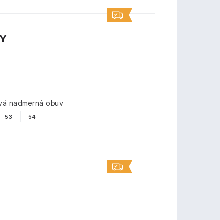
TY
ová nadmerná obuv
53
54