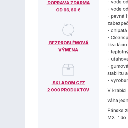
- vode od
DOPRAVA ZDARMA
- vode o
OD 66,60 €
- pevná 
zabezpeč
- chlpatá
- Cleans
BEZPROBLÉMOVÁ
likvidáci
VÝMENA
- teplotn
- uťahov
- gumová
stabilitu 
- vyrobe
SKLADOM CEZ
2 000 PRODUKTOV
V krabici
váha jed
Pánske z
MX ™ do 