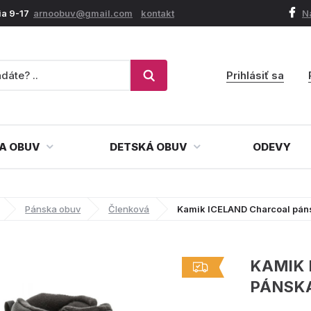
ia 9-17
arnoobuv@gmail.com
kontakt
N
Prihlásiť sa
A OBUV
DETSKÁ OBUV
ODEVY
Pánska obuv
Členková
Kamik ICELAND Charcoal pán
KAMIK
PÁNSK