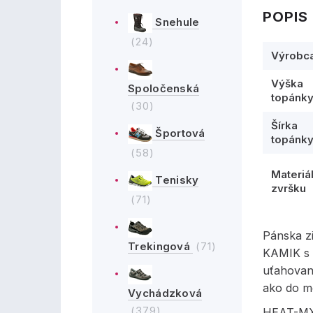
POPIS
Snehule
(24)
Výrobc
Výška
Spoločenská
topánk
(30)
Šírka
Športová
topánk
(58)
Materiá
Tenisky
zvršku
(71)
Pánska z
Trekingová
(71)
KAMIK s 
uťahovan
ako do me
Vychádzková
(379)
HEAT-MX™