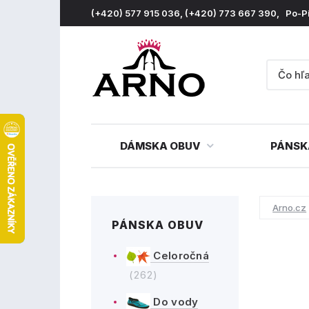
(+420) 577 915 036, (+420) 773 667 390, Po-P
DÁMSKA OBUV
PÁNSK
Arno.cz
PÁNSKA OBUV
Celoročná
(262)
Do vody