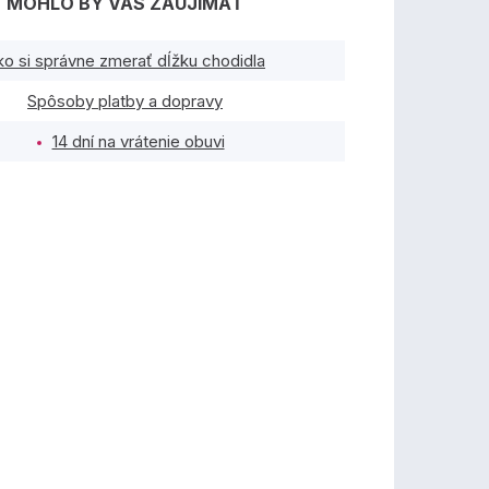
MOHLO BY VÁS ZAUJÍMAŤ
ko si správne zmerať dĺžku chodidla
Spôsoby platby a dopravy
14 dní na vrátenie obuvi