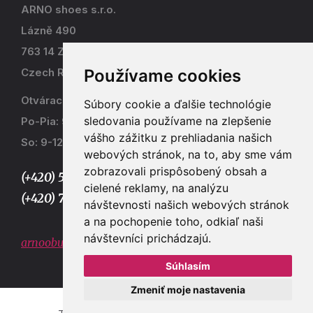
ARNO shoes s.r.o.
Lázně 490
763 14 Zlín - Kostelec
Používame cookies
Czech Republic
Otváracia doba
Súbory cookie a ďalšie technológie
sledovania používame na zlepšenie
Po-Pia: 9-17
vášho zážitku z prehliadania našich
So: 9-12
webových stránok, na to, aby sme vám
zobrazovali prispôsobený obsah a
(+420) 577 915 036,
cielené reklamy, na analýzu
(+420) 773 667 390
návštevnosti našich webových stránok
a na pochopenie toho, odkiaľ naši
návštevníci prichádzajú.
arnoobuv@gmail.com
Súhlasím
Zmeniť moje nastavenia