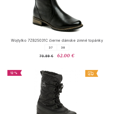
Wojtylko 7ZB25031C čierne dámske zimné topánky
37
38
62.00 €
70.89 €
12 %