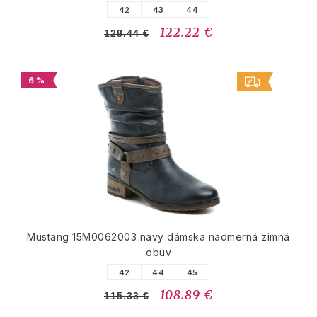
42
43
44
122.22 €
128.44 €
6 %
Mustang 15M0062003 navy dámska nadmerná zimná
obuv
42
44
45
108.89 €
115.33 €