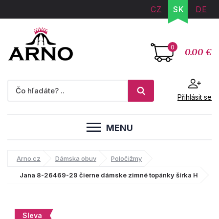
CZ
SK
DE
0
0.00 €
Přihlásit se
MENU
Arno.cz
Dámska obuv
Poločižmy
Jana 8-26469-29 čierne dámske zimné topánky šírka H
Sleva