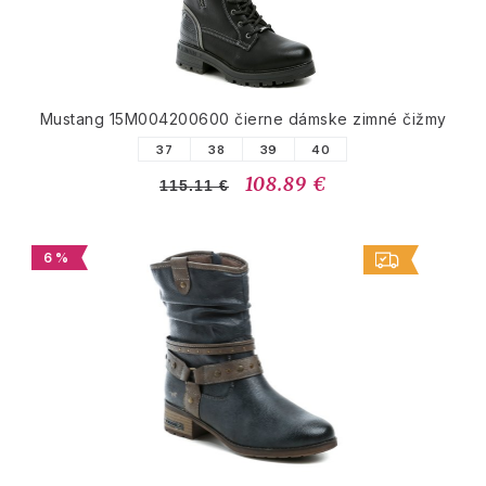
Mustang 15M004200600 čierne dámske zimné čižmy
37
38
39
40
108.89 €
115.11 €
6 %