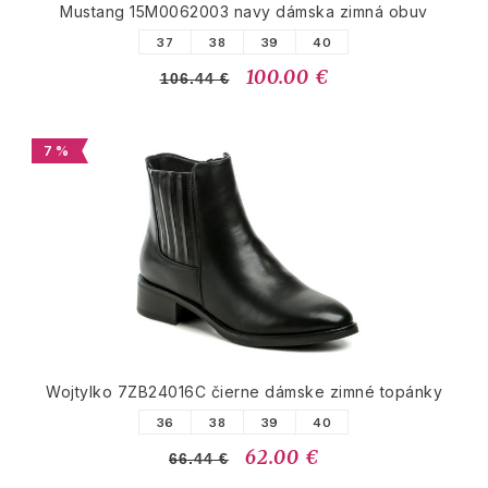
Mustang 15M0062003 navy dámska zimná obuv
37
38
39
40
100.00 €
106.44 €
7 %
Wojtylko 7ZB24016C čierne dámske zimné topánky
36
38
39
40
62.00 €
66.44 €