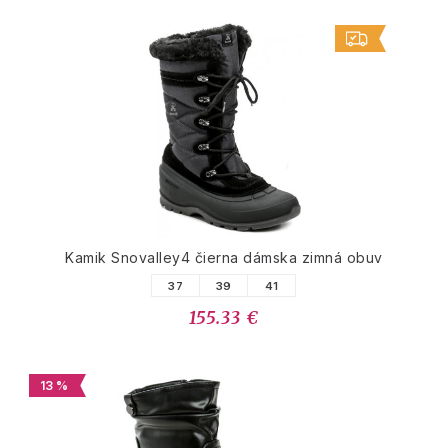
Kamik Snovalley4 čierna dámska zimná obuv
37
39
41
155.33 €
13 %