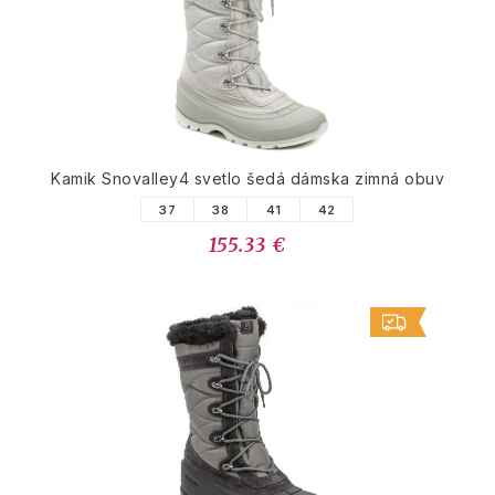
Kamik Snovalley4 svetlo šedá dámska zimná obuv
37
38
41
42
155.33 €