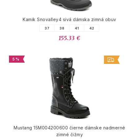
Kamik Snovalley4 sivá dámska zimná obuv
37
38
41
42
155.33 €
5 %
Mustang 15M004200600 čierne dámske nadmerné
zimné čižmy