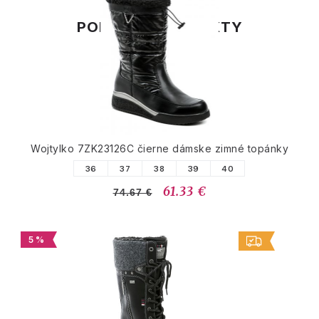
PODOBNÉ PRODUKTY
Wojtylko 7ZK23126C čierne dámske zimné topánky
36
37
38
39
40
61.33 €
74.67 €
5 %