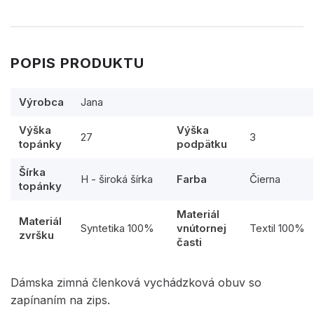
POPIS PRODUKTU
Výrobca
Jana
Výška
Výška
27
3
topánky
podpätku
Šírka
H - široká šírka
Farba
Čierna
topánky
Materiál
Materiál
Syntetika 100%
vnútornej
Textil 100%
zvršku
časti
Dámska zimná členková vychádzková obuv so
zapínaním na zips.