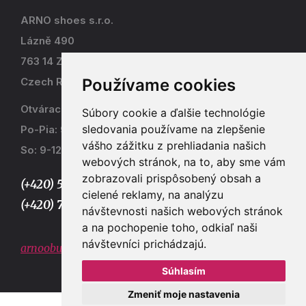
ARNO shoes s.r.o.
Lázně 490
763 14 Zlín - Kostelec
Používame cookies
Czech Republic
Otváracia doba
Súbory cookie a ďalšie technológie
sledovania používame na zlepšenie
Po-Pia: 9-17
vášho zážitku z prehliadania našich
So: 9-12
webových stránok, na to, aby sme vám
zobrazovali prispôsobený obsah a
(+420) 577 915 036,
cielené reklamy, na analýzu
(+420) 773 667 390
návštevnosti našich webových stránok
a na pochopenie toho, odkiaľ naši
návštevníci prichádzajú.
arnoobuv@gmail.com
Súhlasím
Zmeniť moje nastavenia