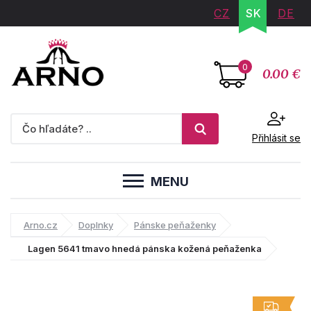
CZ
SK
DE
0
0.00 €
Přihlásit se
MENU
Arno.cz
Doplnky
Pánske peňaženky
Lagen 5641 tmavo hnedá pánska kožená peňaženka