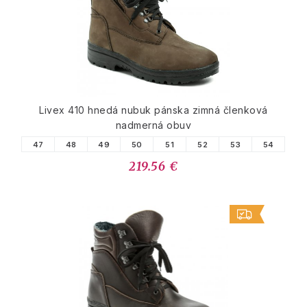
Livex 410 hnedá nubuk pánska zimná členková
nadmerná obuv
47
48
49
50
51
52
53
54
219.56 €