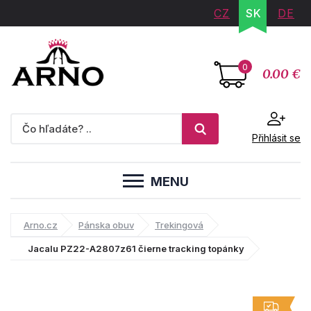
CZ
SK
DE
0
0.00 €
Přihlásit se
MENU
Arno.cz
Pánska obuv
Trekingová
Jacalu PZ22-A2807z61 čierne tracking topánky