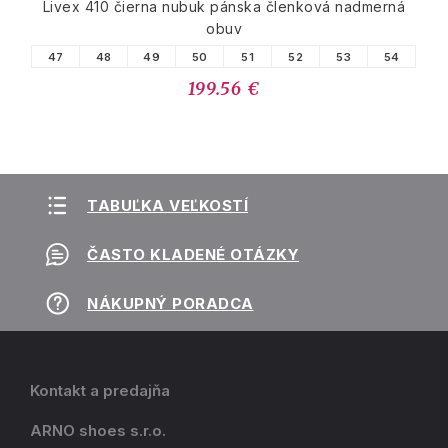
Livex 410 čierna nubuk pánska členková nadmerná
obuv
47
48
49
50
51
52
53
54
199.56 €
TABUĽKA VEĽKOSTÍ
ČASTO KLADENÉ OTÁZKY
NÁKUPNÝ PORADCA
Kontakt a predajňa
ARNO shoes s.r.o.