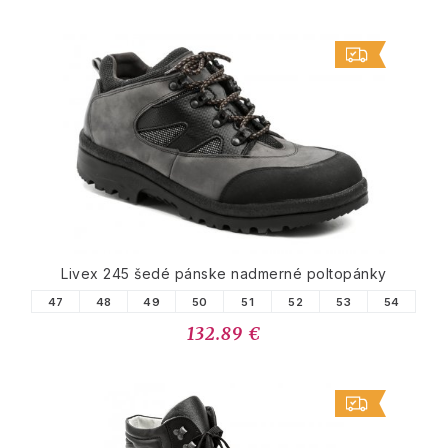
Livex 245 šedé pánske nadmerné poltopánky
47
48
49
50
51
52
53
54
132.89 €