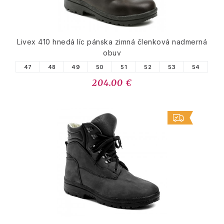
Livex 410 hnedá líc pánska zimná členková nadmerná
obuv
47
48
49
50
51
52
53
54
204.00 €