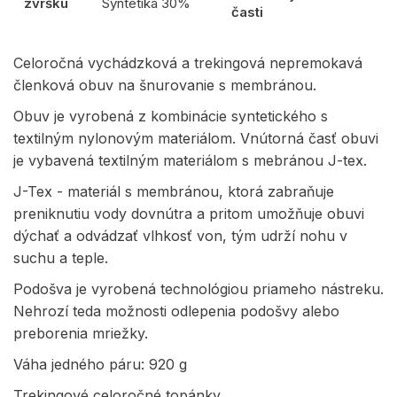
zvršku
Syntetika 30%
časti
Celoročná vychádzková a trekingová nepremokavá
členková obuv na šnurovanie s membránou.
Obuv je vyrobená z kombinácie syntetického s
textilným nylonovým materiálom. Vnútorná časť obuvi
je vybavená textilným materiálom s mebránou J-tex.
J-Tex - materiál s membránou, ktorá zabraňuje
preniknutiu vody dovnútra a pritom umožňuje obuvi
dýchať a odvádzať vlhkosť von, tým udrží nohu v
suchu a teple.
Podošva je vyrobená technológiou priameho nástreku.
Nehrozí teda možnosti odlepenia podošvy alebo
preborenia mriežky.
Váha jedného páru: 920 g
Trekingové celoročné topánky.