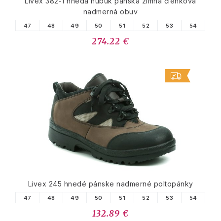
Livex 382-1 hnedá nubuk pánska zimná členková
nadmerná obuv
47
48
49
50
51
52
53
54
274.22 €
Livex 245 hnedé pánske nadmerné poltopánky
47
48
49
50
51
52
53
54
132.89 €