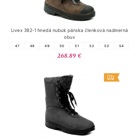
Livex 382-1 hnedá nubuk pánska členková nadmerná
obuv
47
48
49
50
51
52
53
54
268.89 €