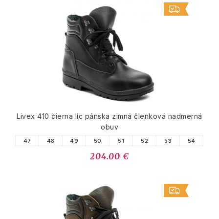
Livex 410 čierna líc pánska zimná členková nadmerná
obuv
47
48
49
50
51
52
53
54
204.00 €