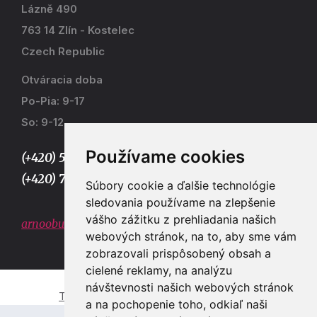
Lázně 490
763 14 Zlín - Kostelec
Czech Republic
Otváracia doba
Po-Pia: 9-17
So: 9-12
Používame cookies
(+420) 577 915 036,
(+420) 773 667 390
Súbory cookie a ďalšie technológie
sledovania používame na zlepšenie
vášho zážitku z prehliadania našich
arnoobuv@gmail.com
webových stránok, na to, aby sme vám
zobrazovali prispôsobený obsah a
cielené reklamy, na analýzu
návštevnosti našich webových stránok
Tvorba e-shopů a webových stránek Zlín
a na pochopenie toho, odkiaľ naši