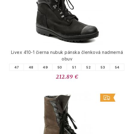
Livex 410-1 čierna nubuk pánska členková nadmerná
obuv
47
48
49
50
51
52
53
54
212.89 €