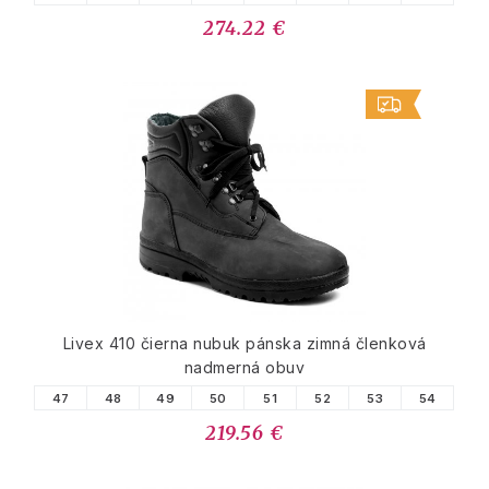
274.22 €
Livex 410 čierna nubuk pánska zimná členková
nadmerná obuv
47
48
49
50
51
52
53
54
219.56 €