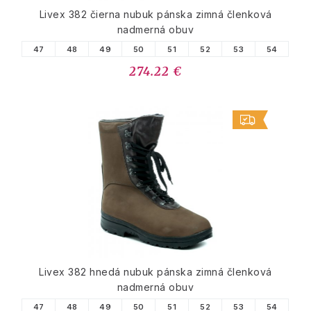
Livex 382 čierna nubuk pánska zimná členková
nadmerná obuv
47
48
49
50
51
52
53
54
274.22 €
Livex 382 hnedá nubuk pánska zimná členková
nadmerná obuv
47
48
49
50
51
52
53
54