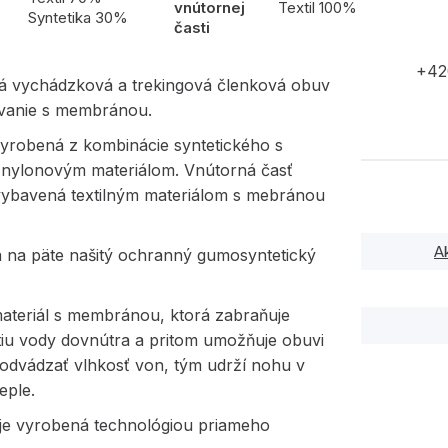
vnútornej
Textil 100%
Syntetika 30%
časti
+42
á vychádzková a trekingová členková obuv
vanie s membránou.
vyrobená z kombinácie syntetického s
m nylonovým materiálom. Vnútorná časť
 vybavená textilným materiálom s mebránou
A
a na päte našitý ochranný gumosyntetický
materiál s membránou, ktorá zabraňuje
tiu vody dovnútra a pritom umožňuje obuvi
 odvádzať vlhkosť von, tým udrží nohu v
eple.
je vyrobená technológiou priameho