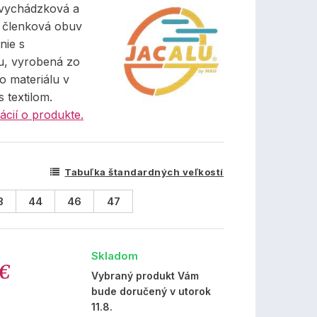
vychádzková a
, členková obuv
nie s
, vyrobená zo
o materiálu v
s textilom.
ácií o produkte.
Tabuľka štandardných veľkostí
3
44
46
47
Skladom
 €
Vybraný produkt Vám
bude doručený v utorok
11.8.