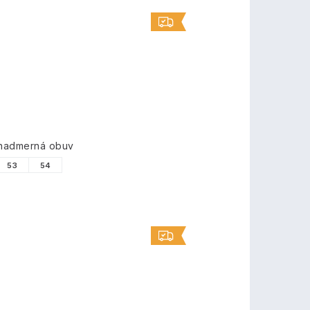
 nadmerná obuv
53
54