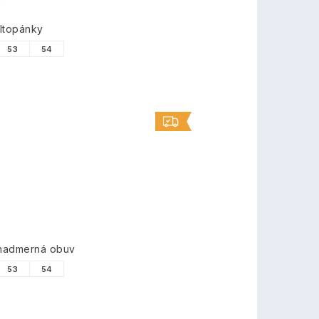
ltopánky
53
54
 nadmerná obuv
53
54