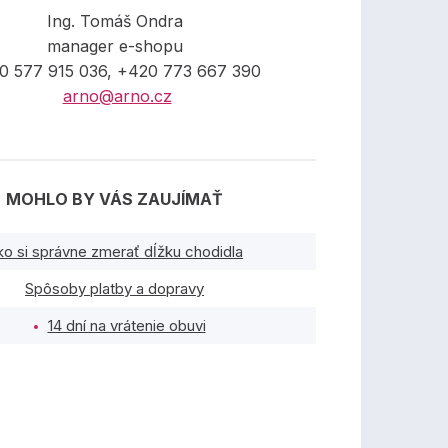
Ing. Tomáš Ondra
manager e-shopu
0 577 915 036, +420 773 667 390
arno@arno.cz
MOHLO BY VÁS ZAUJÍMAŤ
ko si správne zmerať dĺžku chodidla
Spôsoby platby a dopravy
14 dní na vrátenie obuvi