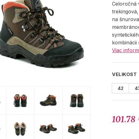
Celoročná 
trekingová
na šnurova
membránou
syntetickéh
kombinácii 
Viac inform
VELIKOST
42
4
101.78