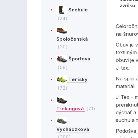
zvršku
Snehule
(24)
Celoročn
na šnuro
Spoločenská
Obuv je 
(30)
textilný
Športová
obuvi je
(58)
J-tex.
Na špici 
Tenisky
materiál.
(72)
J-Tex - 
preniknu
Trekingová
(71)
dýchať a
suchu a t
Vychádzková
Podošva 
(380)