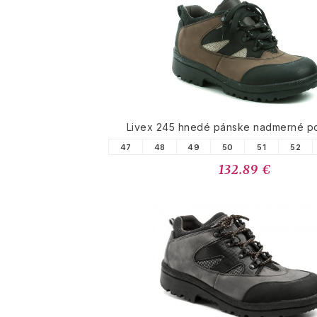
Livex 245 hnedé pánske nadmerné p
47
48
49
50
51
52
132.89 €