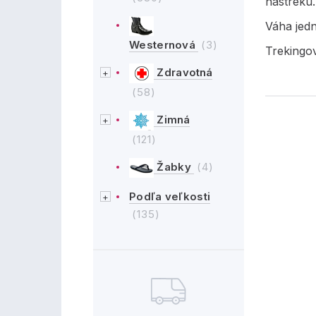
nástreku.
Váha jed
Westernová
(3)
Trekingo
Zdravotná
(58)
Zimná
(121)
Žabky
(4)
Podľa veľkosti
(135)