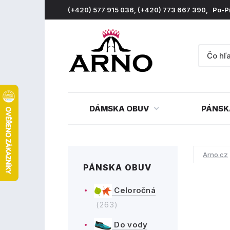
(+420) 577 915 036, (+420) 773 667 390, Po-P
DÁMSKA OBUV
PÁNSK
Arno.cz
PÁNSKA OBUV
Celoročná
(263)
Do vody