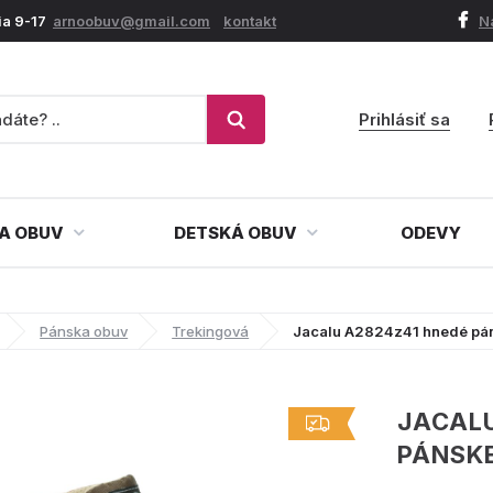
ia 9-17
arnoobuv@gmail.com
kontakt
N
Prihlásiť sa
A OBUV
DETSKÁ OBUV
ODEVY
Pánska obuv
Trekingová
Jacalu A2824z41 hnedé pán
JACAL
PÁNSK