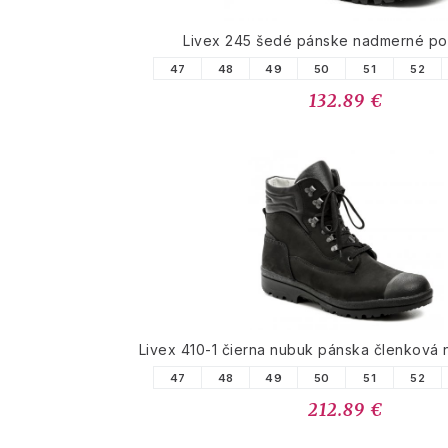
Livex 245 šedé pánske nadmerné po
47
48
49
50
51
52
132.89 €
Livex 410-1 čierna nubuk pánska členková
47
48
49
50
51
52
212.89 €