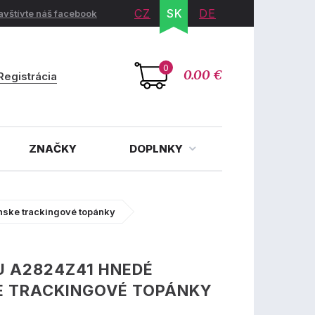
CZ
SK
DE
avštívte náš facebook
0
0.00 €
Registrácia
ZNAČKY
DOPLNKY
ske trackingové topánky
U A2824Z41 HNEDÉ
E TRACKINGOVÉ TOPÁNKY