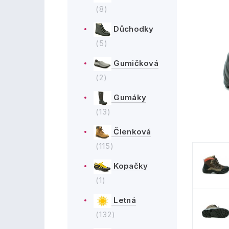
(8)
Důchodky
(5)
Gumičková
(2)
Gumáky
(13)
Členková
(115)
Kopačky
(1)
Letná
(132)