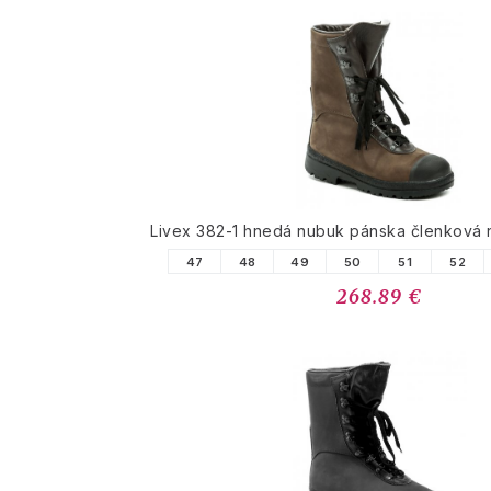
Livex 382-1 hnedá nubuk pánska členková
47
48
49
50
51
52
268.89 €