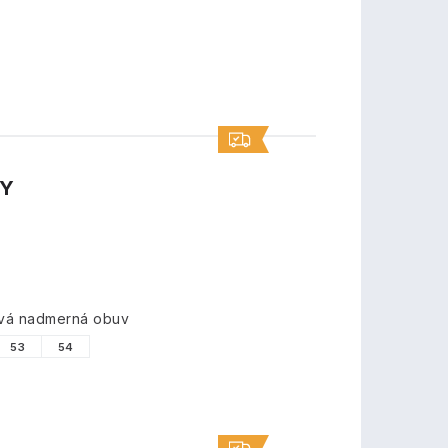
TY
ová nadmerná obuv
53
54