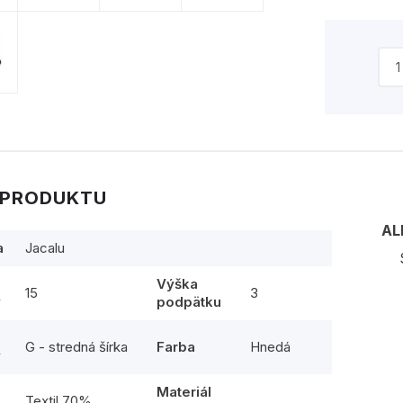
 PRODUKTU
AL
a
Jacalu
Výška
15
3
y
podpätku
G - stredná šírka
Farba
Hnedá
y
Materiál
l
Textil 70%