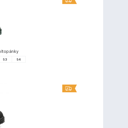
oltopánky
53
54