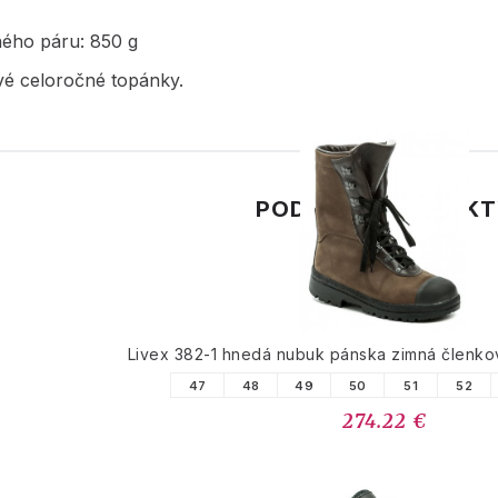
ného páru: 850 g
vé celoročné topánky.
PODOBNÉ PRODUK
Livex 382-1 hnedá nubuk pánska zimná členk
47
48
49
50
51
52
274.22 €